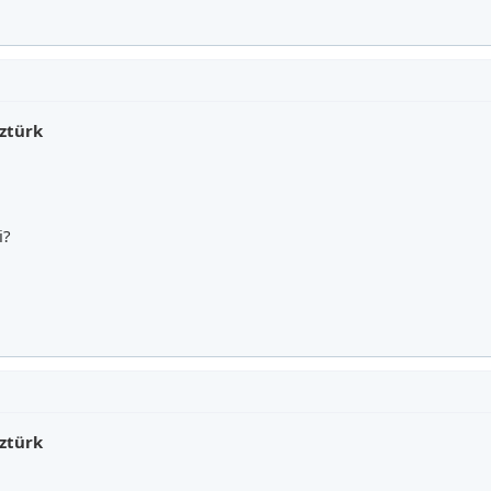
ztürk
i?
ztürk