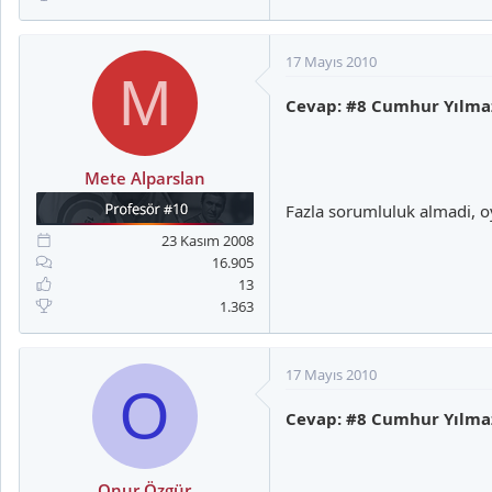
17 Mayıs 2010
M
Cevap: #8 Cumhur Yılma
Mete Alparslan
Fazla sorumluluk almadi, o
23 Kasım 2008
16.905
13
1.363
17 Mayıs 2010
O
Cevap: #8 Cumhur Yılma
Onur Özgür