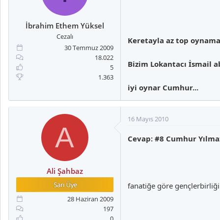
İbrahim Ethem Yüksel
Cezalı
Keretayla az top oynamad
30 Temmuz 2009
18.022
Bizim Lokantacı İsmail ab
5
1.363
iyi oynar Cumhur...
16 Mayıs 2010
A
Cevap: #8 Cumhur Yılma
Ali Şahbaz
fanatiğe göre gençlerbirliğ
28 Haziran 2009
197
0