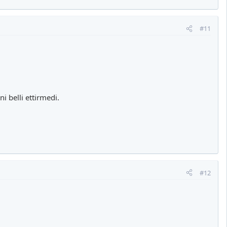
#11
 belli ettirmedi.
#12