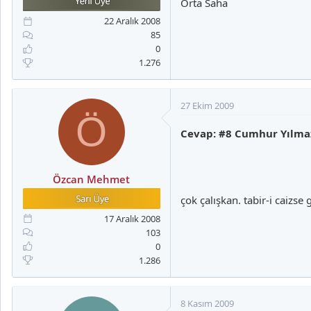
Orta Saha
a
i
n
h
22 Aralık 2008
i
85
0
1.276
27 Ekim 2009
Ö
Cevap: #8 Cumhur Yılma
Özcan Mehmet
çok çalışkan. tabir-i caizse g
17 Aralık 2008
103
0
1.286
8 Kasım 2009