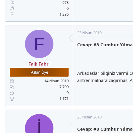
978
0
1.286
23 Nisan 2010
F
Cevap: #8 Cumhur Yılma
Faik Fahri
Arkadaslar bilginiz varmi 
antrenmalnara cagirmasi.A
14 Nisan 2010
7.790
0
1.171
23 Nisan 2010
İ
Cevap: #8 Cumhur Yılma