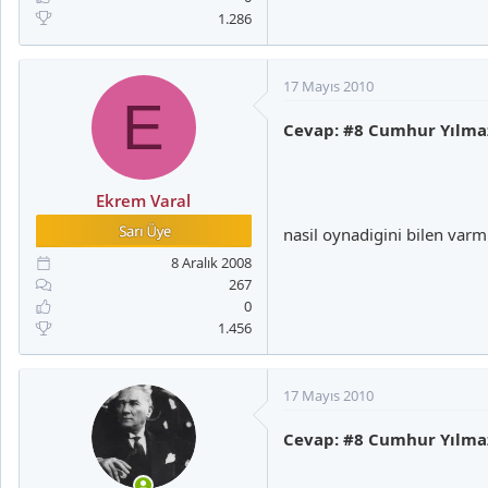
1.286
17 Mayıs 2010
E
Cevap: #8 Cumhur Yılma
Ekrem Varal
nasil oynadigini bilen varm
8 Aralık 2008
267
0
1.456
17 Mayıs 2010
Cevap: #8 Cumhur Yılma