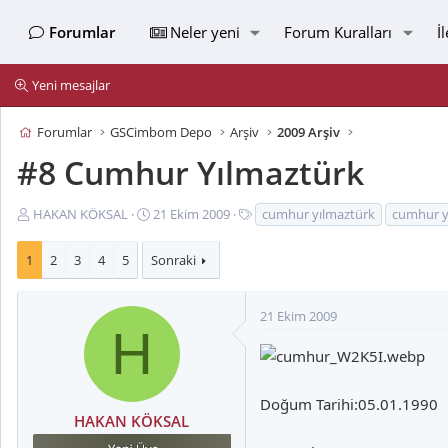
Forumlar
Neler yeni
Forum Kuralları
İ
Yeni mesajlar
Forumlar
GSCimbom Depo
Arşiv
2009 Arşiv
#8 Cumhur Yılmaztürk
K
B
E
HAKAN KÖKSAL
21 Ekim 2009
cumhur yılmaztürk
cumhur y
o
a
t
n
ş
i
1
2
3
4
5
Sonraki
u
l
k
y
a
e
u
n
t
21 Ekim 2009
H
B
g
l
a
ı
e
ş
ç
r
l
t
Doğum Tarihi:05.01.1990
a
a
HAKAN KÖKSAL
t
r