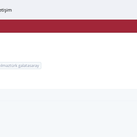
letişim
ılmaztürk galatasaray