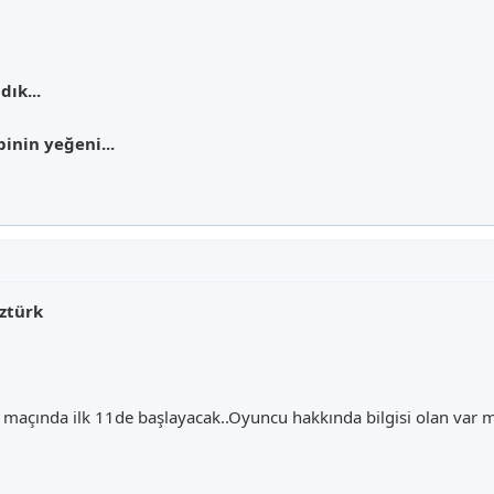
ık...
inin yeğeni...
ztürk
i maçında ilk 11de başlayacak..Oyuncu hakkında bilgisi olan var 