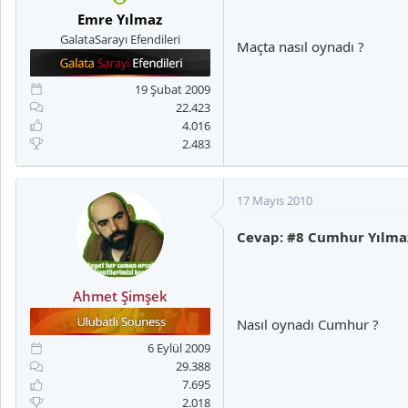
Emre Yılmaz
GalataSarayı Efendileri
Maçta nasıl oynadı ?
19 Şubat 2009
22.423
4.016
2.483
17 Mayıs 2010
Cevap: #8 Cumhur Yılma
Ahmet Şimşek
Nasıl oynadı Cumhur ?
6 Eylül 2009
29.388
7.695
2.018