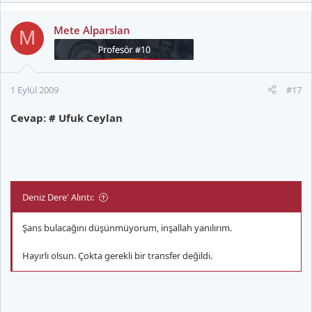
Ufuk Ceylan: Tek bir isim yok ,ben herkezi gözlemleyip, her
yönümü geliştirmek istiyorum.Yani herkezden birşeyler
Mete Alparslan
M
ögrenmeye çalışıyorum ,daha ögreneceğim cok şey var.Ama illaki
bir isim vermem de gerekıyorsa Mondragon’u dikkatle ve
severek izliyordum.
1 Eylül 2009
#17
Cevap: # Ufuk Ceylan
Deniz Dere' Alıntı:
Şans bulacağını düşünmüyorum, inşallah yanılırım.
Hayırlı olsun. Çokta gerekli bir transfer değildi.
Koray Düşova: Türkiye’de çekindiğin hücum oyuncuları var mı?