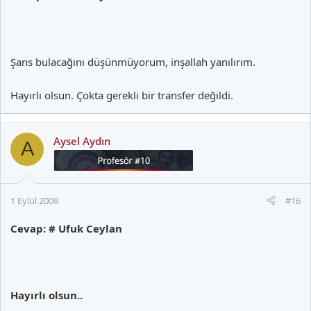
Ufuk Ceylan: Evet Fevzi abi benim hedeflediğim şeyleri başarmış
biri ,Fevzi abiyle abi-kardeş gibiyiz. Şimdi de sürekli konuşuruz
,zaten her konuda yardımcı oluyor sağolsun ... Kalecilik elbette
Şans bulacağını düşünmüyorum, inşallah yanılırım.
tecrübe işi ,hata telafisi zor olan bir mevki, ben genç yaşlarda
tecrübe kazanmak ,büyük sorumluluklar almak istiyorum.
Hayırlı olsun. Çokta gerekli bir transfer değildi.
Aysel Aydın
A
Koray Düşova: Türkiye veya yurtdışında en beğendiğin kaleciler
1 Eylül 2009
#16
kimler?
Cevap: # Ufuk Ceylan
Hayırlı olsun..