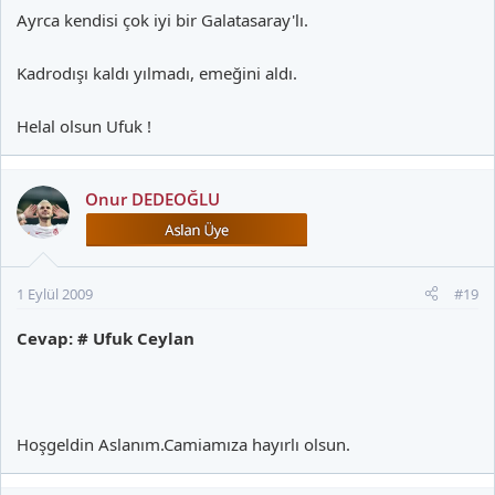
Ayrca kendisi çok iyi bir Galatasaray'lı.
Kadrodışı kaldı yılmadı, emeğini aldı.
Ufuk Ceylan: Menajerim Mehmet Öztürk bu tarz şeylerle daha
Helal olsun Ufuk !
çok ilgileniyor.Ligin ilk yarısı bittiğinde bazı gelişmeler oldu ama
kulübüm burada devam etmemi istedi. Sadece Manisaspor’un
başarısı için ter döküyorum ama buyuk kuluplerin beni istemesi
Onur DEDEOĞLU
elbette her futbolcu gibi benimde hoşuma gidiyor ve
hedeflerimde bulunuyor.
1 Eylül 2009
#19
Cevap: # Ufuk Ceylan
Koray Düşova: Üç büyüklerde forma giymek istersen tercihin
hangi kulüp olur ? Beşiktaş mı Fenerbahçe mi Galatasaray mı ?
Hoşgeldin Aslanım.Camiamıza hayırlı olsun.