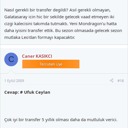
Nasıl gerekli bir transfer degildi? Asıl gerekli olmayan,
Galatasaray icin hic bir sekilde gelecek vaad etmeyen iki
cizgi kalecisini takımda tutmaktı. Yeni Mondragon'u hatta
daha iyisini transfer ettik. Bu sezon olmasada gelecek sezon
Ufuk Ceylan: Yok. Elbette çok kaliteli oyuncular var ama onların
mutlaka Leo'dan formayı kapacaktır.
dışında benim ne kadar hazır olduğum ve kendimi ne kadar
geliştirdiğim önemli ...
Caner KASIKCI
C
1 Eylül 2009
#18
Cevap: # Ufuk Ceylan
Koray Düşova: Herhangi büyük bir takımdan transfer teklifi aldın
mı ? Mesela iki gol yemene rağmen Galatasaray maçında müthiş
bir performans sergiledin,bu maçtan sonra senin Galatasaray’a
transferin basında yer almıştı.Bu konuda ne diyeceksin?
Çok iyi bir transfer 5 yıllık olması daha da mutluluk verici.