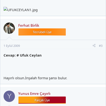
Ferhat Birlik
1 Eylül 2009
#3
Cevap: # Ufuk Ceylan
Hayırlı olsun.İnşalah forma şansı bulur.
Yunus Emre Çayırlı
Y