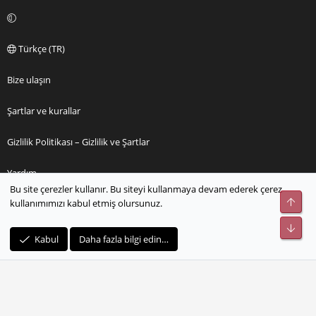
Türkçe (TR)
Bize ulaşın
Koray Düşova: Türkiye de genç futbolcu olmanın zorlukları neler?
Şartlar ve kurallar
Gizlilik Politikası – Gizlilik ve Şartlar
Yardım
Bu site çerezler kullanır. Bu siteyi kullanmaya devam ederek çerez
Ufuk Ceylan: Yani sonuçta her attığını adıma dikkat etmeniz
Üst
kullanımımızı kabul etmiş olursunuz.
Ana sayfa
gerekiyor. Futbolcu büyürken her yönden gelişiyor diyebilirim.
Mantalite ,yetenek ,psikoloji, fizik, yani hayatı futboldan
Alt
R
öğreniyorum ben... Futbol hayat bence ve gerçekten güçlü
Kabul
Daha fazla bilgi edin…
S
karakteriniz olması gerekiyor.
S
''MAÇTA KOLUMUN KIRILDIĞINI ANLAMADIM''