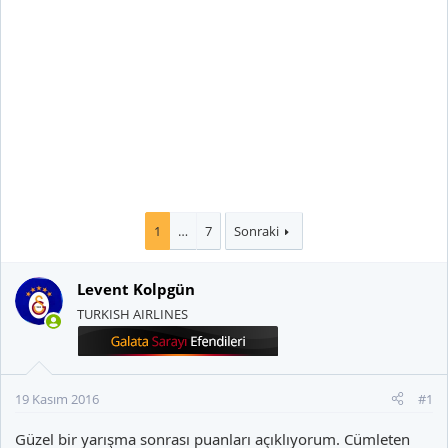
1
…
7
Sonraki
Levent Kolpgün
TURKISH AIRLINES
19 Kasım 2016
#1
Güzel bir yarışma sonrası puanları açıklıyorum. Cümleten