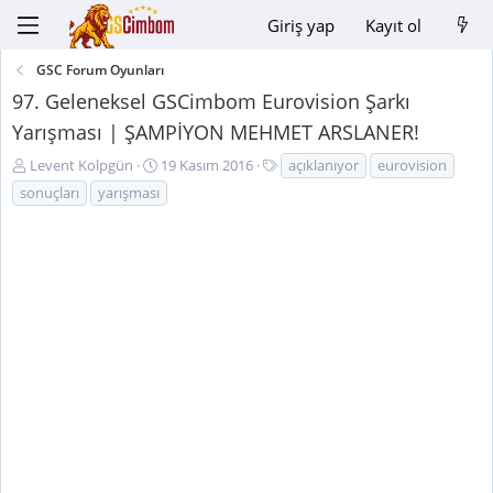
Giriş yap
Kayıt ol
GSC Forum Oyunları
97. Geleneksel GSCimbom Eurovision Şarkı
Yarışması | ŞAMPİYON MEHMET ARSLANER!
K
B
E
Levent Kolpgün
19 Kasım 2016
açıklanıyor
eurovision
o
a
t
sonuçları
yarışması
n
ş
i
u
l
k
y
a
e
u
n
t
B
g
l
a
ı
e
ş
ç
r
l
t
a
a
t
r
a
i
n
h
i