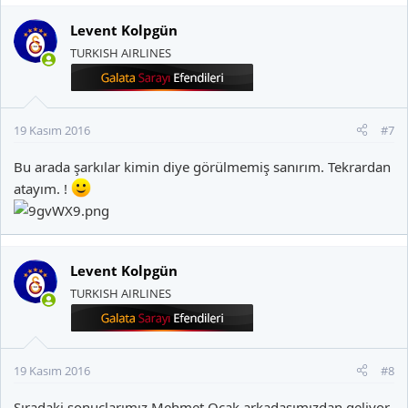
Levent Kolpgün
TURKISH AIRLINES
19 Kasım 2016
#7
Bu arada şarkılar kimin diye görülmemiş sanırım. Tekrardan
atayım. !
Levent Kolpgün
TURKISH AIRLINES
19 Kasım 2016
#8
Sıradaki sonuçlarımız
Mehmet Ocak
arkadaşımızdan geliyor.