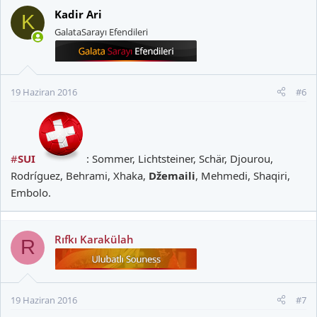
Kadir Ari
K
GalataSarayı Efendileri
19 Haziran 2016
#6
#
SUI
: Sommer, Lichtsteiner, Schär, Djourou,
Rodríguez, Behrami, Xhaka,
Džemaili
, Mehmedi, Shaqiri,
Embolo.
Rıfkı Karakülah
R
19 Haziran 2016
#7