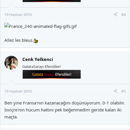
19 Haziran 2016
#4
Allez les bleus
Cenk Yelkenci
GalataSarayı Efendileri
19 Haziran 2016
#5
Ben yine Fransa'nın kazanacağını düşünüyorum. 0-1 olabilir.
İsviçre'nin hücum hattını pek beğenmedim geride kalan iki
maçta.