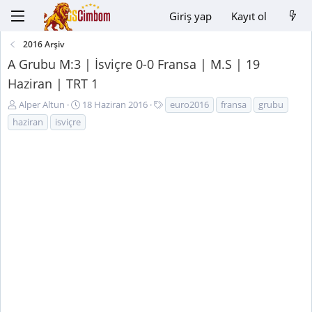
Giriş yap
Kayıt ol
2016 Arşiv
A Grubu M:3 | İsviçre 0-0 Fransa | M.S | 19
Haziran | TRT 1
K
B
E
Alper Altun
18 Haziran 2016
euro2016
fransa
grubu
o
a
t
haziran
isviçre
n
ş
i
u
l
k
y
a
e
u
n
t
B
g
l
a
ı
e
ş
ç
r
l
t
a
a
t
r
a
i
n
h
i