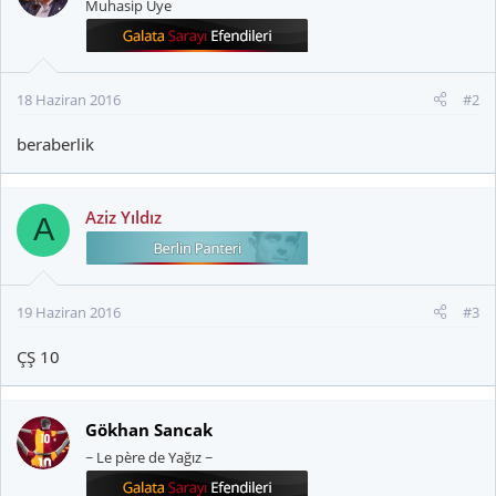
Muhasip Üye
18 Haziran 2016
#2
beraberlik
Aziz Yıldız
A
19 Haziran 2016
#3
ÇŞ 10
Gökhan Sancak
~ Le père de Yağız ~