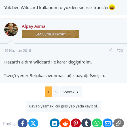
Yok ben Wildcard kullandım o yüzden sınırsız transfer
Alpay Asma
19 Haziran 2016
#20
Hazard'ı aldım wildcard ile karar değiştirdim.
İsveç'i yener Belçika savunması ağır bayağı İsveç'in.
1
5
Sonraki
Cevap yazmak için giriş yap yada kayıt ol.
Facebook
X (Twitter)
Bluesky
LinkedIn
Reddit
Pinterest
Tumblr
WhatsApp
E-posta
Li
Paylaş: