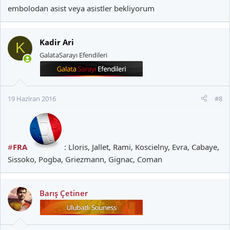
embolodan asist veya asistler bekliyorum
Kadir Ari
K
GalataSarayı Efendileri
19 Haziran 2016
#8
#
FRA
: Lloris, Jallet, Rami, Koscielny, Evra, Cabaye,
Sissoko, Pogba, Griezmann, Gignac, Coman
Barış Çetiner