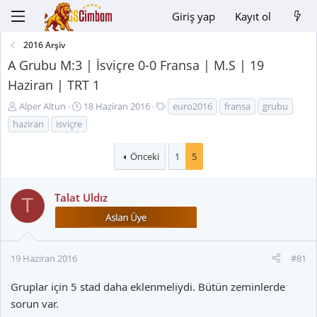
Giriş yap
Kayıt ol
2016 Arşiv
A Grubu M:3 | İsviçre 0-0 Fransa | M.S | 19
Haziran | TRT 1
K
B
E
Alper Altun
18 Haziran 2016
euro2016
fransa
grubu
o
a
t
haziran
isviçre
n
ş
i
u
l
k
Önceki
1
5
y
a
e
u
n
t
B
g
l
Talat Uldız
T
a
ı
e
ş
ç
r
l
t
a
a
19 Haziran 2016
#81
t
r
a
i
Gruplar için 5 stad daha eklenmeliydi. Bütün zeminlerde
n
h
sorun var.
i