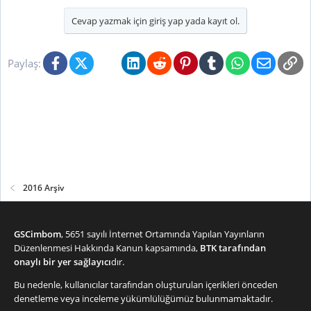
Cevap yazmak için giriş yap yada kayıt ol.
Facebook
X (Twitter)
Bluesky
LinkedIn
Reddit
Pinterest
Tumblr
WhatsApp
E-posta
Li
Paylaş:
2016 Arşiv
GSCimbom
, 5651 sayılı İnternet Ortamında Yapılan Yayınların
Düzenlenmesi Hakkında Kanun kapsamında,
BTK tarafından
onaylı bir yer sağlayıcı
dır.
Bu nedenle, kullanıcılar tarafından oluşturulan içerikleri önceden
denetleme veya inceleme yükümlülüğümüz bulunmamaktadır.