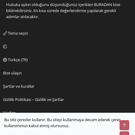
Hukuka aykırı olduğunu düşündüğünüz içerikleri
BURADAN
bize
bildirebilirsiniz. En kısa sürede değerlendirme yapılarak gerekli
adımlar atılacaktır.
Tema seçici
Türkçe (TR)
Bize ulaşın
Şartlar ve kurallar
Gizlilik Politikası – Gizlilik ve Şartlar
Yardım
Bu site çerezler kullanır. Bu siteyi kullanmaya devam ederek çerez
Üst
kullanımımızı kabul etmiş olursunuz.
Ana sayfa