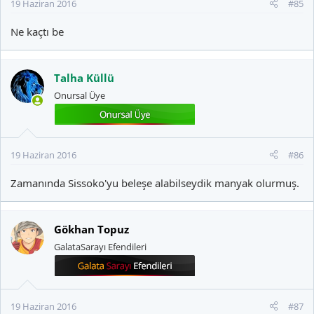
19 Haziran 2016
#85
Ne kaçtı be
Talha Küllü
Onursal Üye
19 Haziran 2016
#86
Zamanında Sissoko'yu beleşe alabilseydik manyak olurmuş.
Gökhan Topuz
GalataSarayı Efendileri
19 Haziran 2016
#87