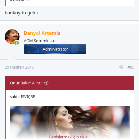
bankoydu geldi.
Danyal Artemis
AGM Sorumlusu
20 Haziran 2016
#95
Onur Bakır' Alıntı:
saldır İSVİÇRE
Genişletmek için tıkla ...