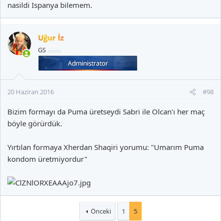
nasildi Ispanya bilemem.
Uğur İz
GS
20 Haziran 2016
#98
Bizim formayı da Puma üretseydi Sabri ile Olcan'ı her maç
böyle görürdük.
Yırtılan formaya Xherdan Shaqiri yorumu: "Umarım Puma
kondom üretmiyordur"
Önceki
1
5