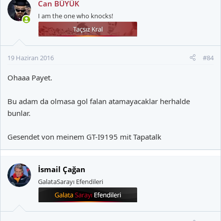
Can BÜYÜK
I am the one who knocks!
19 Haziran 2016
#84
Ohaaa Payet.
Bu adam da olmasa gol falan atamayacaklar herhalde
bunlar.
Gesendet von meinem GT-I9195 mit Tapatalk
İsmail Çağan
GalataSarayı Efendileri