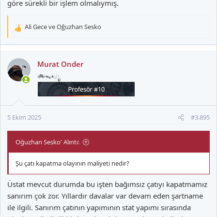
göre sürekli bir işlem olmalıymış.
Ali Gece
ve
Oğuzhan Sesko
T
e
p
k
Murat Onder
i
🚲ᯓ⋆.ೃ
l
e
r
:
5 Ekim 2025
#3.895
Oğuzhan Sesko' Alıntı:
Şu çatı kapatma olayının maliyeti nedir?
Üstat mevcut durumda bu işten bağımsız çatıyı kapatmamız
sanırım çok zor. Yıllardır davalar var devam eden şartname
ile ilgili. Sanırım çatının yapımının stat yapımı sırasında