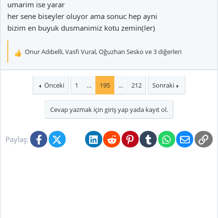
umarim ise yarar
her sene biseyler oluyor ama sonuc hep ayni
bizim en buyuk dusmanimiz kotu zemin(ler)
Onur Adıbelli
,
Vasfi Vural
,
Oğuzhan Sesko
ve 3 diğerleri
T
e
p
k
Önceki
1
…
195
…
212
Sonraki
İngilizlere en son biz çakmıştık...
i
l
Cevap yazmak için giriş yap yada kayıt ol.
e
r
:
Facebook
X (Twitter)
Bluesky
LinkedIn
Reddit
Pinterest
Tumblr
WhatsApp
E-posta
Li
Paylaş: