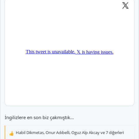
İngilizlere en son biz çakmıştık...
Habil Dikmetas
,
Onur Adıbelli
,
Oguz Alp Akcay
ve 7 diğerleri
T