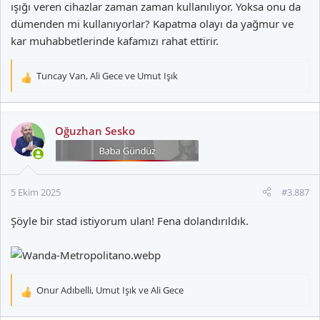
ışığı veren cihazlar zaman zaman kullanılıyor. Yoksa onu da
dümenden mi kullanıyorlar? Kapatma olayı da yağmur ve
kar muhabbetlerinde kafamızı rahat ettirir.
Tuncay Van
,
Ali Gece
ve
Umut Işık
T
e
p
k
Oğuzhan Sesko
i
l
e
r
5 Ekim 2025
#3.887
:
Şöyle bir stad istiyorum ulan! Fena dolandırıldık.
Onur Adıbelli
,
Umut Işık
ve
Ali Gece
T
e