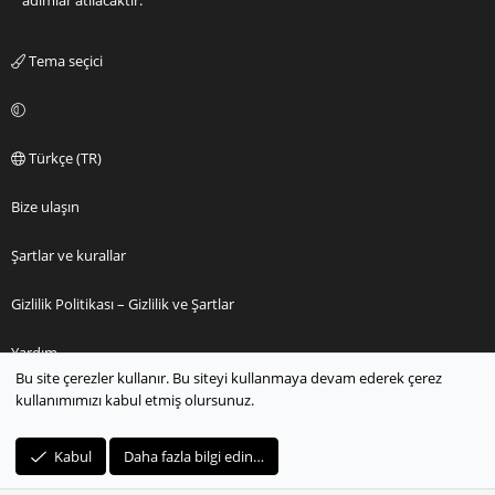
adımlar atılacaktır.
Tema seçici
Türkçe (TR)
Bize ulaşın
Şartlar ve kurallar
Gizlilik Politikası – Gizlilik ve Şartlar
Yardım
Bu site çerezler kullanır. Bu siteyi kullanmaya devam ederek çerez
kullanımımızı kabul etmiş olursunuz.
Ana sayfa
R
Kabul
Daha fazla bilgi edin…
S
S