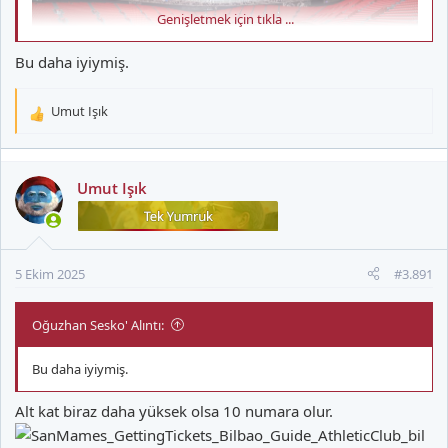
Genişletmek için tıkla ...
Bu daha iyiymiş.
Umut Işık
T
e
p
k
Umut Işık
i
l
e
r
5 Ekim 2025
#3.891
:
Oğuzhan Sesko' Alıntı:
Bu daha iyiymiş.
Alt kat biraz daha yüksek olsa 10 numara olur.