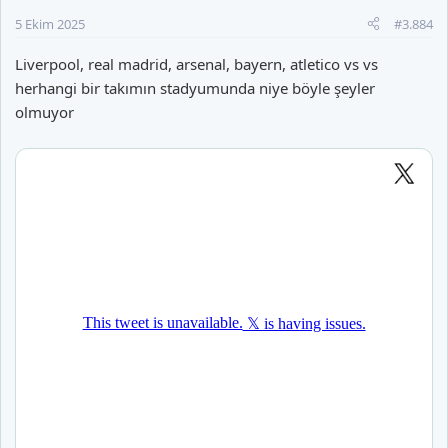
r
5 Ekim 2025
#3.884
:
Liverpool, real madrid, arsenal, bayern, atletico vs vs
herhangi bir takımın stadyumunda niye böyle şeyler
olmuyor