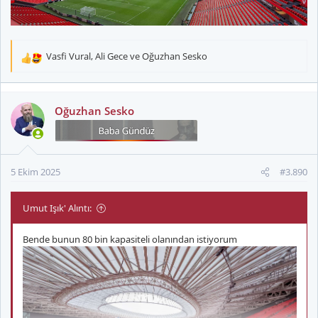
Vasfi Vural
,
Ali Gece
ve
Oğuzhan Sesko
T
e
p
k
Oğuzhan Sesko
i
l
e
r
5 Ekim 2025
#3.890
:
Umut Işık' Alıntı:
Bende bunun 80 bin kapasiteli olanından istiyorum