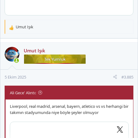
Umut Işık
T
e
p
k
Umut Işık
i
l
e
r
5 Ekim 2025
#3.885
:
Ali Gece' Alıntı:
Liverpool, real madrid, arsenal, bayern, atletico vs vs herhangi bir
takımın stadyumunda niye böyle şeyler olmuyor