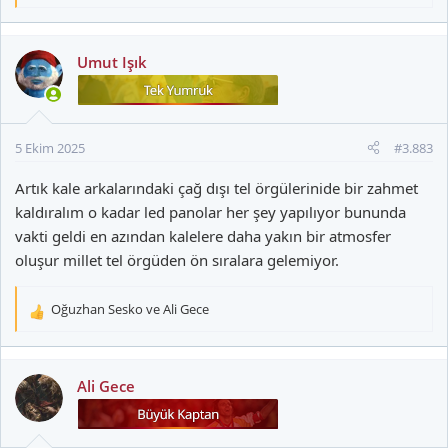
e
p
k
Umut Işık
i
l
e
r
5 Ekim 2025
#3.883
:
Artık kale arkalarındaki çağ dışı tel örgülerinide bir zahmet
kaldıralım o kadar led panolar her şey yapılıyor bununda
vakti geldi en azından kalelere daha yakın bir atmosfer
oluşur millet tel örgüden ön sıralara gelemiyor.
Oğuzhan Sesko
ve
Ali Gece
T
e
p
k
Ali Gece
i
l
e