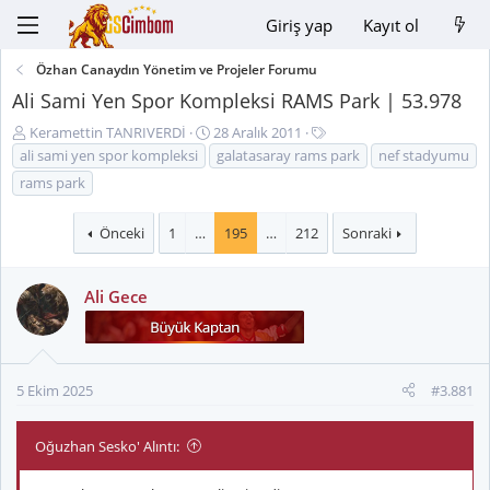
Giriş yap
Kayıt ol
Özhan Canaydın Yönetim ve Projeler Forumu
Ali Sami Yen Spor Kompleksi RAMS Park | 53.978
K
B
E
Keramettin TANRIVERDİ
28 Aralık 2011
o
a
t
ali sami yen spor kompleksi
galatasaray rams park
nef stadyumu
n
ş
i
rams park
u
l
k
y
a
e
Önceki
1
…
195
…
212
Sonraki
u
n
t
B
g
l
a
ı
e
Ali Gece
ş
ç
r
l
t
a
a
t
r
5 Ekim 2025
#3.881
a
i
n
h
i
Oğuzhan Sesko' Alıntı: