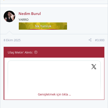
e
p
k
Nedim Burul
i
YARRO
l
e
r
:
8 Ekim 2025
#3.900
Ulaş Metin' Alıntı:
Genişletmek için tıkla ...