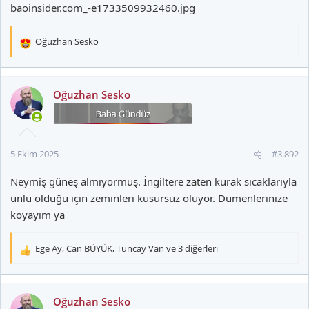
Oğuzhan Sesko
T
e
p
k
Oğuzhan Sesko
i
l
e
r
5 Ekim 2025
#3.892
:
Neymiş güneş almıyormuş. İngiltere zaten kurak sıcaklarıyla
ünlü olduğu için zeminleri kusursuz oluyor. Dümenlerinize
koyayım ya
Ege Ay
,
Can BÜYÜK
,
Tuncay Van
ve 3 diğerleri
T
e
p
k
Oğuzhan Sesko