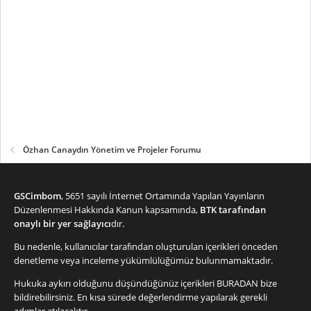
Özhan Canaydın Yönetim ve Projeler Forumu
GSCimbom
, 5651 sayılı İnternet Ortamında Yapılan Yayınların
Düzenlenmesi Hakkında Kanun kapsamında,
BTK tarafından
onaylı bir yer sağlayıcı
dır.
Bu nedenle, kullanıcılar tarafından oluşturulan içerikleri önceden
denetleme veya inceleme yükümlülüğümüz bulunmamaktadır.
Hukuka aykırı olduğunu düşündüğünüz içerikleri
BURADAN
bize
bildirebilirsiniz. En kısa sürede değerlendirme yapılarak gerekli