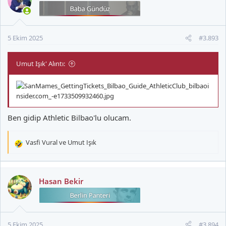
i
l
e
r
5 Ekim 2025
#3.893
:
Umut Işık' Alıntı:
Ben gidip Athletic Bilbao'lu olucam.
Vasfi Vural
ve
Umut Işık
T
e
p
k
Hasan Bekir
i
l
e
r
5 Ekim 2025
#3.894