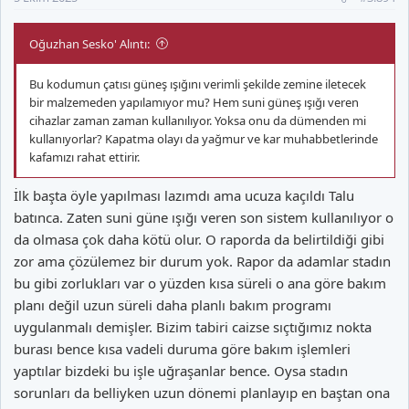
:
Oğuzhan Sesko' Alıntı:
Bu kodumun çatısı güneş ışığını verimli şekilde zemine iletecek
bir malzemeden yapılamıyor mu? Hem suni güneş ışığı veren
cihazlar zaman zaman kullanılıyor. Yoksa onu da dümenden mi
kullanıyorlar? Kapatma olayı da yağmur ve kar muhabbetlerinde
kafamızı rahat ettirir.
İlk başta öyle yapılması lazımdı ama ucuza kaçıldı Talu
batınca. Zaten suni güne ışığı veren son sistem kullanılıyor o
da olmasa çok daha kötü olur. O raporda da belirtildiği gibi
zor ama çözülemez bir durum yok. Rapor da adamlar stadın
bu gibi zorlukları var o yüzden kısa süreli o ana göre bakım
planı değil uzun süreli daha planlı bakım programı
uygulanmalı demişler. Bizim tabiri caizse sıçtığımız nokta
burası bence kısa vadeli duruma göre bakım işlemleri
yaptılar bizdeki bu işle uğraşanlar bence. Oysa stadın
sorunları da belliyken uzun dönemi planlayıp en baştan ona