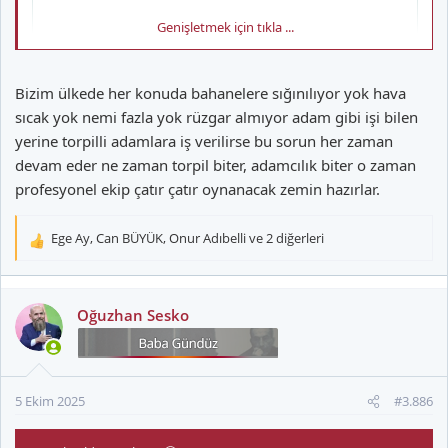
Genişletmek için tıkla ...
Bizim ülkede her konuda bahanelere sığınılıyor yok hava
sıcak yok nemi fazla yok rüzgar almıyor adam gibi işi bilen
yerine torpilli adamlara iş verilirse bu sorun her zaman
devam eder ne zaman torpil biter, adamcılık biter o zaman
profesyonel ekip çatır çatır oynanacak zemin hazırlar.
Ege Ay
,
Can BÜYÜK
,
Onur Adıbelli
ve 2 diğerleri
T
e
p
k
Oğuzhan Sesko
i
l
e
r
5 Ekim 2025
#3.886
: