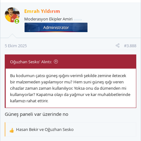
p
k
Emrah Yıldırım
i
Moderasyon Ekipler Amiri
l
e
r
:
5 Ekim 2025
#3.888
Oğuzhan Sesko' Alıntı:
Bu kodumun çatısı güneş ışığını verimli şekilde zemine iletecek
bir malzemeden yapılamıyor mu? Hem suni güneş ışığı veren
cihazlar zaman zaman kullanılıyor. Yoksa onu da dümenden mi
kullanıyorlar? Kapatma olayı da yağmur ve kar muhabbetlerinde
kafamızı rahat ettirir.
Güneş paneli var üzerinde no
Hasan Bekir
ve
Oğuzhan Sesko
T
e