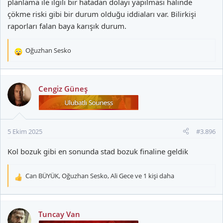
planlama ile ilgili bir hatadan dolayı yapılması halinde
çökme riski gibi bir durum olduğu iddiaları var. Bilirkişi
raporları falan baya karışık durum.
Oğuzhan Sesko
T
e
p
k
Cengiz Güneş
i
l
e
r
5 Ekim 2025
#3.896
:
Kol bozuk gibi en sonunda stad bozuk finaline geldik
Can BÜYÜK
,
Oğuzhan Sesko
,
Ali Gece
ve 1 kişi daha
T
e
p
k
Tuncay Van
i