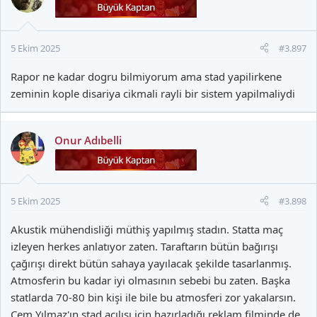
l
e
r
5 Ekim 2025
#3.897
:
Rapor ne kadar dogru bilmiyorum ama stad yapilirkene
zeminin kople disariya cikmali rayli bir sistem yapilmaliydi
Onur Adıbelli
5 Ekim 2025
#3.898
Akustik mühendisliği müthiş yapılmış stadın. Statta maç
izleyen herkes anlatıyor zaten. Taraftarın bütün bağırışı
çağırışı direkt bütün sahaya yayılacak şekilde tasarlanmış.
Atmosferin bu kadar iyi olmasının sebebi bu zaten. Başka
statlarda 70-80 bin kişi ile bile bu atmosferi zor yakalarsın.
Cem Yılmaz'ın stad açılışı için hazırladığı reklam filminde de