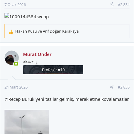
7 Ocak 2026
#2.834
Hakan Kuzu
ve
Arif Doğan Karakaya
T
e
p
k
Murat Onder
i
🚲ᯓ⋆.ೃ
l
e
r
:
24 Mart 2026
#2.835
@Recep Buruk
yeni tazılar gelmiş, merak etme kovalamazlar.