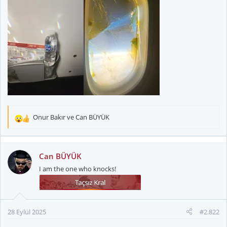
Onur Bakır
ve
Can BÜYÜK
T
e
p
k
Can BÜYÜK
i
I am the one who knocks!
l
e
r
:
28 Eylül 2025
#2.822