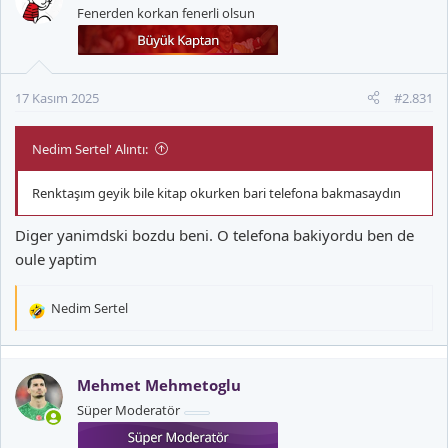
Fenerden korkan fenerli olsun
l
e
r
:
17 Kasım 2025
#2.831
Nedim Sertel' Alıntı:
Renktaşım geyik bile kitap okurken bari telefona bakmasaydın
Diger yanimdski bozdu beni. O telefona bakiyordu ben de
oule yaptim
Nedim Sertel
T
e
p
k
Mehmet Mehmetoglu
i
Süper Moderatör
l
e