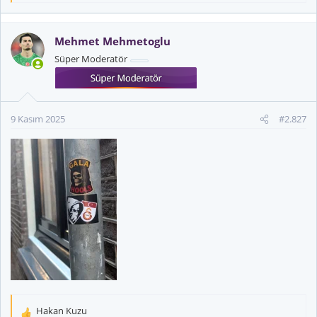
e
p
k
Mehmet Mehmetoglu
i
Süper Moderatör
l
e
r
:
9 Kasım 2025
#2.827
Hakan Kuzu
T