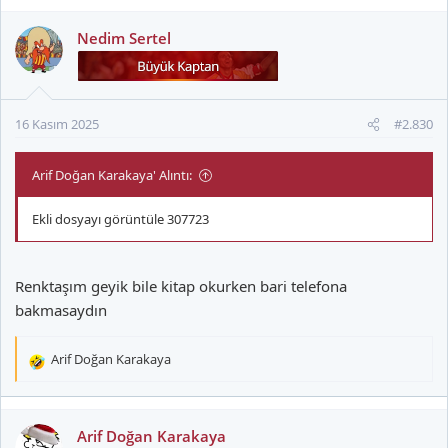
p
k
Nedim Sertel
i
l
e
r
16 Kasım 2025
#2.830
:
Arif Doğan Karakaya' Alıntı:
Ekli dosyayı görüntüle 307723
Renktaşım geyik bile kitap okurken bari telefona
bakmasaydın
Arif Doğan Karakaya
T
e
p
k
Arif Doğan Karakaya
i