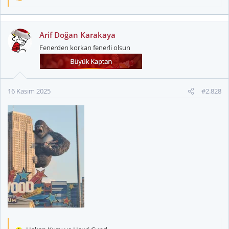
e
p
k
Arif Doğan Karakaya
i
Fenerden korkan fenerli olsun
l
e
r
:
16 Kasım 2025
#2.828