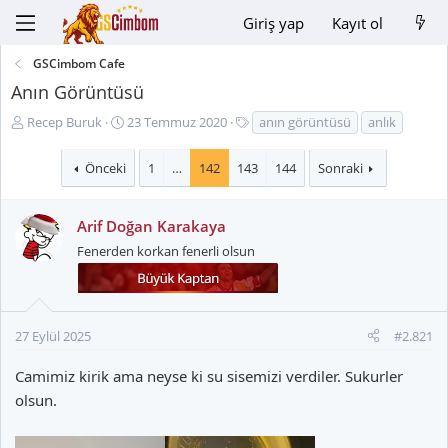
Giriş yap
Kayıt ol
GSCimbom Cafe
Anın Görüntüsü
K
B
E
Recep Buruk
23 Temmuz 2020
anın görüntüsü
anlık
o
a
t
n
ş
i
Önceki
1
…
142
143
144
Sonraki
u
l
k
y
a
e
u
n
t
Arif Doğan Karakaya
B
g
l
Fenerden korkan fenerli olsun
a
ı
e
ş
ç
r
l
t
a
a
27 Eylül 2025
#2.821
t
r
a
i
Camimiz kirik ama neyse ki su sisemizi verdiler. Sukurler
n
h
olsun.
i