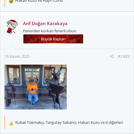
Hakan Kuzu
ve
Hayri Cund
T
e
p
k
Arif Doğan Karakaya
i
Fenerden korkan fenerli olsun
l
e
r
:
16 Kasım 2025
#2.829
Kubat Tokmakçı
,
Targutay Sabancı
,
Hakan Kuzu
ve 6 diğerleri
T
e