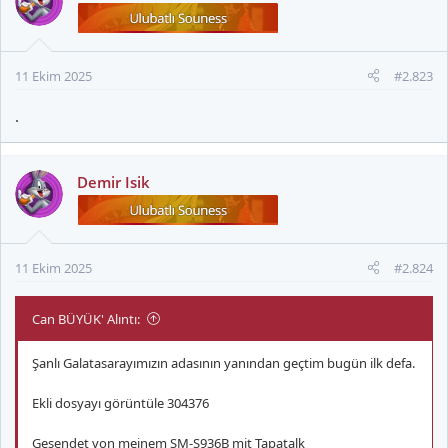
i
l
e
r
11 Ekim 2025
#2.823
:
.
Demir Isik
11 Ekim 2025
#2.824
Can BÜYÜK' Alıntı:
Şanlı Galatasarayımızın adasının yanından geçtim bugün ilk defa.
Ekli dosyayı görüntüle 304376
Gesendet von meinem SM-S936B mit Tapatalk