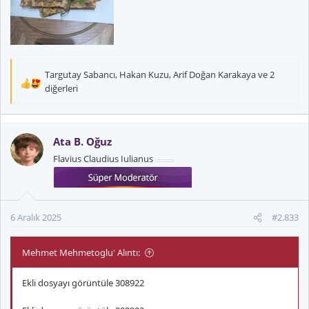
Targutay Sabancı
,
Hakan Kuzu
,
Arif Doğan Karakaya
ve 2
T
diğerleri
e
p
k
Ata B. Oğuz
i
l
Flavius Claudius Iulianus
e
r
:
6 Aralık 2025
#2.833
Mehmet Mehmetoglu' Alıntı:
Ekli dosyayı görüntüle 308922