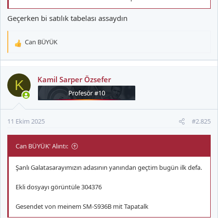
Geçerken bi satılık tabelası assaydın
Can BÜYÜK
T
e
p
k
Kamil Sarper Özsefer
K
i
l
e
r
11 Ekim 2025
#2.825
:
Can BÜYÜK' Alıntı:
Şanlı Galatasarayımızın adasının yanından geçtim bugün ilk defa.
Ekli dosyayı görüntüle 304376
Gesendet von meinem SM-S936B mit Tapatalk