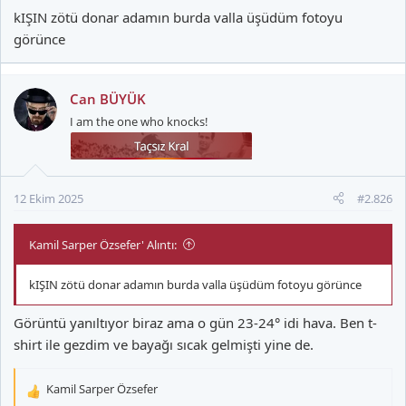
kIŞIN zötü donar adamın burda valla üşüdüm fotoyu
görünce
Can BÜYÜK
I am the one who knocks!
12 Ekim 2025
#2.826
Kamil Sarper Özsefer' Alıntı:
kIŞIN zötü donar adamın burda valla üşüdüm fotoyu görünce
Görüntü yanıltıyor biraz ama o gün 23-24° idi hava. Ben t-
shirt ile gezdim ve bayağı sıcak gelmişti yine de.
Kamil Sarper Özsefer
T