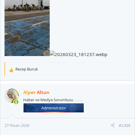
Recep Buruk
T
e
p
k
Alper Altun
i
Haber ve Medya Sorumlusu
l
e
r
:
27 Nisan 2026
#2.836