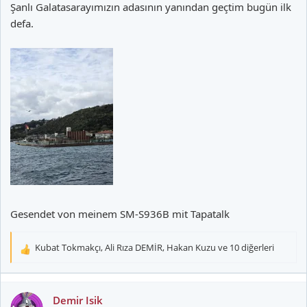
Şanlı Galatasarayımızın adasının yanından geçtim bugün ilk
defa.
Gesendet von meinem SM-S936B mit Tapatalk
Kubat Tokmakçı
,
Ali Rıza DEMİR
,
Hakan Kuzu
ve 10 diğerleri
T
e
p
k
Demir Isik