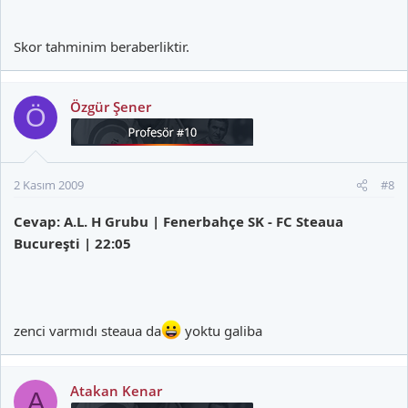
Skor tahminim beraberliktir.
Özgür Şener
Ö
2 Kasım 2009
#8
Cevap: A.L. H Grubu | Fenerbahçe SK - FC Steaua
Bucureşti | 22:05
zenci varmıdı steaua da
yoktu galiba
Atakan Kenar
A