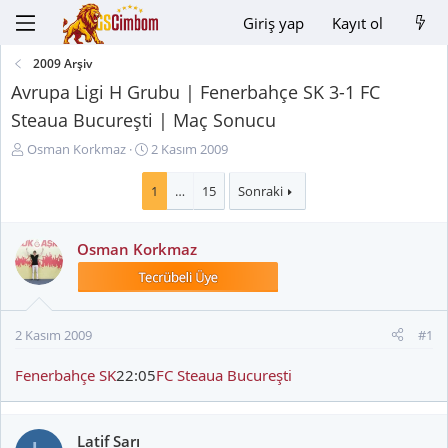
Giriş yap
Kayıt ol
2009 Arşiv
Avrupa Ligi H Grubu | Fenerbahçe SK 3-1 FC
Steaua Bucureşti | Maç Sonucu
K
B
Osman Korkmaz
2 Kasım 2009
o
a
n
ş
1
…
15
Sonraki
u
l
y
a
Osman Korkmaz
u
n
B
g
a
ı
ş
ç
l
t
2 Kasım 2009
#1
a
a
t
r
Fenerbahçe SK
22:05
FC Steaua Bucureşti
a
i
n
h
i
Latif Sarı