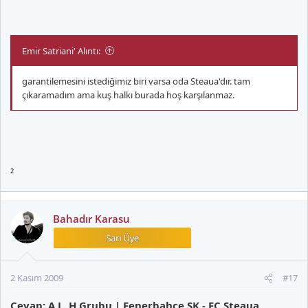
Emir Satriani' Alıntı:
garantilemesini istediğimiz biri varsa oda Steaua'dır. tam
çıkaramadım ama kuş halkı burada hoş karşılanmaz.
²
Bahadır Karasu
2 Kasım 2009
#17
Cevap: A.L. H Grubu | Fenerbahçe SK - FC Steaua