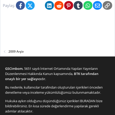
Facebook
X (Twitter)
Bluesky
LinkedIn
Reddit
Pinterest
Tumblr
WhatsApp
E-posta
Li
Paylaş:
2009 Arşiv
GSCimbom
, 5651 sayılı İnternet Ortamında Yapılan Yayınların
Düzenlenmesi Hakkında Kanun kapsamında,
BTK tarafından
onaylı bir yer sağlayıcı
dır.
Bu nedenle, kullanıcılar tarafından oluşturulan içerikleri önceden
denetleme veya inceleme yükümlülüğümüz bulunmamaktadır.
Hukuka aykırı olduğunu düşündüğünüz içerikleri
BURADAN
bize
bildirebilirsiniz. En kısa sürede değerlendirme yapılarak gerekli
adımlar atılacaktır.