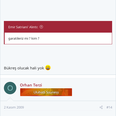
Emir Satriani' Alıntı:
garatileriz mi ? kim ?
Bükreş olucak hali yok
Orhan Terzi
O
2 Kasım 2009
#14