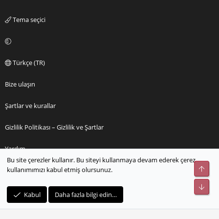
Tema seçici
Türkçe (TR)
Bize ulaşın
Şartlar ve kurallar
Gizlilik Politikası – Gizlilik ve Şartlar
Yardım
Bu site çerezler kullanır. Bu siteyi kullanmaya devam ederek çerez
Üst
kullanımımızı kabul etmiş olursunuz.
Ana sayfa
Alt
R
Kabul
Daha fazla bilgi edin…
S
S