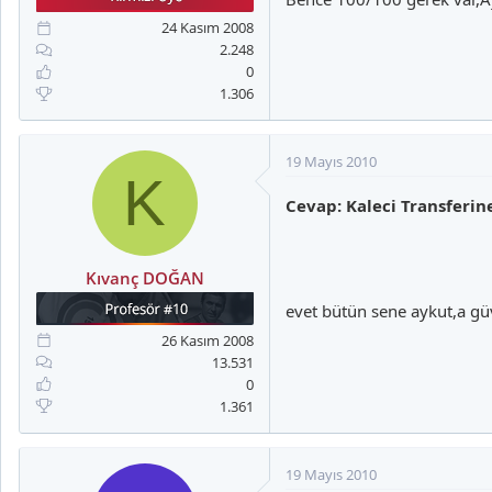
a
i
n
h
24 Kasım 2008
i
2.248
0
1.306
19 Mayıs 2010
K
Cevap: Kaleci Transferi
Kıvanç DOĞAN
evet bütün sene aykut,a güve
26 Kasım 2008
13.531
0
1.361
19 Mayıs 2010