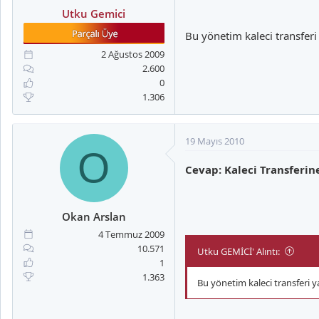
Utku Gemici
Bu yönetim kaleci transferi
2 Ağustos 2009
2.600
0
1.306
19 Mayıs 2010
O
Cevap: Kaleci Transferi
Okan Arslan
4 Temmuz 2009
10.571
Utku GEMİCİ' Alıntı:
1
1.363
Bu yönetim kaleci transferi y