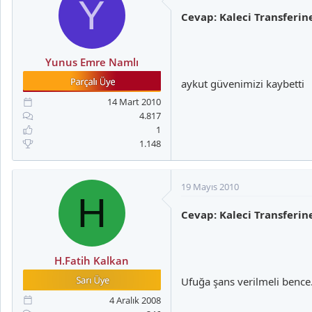
Y
Cevap: Kaleci Transferi
Yunus Emre Namlı
aykut güvenimizi kaybetti
14 Mart 2010
4.817
1
1.148
19 Mayıs 2010
H
Cevap: Kaleci Transferi
H.Fatih Kalkan
Ufuğa şans verilmeli bence.
4 Aralık 2008