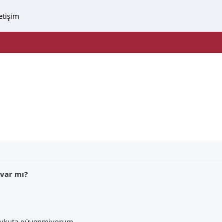
letişim
 var mı?
Aykuta güvenmiyorum.