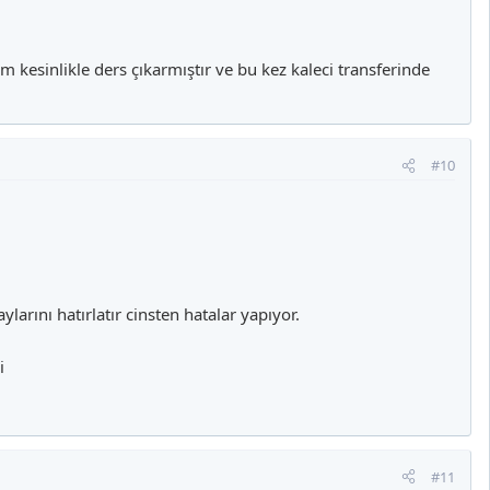
im kesinlikle ders çıkarmıştır ve bu kez kaleci transferinde
#10
arını hatırlatır cinsten hatalar yapıyor.
i
#11