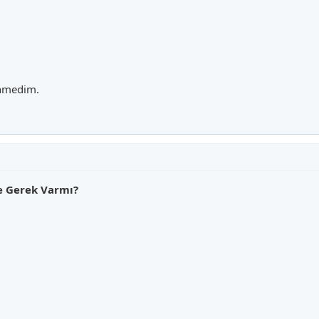
enmedim.
ne Gerek Varmı?