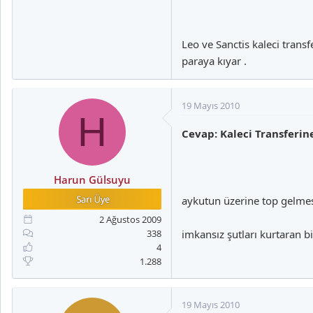
Leo ve Sanctis kaleci transf
paraya kıyar .
19 Mayıs 2010
H
Cevap: Kaleci Transferi
Harun Gülsuyu
aykutun üzerine top gelmess
2 Ağustos 2009
338
imkansız şutları kurtaran bi
4
1.288
19 Mayıs 2010