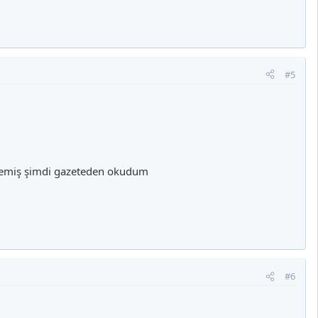
#5
stemiş şimdi gazeteden okudum
#6