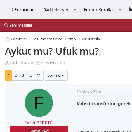
Forumlar
Neler yeni
Forum Kuralları
İ
Yeni mesajlar
Forumlar
GSCimbom Depo
Arşiv
2010 Arşiv
Aykut mu? Ufuk mu?
K
B
Fatih BERBER
19 Mayıs 2010
o
a
n
ş
1
2
3
…
11
Sonraki
u
l
y
a
19 Mayıs 2010
u
n
F
B
g
Kaleci transferine gerek
a
ı
ş
ç
l
t
a
a
Fatih BERBER
t
r
Bence 100/100 gerek var,