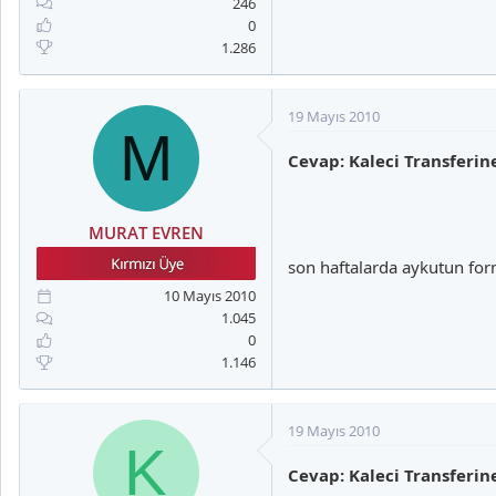
246
0
1.286
19 Mayıs 2010
M
Cevap: Kaleci Transferi
MURAT EVREN
son haftalarda aykutun fo
10 Mayıs 2010
1.045
0
1.146
19 Mayıs 2010
K
Cevap: Kaleci Transferi