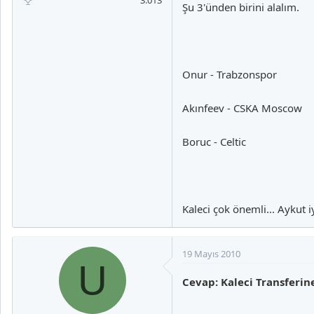
3.013
Şu 3'ünden birini alalım.
Onur - Trabzonspor
Akınfeev - CSKA Moscow
Boruc - Celtic
Kaleci çok önemli... Aykut iy
19 Mayıs 2010
U
Cevap: Kaleci Transferi