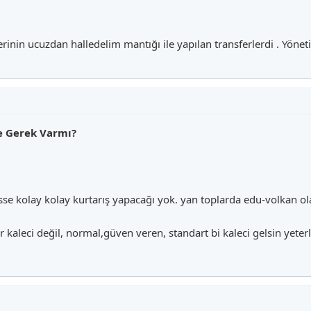
erinin ucuzdan halledelim mantığı ile yapılan transferlerdi . Yönet
ne Gerek Varmı?
e kolay kolay kurtarış yapacağı yok. yan toplarda edu-volkan olayl
r kaleci değil, normal,güven veren, standart bi kaleci gelsin yeterl