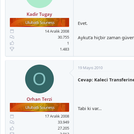
Kadir Tugay
Evet.
14 Aralık 2008
30.755
Aykut'a hiçbir zaman güv
1
1.483
19 Mayıs 2010
O
Cevap: Kaleci Transferi
Orhan Terzi
Tabi ki var...
17 Aralık 2008
33.949
27.205