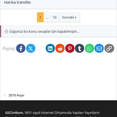
Harika transfer.
1
…
10
Sonraki
Üzgünüz bu konu cevaplar için kapatılmıştır...
Facebook
X (Twitter)
Bluesky
LinkedIn
Reddit
Pinterest
Tumblr
WhatsApp
E-posta
Li
Paylaş:
2010 Arşiv
GSCimbom
, 5651 sayılı İnternet Ortamında Yapılan Yayınların