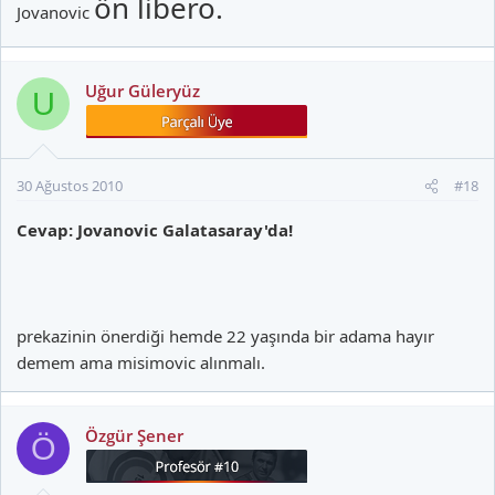
ön libero.
Jovanovic
Uğur Güleryüz
U
30 Ağustos 2010
#18
Cevap: Jovanovic Galatasaray'da!
prekazinin önerdiği hemde 22 yaşında bir adama hayır
demem ama misimovic alınmalı.
Özgür Şener
Ö