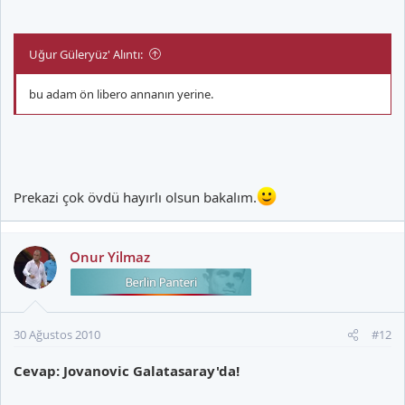
Uğur Güleryüz' Alıntı:
bu adam ön libero annanın yerine.
Prekazi çok övdü hayırlı olsun bakalım.
Onur Yilmaz
30 Ağustos 2010
#12
Cevap: Jovanovic Galatasaray'da!