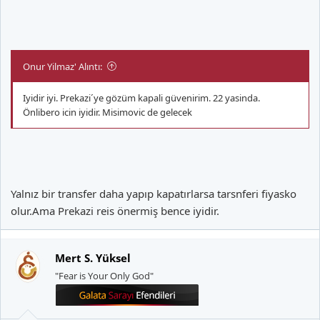
Onur Yilmaz' Alıntı:
Iyidir iyi. Prekazi´ye gözüm kapali güvenirim. 22 yasinda.
Önlibero icin iyidir. Misimovic de gelecek
Yalnız bir transfer daha yapıp kapatırlarsa tarsnferi fiyasko
olur.Ama Prekazi reis önermiş bence iyidir.
Mert S. Yüksel
"Fear is Your Only God"