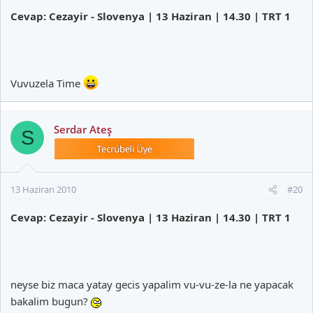
Cevap: Cezayir - Slovenya | 13 Haziran | 14.30 | TRT 1
Vuvuzela Time
Serdar Ateş
S
13 Haziran 2010
#20
Cevap: Cezayir - Slovenya | 13 Haziran | 14.30 | TRT 1
neyse biz maca yatay gecis yapalim vu-vu-ze-la ne yapacak
bakalim bugun?