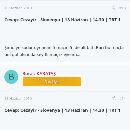
13 Haziran 2010
#13
Cevap: Cezayir - Slovenya | 13 Haziran | 14.30 | TRT 1
Şimdiye kadar oynanan 5 maçın 5 ide alt bitti.Bari bu maçta
bol gol olsunda keyifli maç izleyelim...
Burak-KARATAŞ
B
13 Haziran 2010
#14
Cevap: Cezayir - Slovenya | 13 Haziran | 14.30 | TRT 1