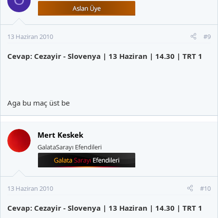
Ö
13 Haziran 2010
#9
Cevap: Cezayir - Slovenya | 13 Haziran | 14.30 | TRT 1
Aga bu maç üst be
Mert Keskek
GalataSarayı Efendileri
13 Haziran 2010
#10
Cevap: Cezayir - Slovenya | 13 Haziran | 14.30 | TRT 1