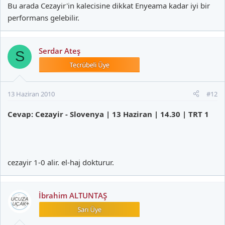
Bu arada Cezayir'in kalecisine dikkat Enyeama kadar iyi bir
performans gelebilir.
Serdar Ateş
S
13 Haziran 2010
#12
Cevap: Cezayir - Slovenya | 13 Haziran | 14.30 | TRT 1
cezayir 1-0 alir. el-haj dokturur.
İbrahim ALTUNTAŞ