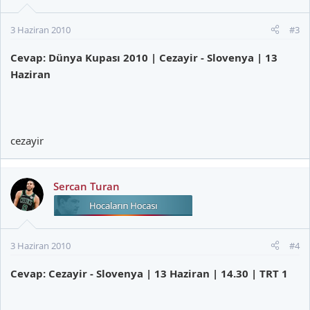
3 Haziran 2010
#3
Cevap: Dünya Kupası 2010 | Cezayir - Slovenya | 13
Haziran
cezayir
Sercan Turan
3 Haziran 2010
#4
Cevap: Cezayir - Slovenya | 13 Haziran | 14.30 | TRT 1