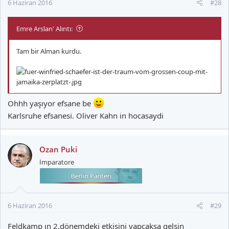
6 Haziran 2016
#28
Emre Arslan' Alıntı:
Tam bir Alman kurdu.
Ohhh yaşıyor efsane be
Karlsruhe efsanesi. Oliver Kahn in hocasaydi
Ozan Puki
İmparatore
6 Haziran 2016
#29
Feldkamp ın 2.dönemdeki etkisini yapcaksa gelsin