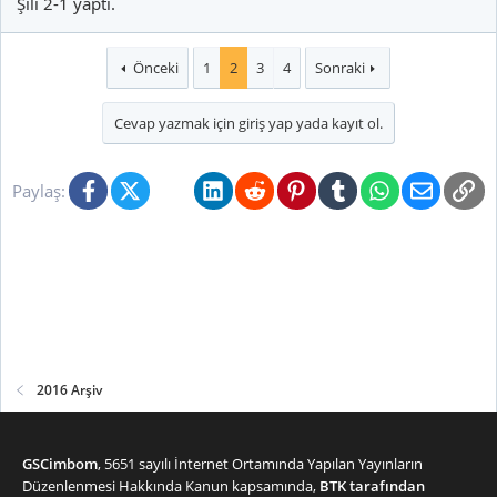
Şili 2-1 yaptı.
Önceki
1
2
3
4
Sonraki
Cevap yazmak için giriş yap yada kayıt ol.
Facebook
X (Twitter)
Bluesky
LinkedIn
Reddit
Pinterest
Tumblr
WhatsApp
E-posta
Li
Paylaş:
2016 Arşiv
GSCimbom
, 5651 sayılı İnternet Ortamında Yapılan Yayınların
Düzenlenmesi Hakkında Kanun kapsamında,
BTK tarafından