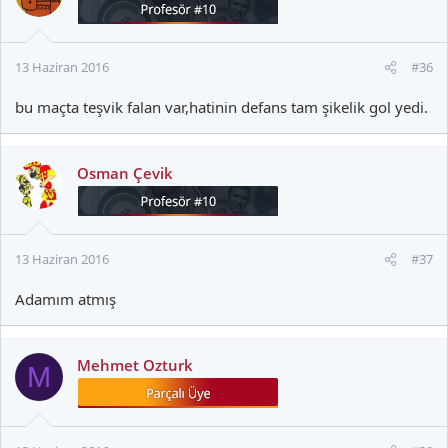
13 Haziran 2016
#36
bu maçta teşvik falan var,hatinin defans tam şikelik gol yedi.
Osman Çevik
13 Haziran 2016
#37
Adamım atmış
Mehmet Ozturk
M