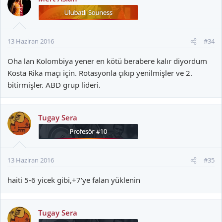
13 Haziran 2016
#34
Oha lan Kolombiya yener en kötü berabere kalır diyordum
Kosta Rika maçı için. Rotasyonla çıkıp yenilmişler ve 2.
bitirmişler. ABD grup lideri.
Tugay Sera
13 Haziran 2016
#35
haiti 5-6 yicek gibi,+7'ye falan yüklenin
Tugay Sera