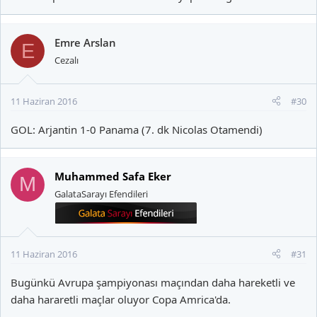
Emre Arslan
E
Cezalı
11 Haziran 2016
#30
GOL: Arjantin 1-0 Panama (7. dk Nicolas Otamendi)
Muhammed Safa Eker
M
GalataSarayı Efendileri
11 Haziran 2016
#31
Bugünkü Avrupa şampiyonası maçından daha hareketli ve
daha hararetli maçlar oluyor Copa Amrica'da.