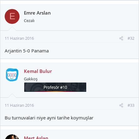
Emre Arslan
E
Cezalı
11 Haziran 2016
#32
Arjantin 5-0 Panama
Kemal Bulur
Gakkoş
11 Haziran 2016
#33
Bu turnuvalari niye ayni tarihe koymuşlar
Mert Aslan