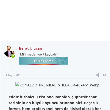
Berat Ulucan
"Milli maçlar vakit kaybıdır"
3 Mayıs 2020
#1
Yıldız futbolcu Cristiano Ronaldo, şüphesiz spor
tarihinin en büyük oyuncularından biri. Başarılı
forvet, hem profesyonel hem de kişisel olarak her