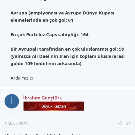
Avrupa Şampiyonası ve Avrupa Dünya Kupası
elemelerinde en çok gol: 61
En çok Portekiz Caps sahipliği: 164
Bir Avrupalı tarafından en çok uluslararası gol: 99
(yalnızca Ali Daei'nin İran için toplam uluslararası
golde 109 hedefinin arkasında)
Arda Yazıcı​
İbrahim Gençtürk
İ
3 Mayıs 2020
#2