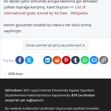
Ali denen şahıs ömründe avrupa takımına gol atmadan
çoktan toprağa karışmış. kanıt buyrun =>
List of
international goals scored by Ali Daei - Wikipedia
.
benim gözümde ronaldo bu rekoru her türlü kırmış
sayılmıştır.
Cevap yazmak için giriş yap yada kayıt ol.
Facebook
X (Twitter)
Bluesky
LinkedIn
Reddit
Pinterest
Tumblr
WhatsApp
E-posta
Li
Paylaş:
2020 Arşiv
GSCimbom
, 5651 sayılı İnternet Ortamında Yapılan Yayınların
Düzenlenmesi Hakkında Kanun kapsamında,
BTK tarafından
onaylı bir yer sağlayıcı
dır.
Bu nedenle, kullanıcılar tarafından oluşturulan içerikleri önceden