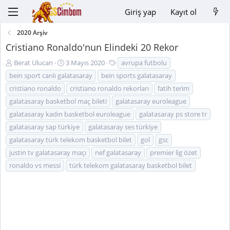
Giriş yap
Kayıt ol
2020 Arşiv
Cristiano Ronaldo'nun Elindeki 20 Rekor
K
B
E
Berat Ulucan
3 Mayıs 2020
avrupa futbolu
o
a
t
bein sport canlı galatasaray
bein sports galatasaray
n
ş
i
cristiano ronaldo
cristiano ronaldo rekorları
fatih terim
u
l
k
galatasaray basketbol maç bileti
galatasaray euroleague
y
a
e
u
n
t
galatasaray kadın basketbol euroleague
galatasaray ps store tr
B
g
l
galatasaray sap türkiye
galatasaray ses türkiye
a
ı
e
galatasaray türk telekom basketbol bilet
gol
gsc
ş
ç
r
justin tv galatasaray maçı
nef galatasaray
premier lig özet
l
t
a
a
ronaldo vs messi
türk telekom galatasaray basketbol bilet
t
r
a
i
n
h
i