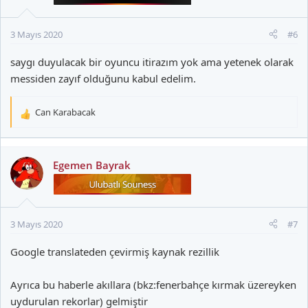
3 Mayıs 2020
#6
saygı duyulacak bir oyuncu itirazım yok ama yetenek olarak
messiden zayıf olduğunu kabul edelim.
Can Karabacak
T
e
p
k
Egemen Bayrak
i
l
e
r
3 Mayıs 2020
#7
:
Google translateden çevirmiş kaynak rezillik
Ayrıca bu haberle akıllara (bkz:fenerbahçe kırmak üzereyken
uydurulan rekorlar) gelmiştir