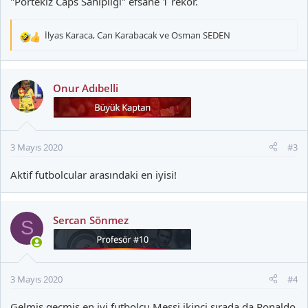
"Portekiz Caps Sahipliği" efsane 1 rekor.
İlyas Karaca
,
Can Karabacak
ve
Osman SEDEN
T
e
p
k
Onur Adıbelli
i
l
e
r
3 Mayıs 2020
#3
:
Aktif futbolcular arasındaki en iyisi!
Sercan Sönmez
S
3 Mayıs 2020
#4
Gelmiş geçmiş en iyi futbolcu Messi ikinci sırada da Ronaldo