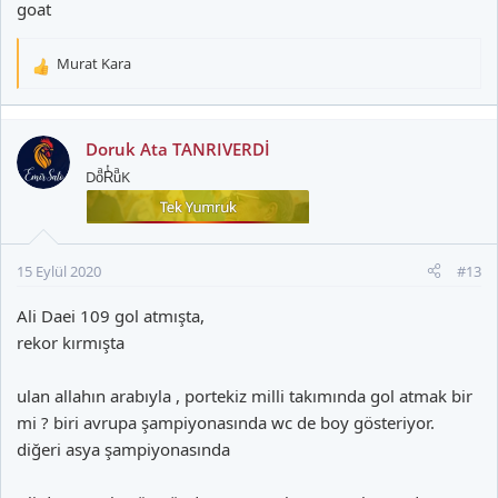
goat
Murat Kara
T
e
p
k
Doruk Ata TANRIVERDİ
i
DoͣRͭuͣK
l
e
r
:
15 Eylül 2020
#13
Ali Daei 109 gol atmışta,
rekor kırmışta
ulan allahın arabıyla , portekiz milli takımında gol atmak bir
mi ? biri avrupa şampiyonasında wc de boy gösteriyor.
diğeri asya şampiyonasında