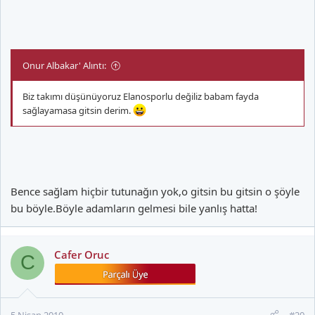
Onur Albakar' Alıntı:
Biz takımı düşünüyoruz Elanosporlu değiliz babam fayda
sağlayamasa gitsin derim.
Bence sağlam hiçbir tutunağın yok,o gitsin bu gitsin o şöyle
bu böyle.Böyle adamların gelmesi bile yanlış hatta!
Cafer Oruc
C
5 Nisan 2010
#20