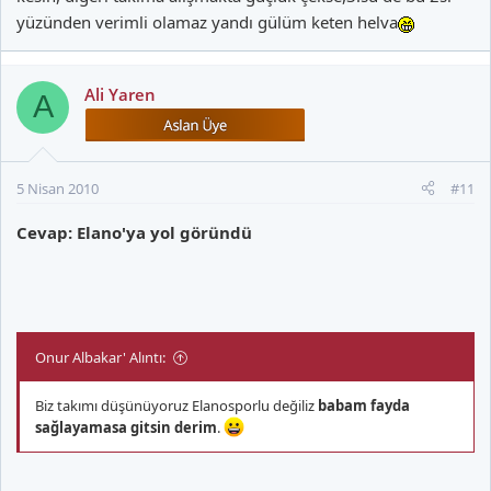
yüzünden verimli olamaz yandı gülüm keten helva
Ali Yaren
A
5 Nisan 2010
#11
Cevap: Elano'ya yol göründü
Onur Albakar' Alıntı:
Biz takımı düşünüyoruz Elanosporlu değiliz
babam fayda
sağlayamasa gitsin derim
.