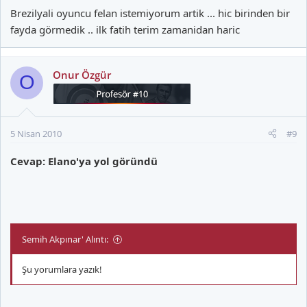
Brezilyali oyuncu felan istemiyorum artik ... hic birinden bir
fayda görmedik .. ilk fatih terim zamanidan haric
Onur Özgür
O
5 Nisan 2010
#9
Cevap: Elano'ya yol göründü
Semih Akpınar' Alıntı:
Şu yorumlara yazık!