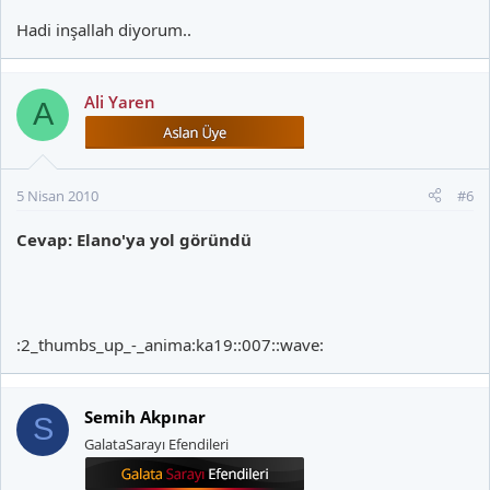
Hadi inşallah diyorum..
Ali Yaren
A
5 Nisan 2010
#6
Cevap: Elano'ya yol göründü
:2_thumbs_up_-_anima:ka19::007::wave:
Semih Akpınar
S
GalataSarayı Efendileri