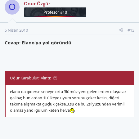
Onur Özgür
O
5 Nisan 2010
#13
Cevap: Elano'ya yol göründü
Uğur Karabulut' Alıntı:
elano da giderse seneye orta 3lümüz yeni gelenlerden oluşucak
galiba; bunlardan 1i ülkeye uyum sorunu çeker kesin, diğeri
takıma alışmakta güçlük çekse,3.sü de bu 2si yüzünden verimli
olamaz yandı gülüm keten helva