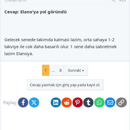
Cevap: Elano'ya yol göründü
Gelecek senede takimda kalmasi lazim, orta sahaya 1-2
takviye ile cok daha basarili olur. 1 sene daha sabretmek
lazim Elanoya.
1
…
8
Sonraki
Cevap yazmak için giriş yap yada kayıt ol.
Facebook
X (Twitter)
Bluesky
LinkedIn
Reddit
Pinterest
Tumblr
WhatsApp
E-posta
Li
Paylaş: