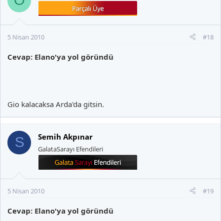
O
5 Nisan 2010
#18
Cevap: Elano'ya yol göründü
Gio kalacaksa Arda'da gitsin.
Semih Akpınar
S
GalataSarayı Efendileri
5 Nisan 2010
#19
Cevap: Elano'ya yol göründü