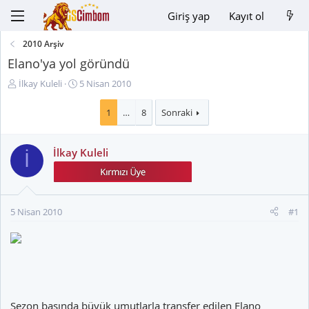
Giriş yap
Kayıt ol
2010 Arşiv
Elano'ya yol göründü
K
B
İlkay Kuleli
5 Nisan 2010
o
a
n
ş
1
…
8
Sonraki
u
l
y
a
İlkay Kuleli
u
n
İ
B
g
a
ı
ş
ç
l
t
5 Nisan 2010
#1
a
a
t
r
a
i
n
h
i
Sezon başında büyük umutlarla transfer edilen Elano