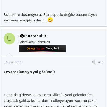
Biz takımı düşünüyoruz Elanosporlu değiliz babam fayda
sağlayamasa gitsin derim.
Uğur Karabulut
U
GalataSarayı Efendileri
5 Nisan 2010
#10
Cevap: Elano'ya yol göründü
elano da giderse seneye orta 3lümüz yeni gelenlerden
oluşucak galiba; bunlardan 1i ülkeye uyum sorunu çeker
kesin, diğeri takıma alışmakta güçlük çekse,3.sü de bu 2si