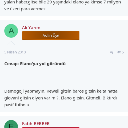
yalan haber.gitse bile 29 yaşındaki elano ya kimse 7 milyon
ve üzeri para vermez
Ali Yaren
A
5 Nisan 2010
#15
Cevap: Elano'ya yol göründü
Demogoji yapmayın. Kewell gitsin baros gitsin keita hatta
giovani gitsin diyen var mı?. Elano gitsin. Gitmeli. Bıktırdı
pasif futbolu
Fatih BERBER
F