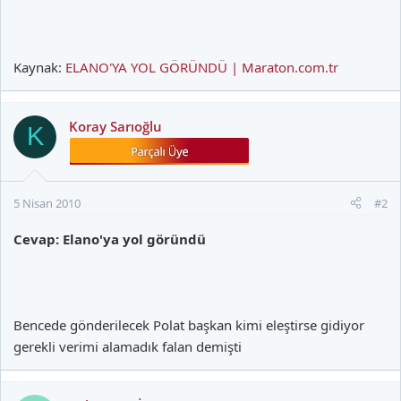
Kaynak:
ELANO'YA YOL GÖRÜNDÜ | Maraton.com.tr
Koray Sarıoğlu
K
5 Nisan 2010
#2
Cevap: Elano'ya yol göründü
Bencede gönderilecek Polat başkan kimi eleştirse gidiyor
gerekli verimi alamadık falan demişti