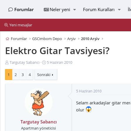
Forumlar
Neler yeni
Forum Kuralları
İ
Yeni mesajlar
Forumlar
GSCimbom Depo
Arşiv
2010 Arşiv
Elektro Gitar Tavsiyesi?
K
B
Targutay Sabancı
5 Haziran 2010
o
a
n
ş
1
2
3
4
Sonraki
u
l
y
a
5 Haziran 2010
u
n
B
g
Selam arkadaşlar gitar mera
a
ı
ş
ç
olur
l
t
a
a
Targutay Sabancı
t
r
Apartman yöneticisi