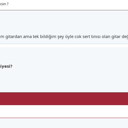
ksın ?
itardan ama tek bildiğim şey öyle cok sert tınısı olan gitar deği
iyesi?