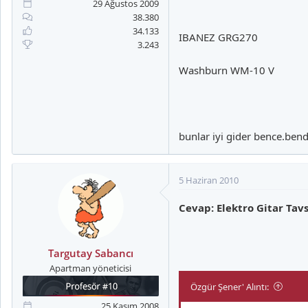
29 Ağustos 2009
38.380
34.133
IBANEZ GRG270
3.243
Washburn WM-10 V
bunlar iyi gider bence.bend
5 Haziran 2010
Cevap: Elektro Gitar Tavs
Targutay Sabancı
Apartman yöneticisi
Özgür Şener' Alıntı:
25 Kasım 2008