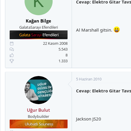
K
Cevap: Elektro Gitar Tavs
Kağan Bilge
GalataSarayı Efendileri
Al Marshall gitsin.
22 Kasım 2008
5.543
8
1.333
5 Haziran 2010
Cevap: Elektro Gitar Tavs
Uğur Bulut
Bodybuilder
Jackson JS20