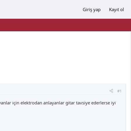
Giriş yap
Kayıt ol
#1
lar için elektrodan anlayanlar gitar tavsiye ederlerse iyi