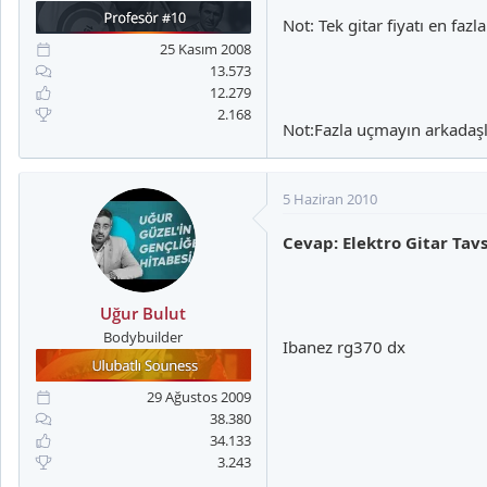
a
i
Not: Tek gitar fiyatı en faz
n
h
i
25 Kasım 2008
13.573
12.279
2.168
Not:Fazla uçmayın arkadaşl
5 Haziran 2010
Cevap: Elektro Gitar Tavs
Uğur Bulut
Bodybuilder
Ibanez rg370 dx
29 Ağustos 2009
38.380
34.133
3.243