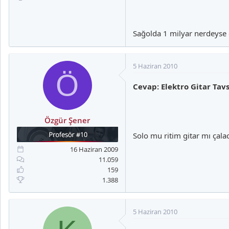
Sağolda 1 milyar nerdeyse 
5 Haziran 2010
Ö
Cevap: Elektro Gitar Tavs
Özgür Şener
Solo mu ritim gitar mı çala
16 Haziran 2009
11.059
159
1.388
5 Haziran 2010