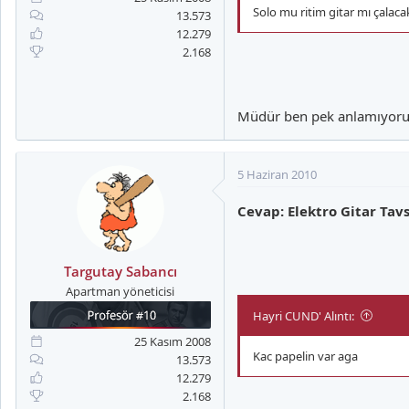
Solo mu ritim gitar mı çalaca
13.573
12.279
2.168
Müdür ben pek anlamıyorum g
5 Haziran 2010
Cevap: Elektro Gitar Tavs
Targutay Sabancı
Apartman yöneticisi
Hayri CUND' Alıntı:
25 Kasım 2008
Kac papelin var aga
13.573
12.279
2.168