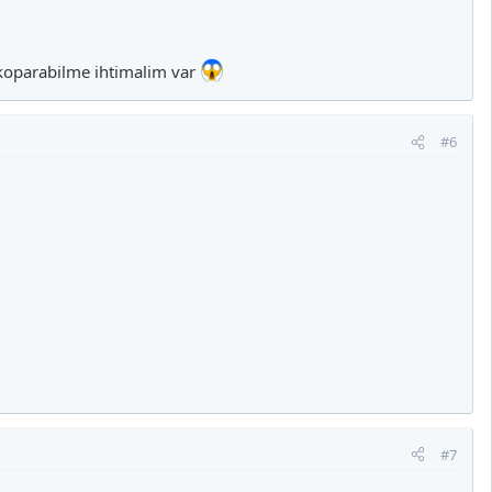
 koparabilme ihtimalim var
#6
#7