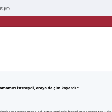
letişim
amamızı isteseydi, oraya da çim koyardı."
ingham Forest menajeri, uzun toplarla futbol oynamaya tepkisini 