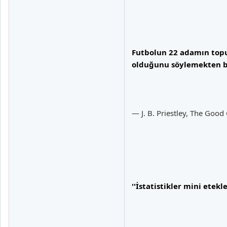
Futbolun 22 adamın top
olduğunu söylemekten bi
— J. B. Priestley, The Goo
''İstatistikler mini etek