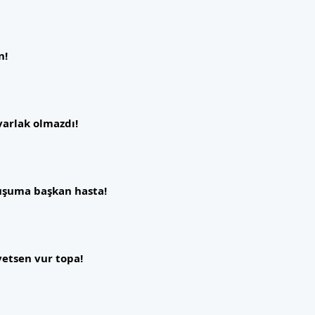
n!
varlak olmazdı!
ruşuma başkan hasta!
vetsen vur topa!