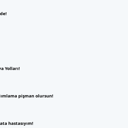
de!
a Yolları!
alımlama pişman olursun!
şata hastasıyım!