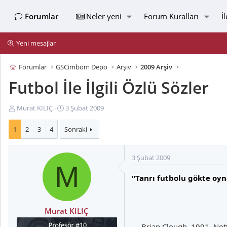
Forumlar
Neler yeni
Forum Kuralları
İ
Yeni mesajlar
Forumlar
GSCimbom Depo
Arşiv
2009 Arşiv
Futbol İle İlgili Özlü Sözler
K
B
Murat KILIÇ
3 Şubat 2009
o
a
n
ş
1
2
3
4
Sonraki
u
l
y
a
3 Şubat 2009
u
n
M
B
g
"Tanrı futbolu gökte oyn
a
ı
ş
ç
l
t
a
a
Murat KILIÇ
t
r
— Brian Clough, 1991, Nott