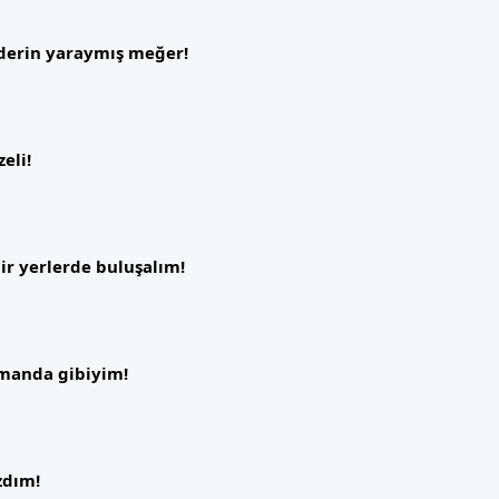
n derin yaraymış meğer!
eli!
ir yerlerde buluşalım!
smanda gibiyim!
zdım!