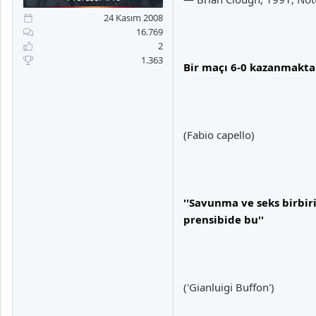
a
i
n
h
24 Kasım 2008
i
16.769
2
1.363
Bir maçı 6-0 kazanmakta
(Fabio capello)
''Savunma ve seks birbir
prensibide bu''
('Gianluigi Buffon')