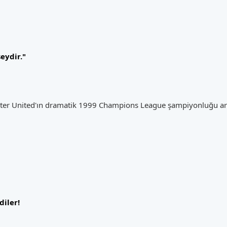
şeydir."
ter United'ın dramatik 1999 Champions League şampiyonluğu a
diler!