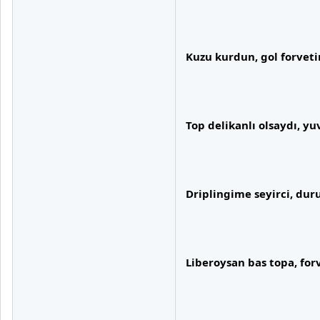
Kuzu kurdun, gol forveti
Top delikanlı olsaydı, yu
Driplingime seyirci, du
Liberoysan bas topa, for