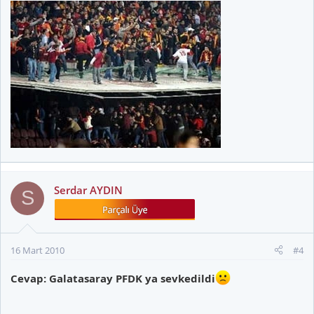
Serdar AYDIN
S
16 Mart 2010
#4
Cevap: Galatasaray PFDK ya sevkedildi