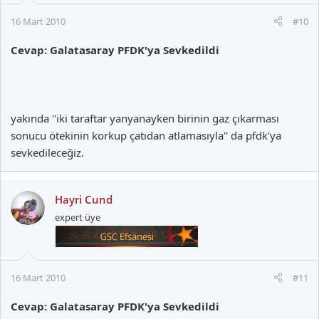
16 Mart 2010
#10
Cevap: Galatasaray PFDK'ya Sevkedildi
yakında ''iki taraftar yanyanayken birinin gaz çıkarması
sonucu ötekinin korkup çatıdan atlamasıyla'' da pfdk'ya
sevkedileceğiz.
Hayri Cund
expert üye
16 Mart 2010
#11
Cevap: Galatasaray PFDK'ya Sevkedildi