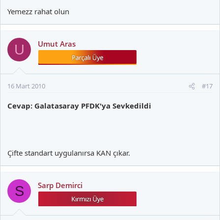
Yemezz rahat olun
Umut Aras
U
16 Mart 2010
#17
Cevap: Galatasaray PFDK'ya Sevkedildi
Çifte standart uygulanırsa KAN çıkar.
Sarp Demirci
S