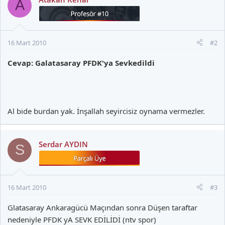
A
16 Mart 2010
#2
Cevap: Galatasaray PFDK'ya Sevkedildi
Al bide burdan yak. İnşallah seyircisiz oynama vermezler.
Serdar AYDIN
S
16 Mart 2010
#3
Glatasaray Ankaragücü Maçından sonra Düşen taraftar
nedeniyle PFDK yA SEVK EDİLİDİ (ntv spor)