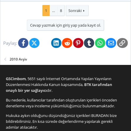
1
…
8
Sonraki
Cevap yazmak için giriş yap yada kayıt ol.
Facebook
X (Twitter)
Bluesky
LinkedIn
Reddit
Pinterest
Tumblr
WhatsApp
E-posta
Li
Paylaş:
2010 Arşiv
GSCimbom
, 5651 sayılı İnternet Ortamında Yapılan Yayınların
Düzenlenmesi Hakkında Kanun kapsamında,
BTK tarafından
onaylı bir yer sağlayıcı
dır.
Bu nedenle, kullanıcılar tarafından oluşturulan içerikleri önceden
denetleme veya inceleme yükümlülüğümüz bulunmamaktadır.
Hukuka aykırı olduğunu düşündüğünüz içerikleri
BURADAN
bize
bildirebilirsiniz. En kısa sürede değerlendirme yapılarak gerekli
adımlar atılacaktır.