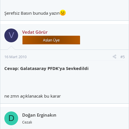
Şerefsiz Basın bunuda yazın
Vedat Görür
V
16 Mart 2010
#5
Cevap: Galatasaray PFDK'ya Sevkedildi
ne zmn açıklanacak bu karar
Doğan Erginakın
D
Cezalı