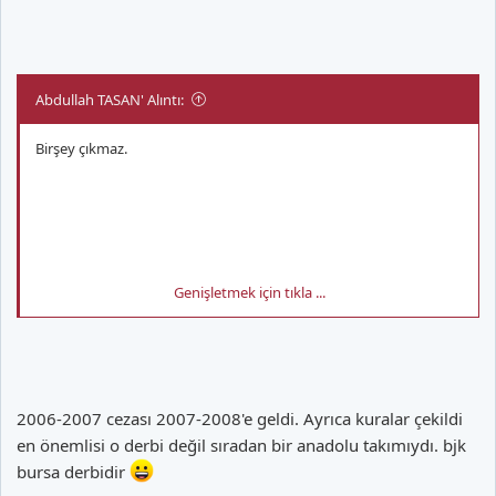
Abdullah TASAN' Alıntı:
Birşey çıkmaz.
Genişletmek için tıkla ...
2 sene önce BJK ile ASY nde oynadık ya seyircisiz.
2006-2007 cezası 2007-2008'e geldi. Ayrıca kuralar çekildi
en önemlisi o derbi değil sıradan bir anadolu takımıydı. bjk
bursa derbidir