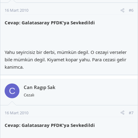
16 Mart 2010
#6
Cevap: Galatasaray PFDK'ya Sevkedildi
Yahu seyircisiz bir derbi, mümkün degil. O cezayi verseler
bile mümkün degil. Kiyamet kopar yahu. Para cezasi gelir
kanimca.
Can Ragıp Sak
C
Cezalı
16 Mart 2010
#7
Cevap: Galatasaray PFDK'ya Sevkedildi