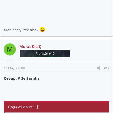
Maniche'yi tek alsak
Murat KILIÇ
M
14 Mayıs 2009
#19
Cevap: # Seitaridis
Özgür Aşık' Alıntı: