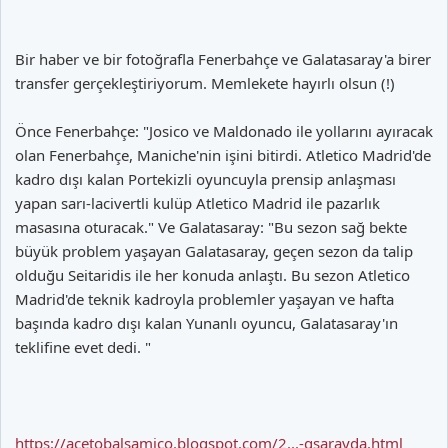
Bir haber ve bir fotoğrafla Fenerbahçe ve Galatasaray'a birer
transfer gerçekleştiriyorum. Memlekete hayırlı olsun (!)
Önce Fenerbahçe: "Josico ve Maldonado ile yollarını ayıracak
olan Fenerbahçe, Maniche'nin işini bitirdi. Atletico Madrid'de
kadro dışı kalan Portekizli oyuncuyla prensip anlaşması
yapan sarı-lacivertli kulüp Atletico Madrid ile pazarlık
masasına oturacak." Ve Galatasaray: "Bu sezon sağ bekte
büyük problem yaşayan Galatasaray, geçen sezon da talip
olduğu Seitaridis ile her konuda anlaştı. Bu sezon Atletico
Madrid'de teknik kadroyla problemler yaşayan ve hafta
başında kadro dışı kalan Yunanlı oyuncu, Galatasaray'ın
teklifine evet dedi. "
https://acetobalsamico.blogspot.com/2...-gsarayda.html