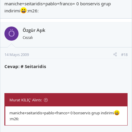
maniche+seitaridis+pablo+franco= 0 bonservis grup
indirimi
:m26:
Özgür Aşık
Ö
Cezalı
14 Mayıs 2009
#18
Cevap: # Seitaridis
Murat KILIÇ' Alıntı:
maniche+seitaridis+pablo+franco= 0 bonservis grup indirimi
:m26: