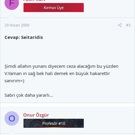
F
29 Nisan 2009
#3
Cevap: Seitaridis
Şimdi allahın yunanı diyecem ceza alacağım bu yüzden
V.Yaman ın sağ bek hali demek en büyük hakarettir
sanırım=)
Sabri çok daha yararlı...
Onur Özgür
O