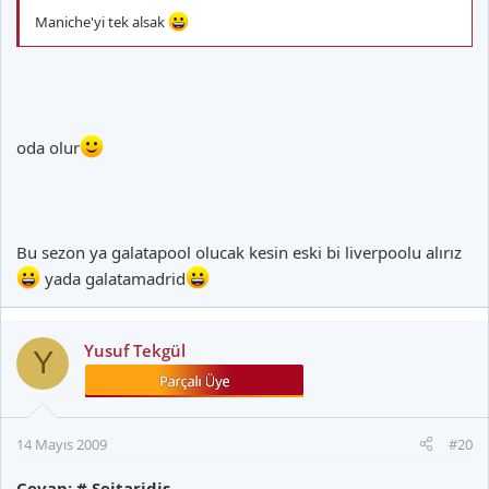
Maniche'yi tek alsak
oda olur
Bu sezon ya galatapool olucak kesin eski bi liverpoolu alırız
yada galatamadrid
Yusuf Tekgül
Y
14 Mayıs 2009
#20
Cevap: # Seitaridis