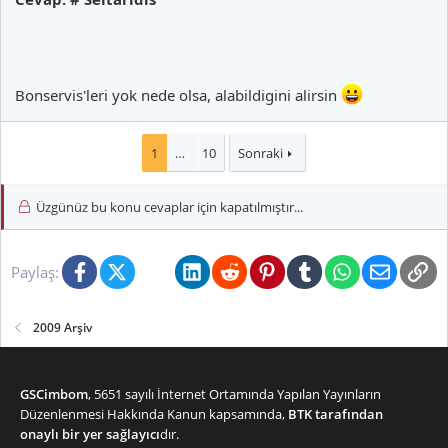
Bonservis'leri yok nede olsa, alabildigini alirsin
1
…
10
Sonraki
Üzgünüz bu konu cevaplar için kapatılmıştır...
Facebook
X (Twitter)
Bluesky
LinkedIn
Reddit
Pinterest
Tumblr
WhatsApp
E-posta
Li
Paylaş:
2009 Arşiv
GSCimbom
, 5651 sayılı İnternet Ortamında Yapılan Yayınların
Düzenlenmesi Hakkında Kanun kapsamında,
BTK tarafından
onaylı bir yer sağlayıcı
dır.