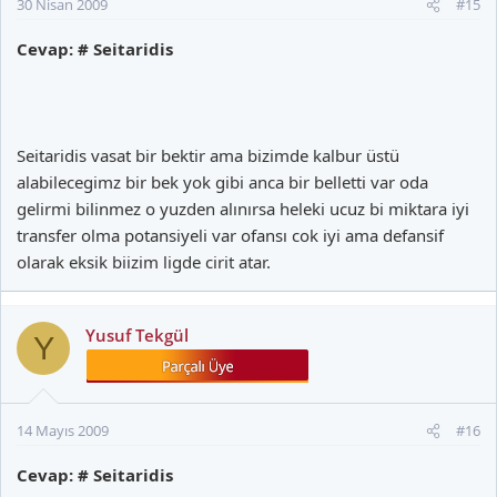
30 Nisan 2009
#15
Cevap: # Seitaridis
Seitaridis vasat bir bektir ama bizimde kalbur üstü
alabilecegimz bir bek yok gibi anca bir belletti var oda
gelirmi bilinmez o yuzden alınırsa heleki ucuz bi miktara iyi
transfer olma potansiyeli var ofansı cok iyi ama defansif
olarak eksik biizim ligde cirit atar.
Yusuf Tekgül
Y
14 Mayıs 2009
#16
Cevap: # Seitaridis