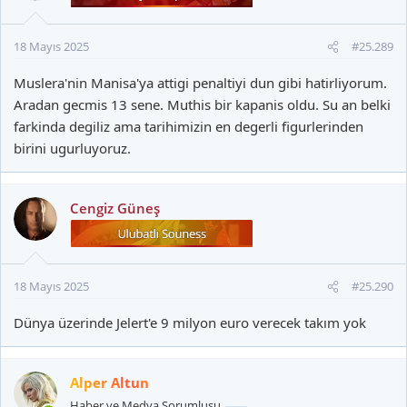
e
r
18 Mayıs 2025
#25.289
:
Muslera'nin Manisa'ya attigi penaltiyi dun gibi hatirliyorum.
Aradan gecmis 13 sene. Muthis bir kapanis oldu. Su an belki
farkinda degiliz ama tarihimizin en degerli figurlerinden
birini ugurluyoruz.
Cengiz Güneş
18 Mayıs 2025
#25.290
Dünya üzerinde Jelert'e 9 milyon euro verecek takım yok
Alper Altun
Haber ve Medya Sorumlusu