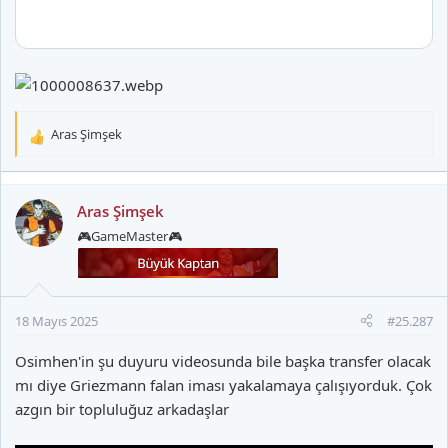
Aras Şimşek
T
e
p
k
Aras Şimşek
i
🎮GameMaster🎮
l
e
r
:
18 Mayıs 2025
#25.287
Osimhen'in şu duyuru videosunda bile başka transfer olacak
mı diye Griezmann falan iması yakalamaya çalışıyorduk. Çok
azgın bir topluluğuz arkadaşlar