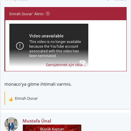
Emrah Duvar' Alıntı:
Genişletmek için tıkla ...
monaco'ya gitme ihtimali varmis.
Emrah Duvar
T
e
p
k
Mustafa Ünal
i
l