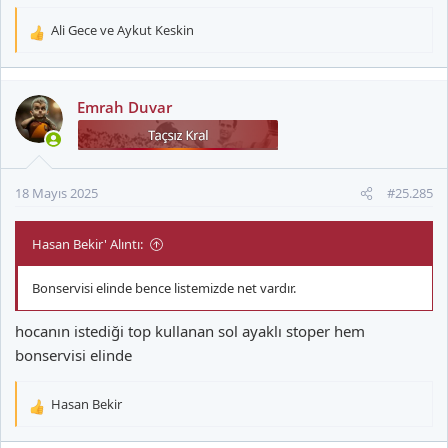
Ali Gece
ve
Aykut Keskin
T
e
p
k
Emrah Duvar
i
l
e
r
18 Mayıs 2025
#25.285
:
Hasan Bekir' Alıntı:
Bonservisi elinde bence listemizde net vardır.
hocanın istediği top kullanan sol ayaklı stoper hem
bonservisi elinde
Hasan Bekir
T
e