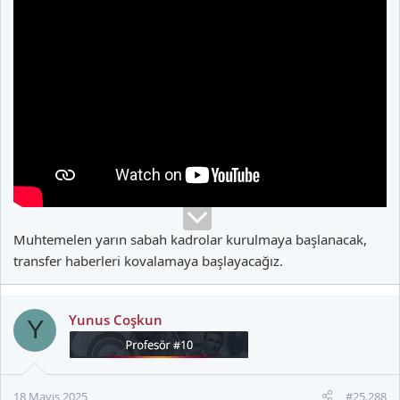
Muhtemelen yarın sabah kadrolar kurulmaya başlanacak,
transfer haberleri kovalamaya başlayacağız.
Yunus Coşkun
Y
18 Mayıs 2025
#25.288