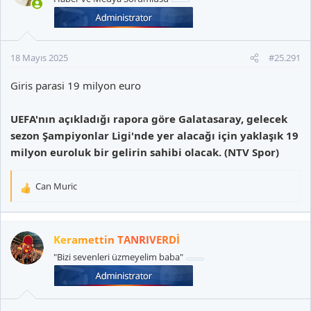
18 Mayıs 2025
#25.291
Giris parasi 19 milyon euro
UEFA'nın açıkladığı rapora göre Galatasaray, gelecek
sezon Şampiyonlar Ligi'nde yer alacağı için yaklaşık 19
milyon euroluk bir gelirin sahibi olacak. (NTV Spor)
Can Muric
T
e
p
k
Keramettin TANRIVERDİ
i
"Bizi sevenleri üzmeyelim baba"
l
e
r
: