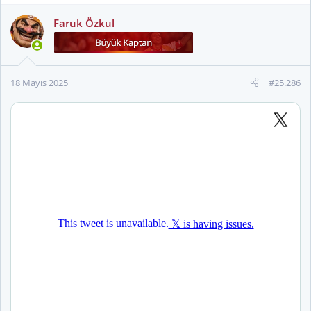
p
k
Faruk Özkul
i
l
e
r
18 Mayıs 2025
#25.286
: