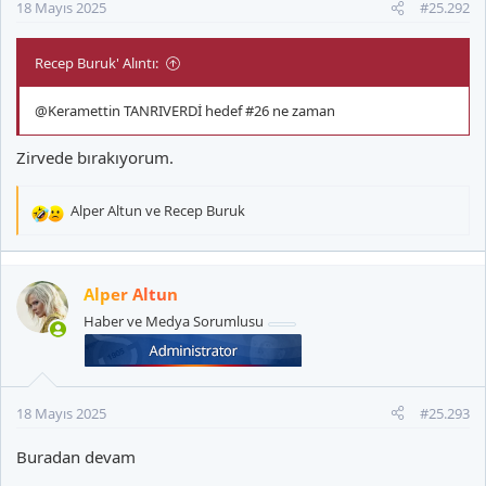
18 Mayıs 2025
#25.292
Recep Buruk' Alıntı:
@Keramettin TANRIVERDİ
hedef #26 ne zaman
Zirvede bırakıyorum.
Alper Altun
ve
Recep Buruk
T
e
p
k
Alper Altun
i
Haber ve Medya Sorumlusu
l
e
r
:
18 Mayıs 2025
#25.293
Buradan devam