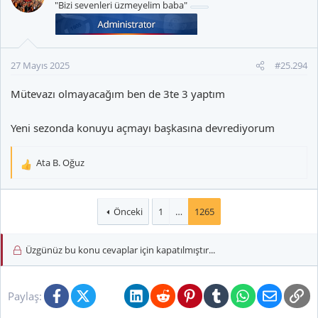
"Bizi sevenleri üzmeyelim baba"
27 Mayıs 2025
#25.294
Mütevazı olmayacağım ben de 3te 3 yaptım
Yeni sezonda konuyu açmayı başkasına devrediyorum
Ata B. Oğuz
T
e
p
k
Önceki
1
…
1265
i
l
Üzgünüz bu konu cevaplar için kapatılmıştır...
e
r
:
Facebook
X (Twitter)
Bluesky
LinkedIn
Reddit
Pinterest
Tumblr
WhatsApp
E-posta
Li
Paylaş: