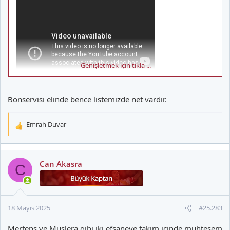
Genişletmek için tıkla ...
Bonservisi elinde bence listemizde net vardır.
Emrah Duvar
T
e
p
k
Can Akasra
C
i
l
e
r
18 Mayıs 2025
#25.283
:
Mertens ve Muslera gibi iki efsaneye takım içinde muhteşem