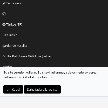
Tema seçici
Türkçe (TR)
Bize ulaşın
Şartlar ve kurallar
Gizlilik Politikası – Gizlilik ve Şartlar
Yardım
Bu site çerezler kullanır. Bu siteyi kullanmaya devam ederek çerez
kullanımımızı kabul etmiş olursunuz.
Ana sayfa
R
Kabul
Daha fazla bilgi edin…
S
S