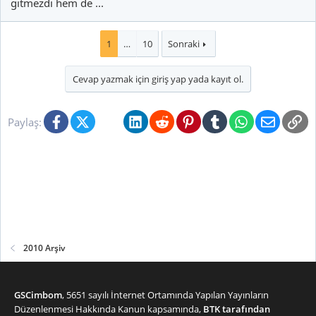
gitmezdi hem de ...
1
…
10
Sonraki
Cevap yazmak için giriş yap yada kayıt ol.
Facebook
X (Twitter)
Bluesky
LinkedIn
Reddit
Pinterest
Tumblr
WhatsApp
E-posta
Li
Paylaş:
2010 Arşiv
GSCimbom
, 5651 sayılı İnternet Ortamında Yapılan Yayınların
Düzenlenmesi Hakkında Kanun kapsamında,
BTK tarafından