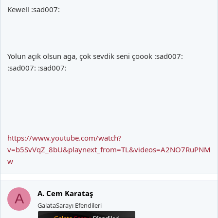
Kewell :sad007:
Yolun açık olsun aga, çok sevdik seni çoook :sad007:
:sad007: :sad007:
https://www.youtube.com/watch?
v=b5SvVqZ_8bU&playnext_from=TL&videos=A2NO7RuPNM
w
A. Cem Karataş
A
GalataSarayı Efendileri