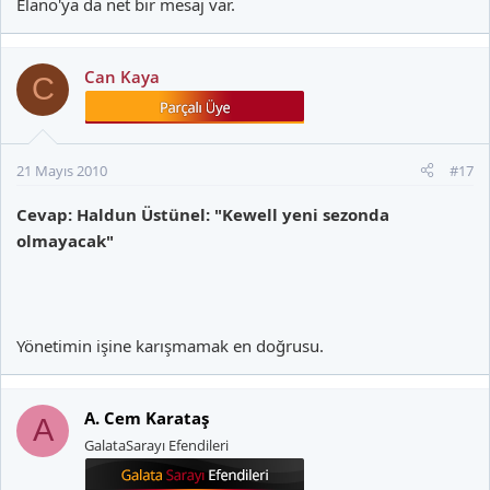
Elano'ya da net bir mesaj var.
Can Kaya
C
21 Mayıs 2010
#17
Cevap: Haldun Üstünel: "Kewell yeni sezonda
olmayacak"
Yönetimin işine karışmamak en doğrusu.
A. Cem Karataş
A
GalataSarayı Efendileri