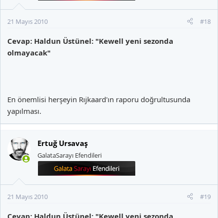
21 Mayıs 2010
#18
Cevap: Haldun Üstünel: "Kewell yeni sezonda
olmayacak"
En önemlisi herşeyin Rıjkaard'ın raporu doğrultusunda
yapılması.
Ertuğ Ursavaş
GalataSarayı Efendileri
21 Mayıs 2010
#19
Cevap: Haldun Üstünel: "Kewell yeni sezonda