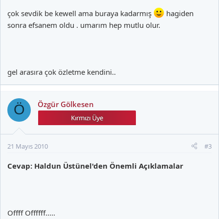
çok sevdik be kewell ama buraya kadarmış
hagiden
sonra efsanem oldu . umarım hep mutlu olur.
gel arasıra çok özletme kendini..
Özgür Gölkesen
Ö
21 Mayıs 2010
#3
Cevap: Haldun Üstünel'den Önemli Açıklamalar
Offff Offffff.....