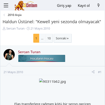
Giriş yap
Kayıt ol
2010 Arşiv
Haldun Üstünel: "Kewell yeni sezonda olmayacak"
K
B
Sercan Turan
21 Mayıs 2010
o
a
n
ş
1
…
10
Sonraki
u
l
y
a
Sercan Turan
u
n
B
g
a
ı
ş
ç
l
t
21 Mayıs 2010
#1
a
a
t
r
a
i
n
h
i
Flaş transferlere rağmen kötü bir sezon geçiren