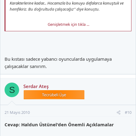
Karakterlerine kadar... Hocamızla bu konuyu defalarca konuştuk ve
hemfikiriz. Bu doğrultuda çalışacağız'' diye konuştu.
Genişletmek için tıkla ...
Budur. :yenieek: :tiphat:
Bu kıstası sadece yabancı oyuncularda uygulamaya
çalışacaklar sanırım.
Serdar Ateş
S
21 Mayıs 2010
#10
Cevap: Haldun Üstünel'den Önemli Açıklamalar