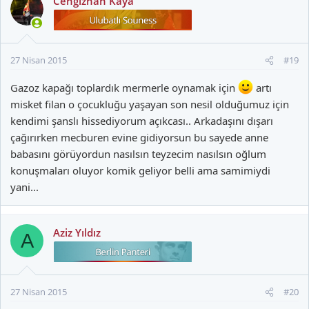
Cengizhan Kaya
27 Nisan 2015
#19
Gazoz kapağı toplardık mermerle oynamak için
artı
misket filan o çocukluğu yaşayan son nesil olduğumuz için
kendimi şanslı hissediyorum açıkcası.. Arkadaşını dışarı
çağırırken mecburen evine gidiyorsun bu sayede anne
babasını görüyordun nasılsın teyzecim nasılsın oğlum
konuşmaları oluyor komik geliyor belli ama samimiydi
yani...
Aziz Yıldız
A
27 Nisan 2015
#20