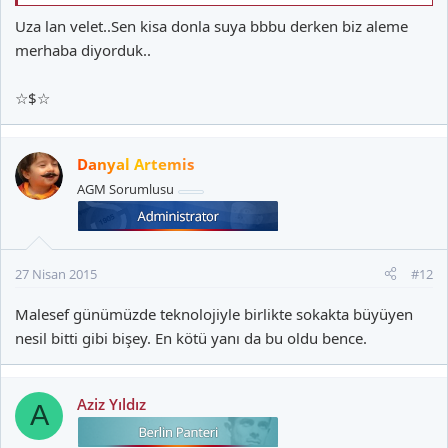
Uza lan velet..Sen kisa donla suya bbbu derken biz aleme
merhaba diyorduk..
☆$☆
Danyal Artemis
AGM Sorumlusu
27 Nisan 2015
#12
Malesef günümüzde teknolojiyle birlikte sokakta büyüyen
nesil bitti gibi bişey. En kötü yanı da bu oldu bence.
Aziz Yıldız
A