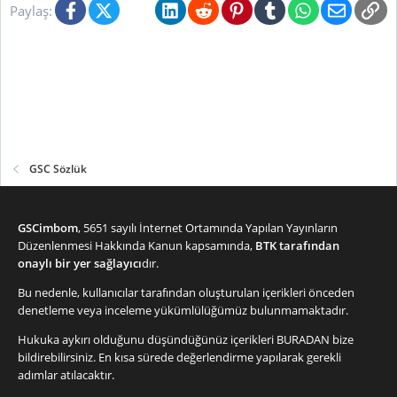
Facebook
X (Twitter)
Bluesky
LinkedIn
Reddit
Pinterest
Tumblr
WhatsApp
E-posta
Li
Paylaş:
GSC Sözlük
GSCimbom
, 5651 sayılı İnternet Ortamında Yapılan Yayınların
Düzenlenmesi Hakkında Kanun kapsamında,
BTK tarafından
onaylı bir yer sağlayıcı
dır.
Bu nedenle, kullanıcılar tarafından oluşturulan içerikleri önceden
denetleme veya inceleme yükümlülüğümüz bulunmamaktadır.
Hukuka aykırı olduğunu düşündüğünüz içerikleri
BURADAN
bize
bildirebilirsiniz. En kısa sürede değerlendirme yapılarak gerekli
adımlar atılacaktır.