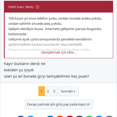
Fatih Hacı' Alıntı:
100 küsür yil önce telefon yodu, ondan öncede araba yokdu,
ondan tahhhh öncede ateş yokdu.
Gelişim deniliyor buna . Internete gelişimin parcası bugünkü
bölümüzde.
Gelişime ayak uyduramayanlarda genelikle kendilerini
geliştirmekten korkan inssnlardır veya tembelik.
Devamlı ama eskiden şu bu daha iyidi be diyen kişiler.
Genişletmek için tıkla ...
Yorum sadece. Kimse üstüne alınmasın
hayır bunların derdi ne
eskiden şu iyiydi
ulan şu an burada gs'yi tartışabilmen kaç puan?
1
2
3
Sonraki
Cevap yazmak için giriş yap yada kayıt ol.