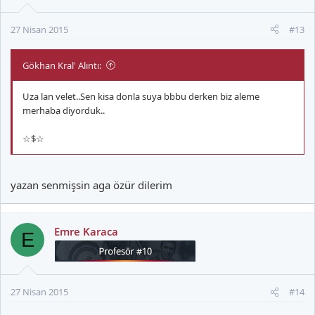
27 Nisan 2015
#13
Gökhan Kral' Alıntı:
Uza lan velet..Sen kisa donla suya bbbu derken biz aleme
merhaba diyorduk..
☆$☆
yazan senmişsin aga özür dilerim
Emre Karaca
E
27 Nisan 2015
#14