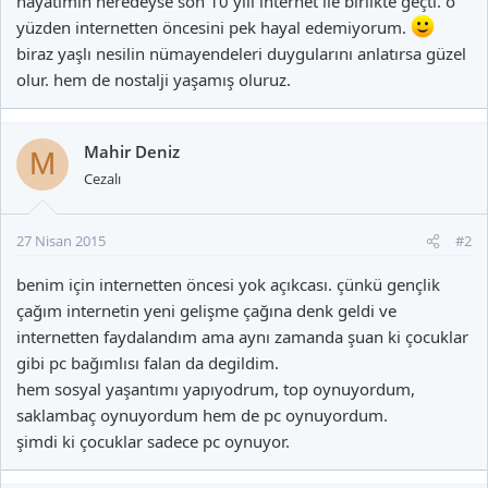
hayatımın neredeyse son 10 yılı internet ile birlikte geçti. o
yüzden internetten öncesini pek hayal edemiyorum.
biraz yaşlı nesilin nümayendeleri duygularını anlatırsa güzel
olur. hem de nostalji yaşamış oluruz.
Mahir Deniz
M
Cezalı
27 Nisan 2015
#2
benim için internetten öncesi yok açıkcası. çünkü gençlik
çağım internetin yeni gelişme çağına denk geldi ve
internetten faydalandım ama aynı zamanda şuan ki çocuklar
gibi pc bağımlısı falan da degildim.
hem sosyal yaşantımı yapıyodrum, top oynuyordum,
saklambaç oynuyordum hem de pc oynuyordum.
şimdi ki çocuklar sadece pc oynuyor.