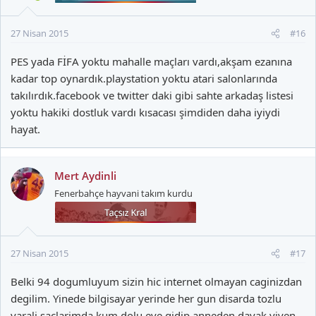
27 Nisan 2015
#16
PES yada FİFA yoktu mahalle maçları vardı,akşam ezanına
kadar top oynardık.playstation yoktu atari salonlarında
takılırdık.facebook ve twitter daki gibi sahte arkadaş listesi
yoktu hakiki dostluk vardı kısacası şimdiden daha iyiydi
hayat.
Mert Aydinli
Fenerbahçe hayvani takım kurdu
27 Nisan 2015
#17
Belki 94 dogumluyum sizin hic internet olmayan caginizdan
degilim. Yinede bilgisayar yerinde her gun disarda tozlu
yarali saclarimda kum dolu eve gidip anneden dayak yiyen