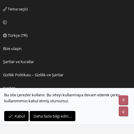
Tema seçici
Türkçe (TR)
Bize ulaşın
Şartlar ve kurallar
Gizlilik Politikası – Gizlilik ve Şartlar
Yardım
Bu site çerezler kullanır. Bu siteyi kullanmaya devam ederek çerez
Üst
kullanımımızı kabul etmiş olursunuz.
Ana sayfa
Alt
R
Kabul
Daha fazla bilgi edin…
S
S