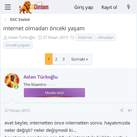
Giriş yap
Kayıt ol
GSC Sözlük
internet olmadan önceki yaşam
K
B
E
Aslan Türkoğlu
27 Nisan 2015
internet
olmadan
o
a
t
önceki yaşam
n
ş
i
u
l
k
1
2
3
Sonraki
y
a
e
u
n
t
B
g
l
Aslan Türkoğlu
a
ı
e
The Maestro
ş
ç
r
l
t
a
a
t
r
a
i
27 Nisan 2015
#1
n
h
evet beyler, internetten önce internetten sonra. hayatımızda
i
neler değişti? neler değişmedi ki...