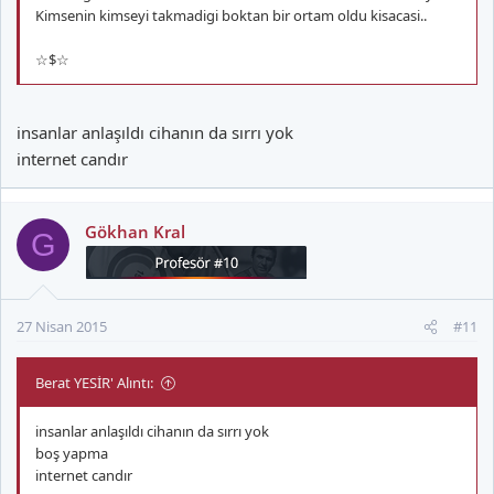
Kimsenin kimseyi takmadigi boktan bir ortam oldu kisacasi..
☆$☆
insanlar anlaşıldı cihanın da sırrı yok
internet candır
Gökhan Kral
G
27 Nisan 2015
#11
Berat YESİR' Alıntı:
insanlar anlaşıldı cihanın da sırrı yok
boş yapma
internet candır