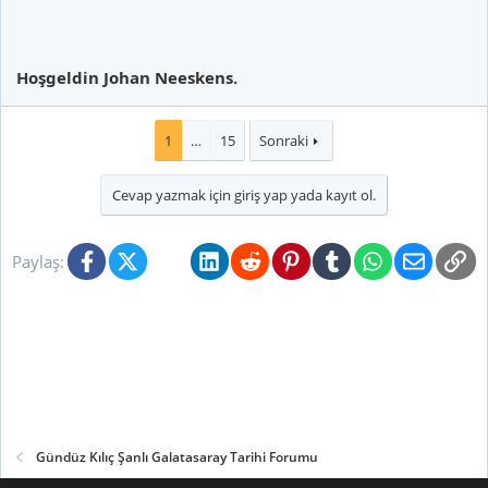
Hoşgeldin Johan Neeskens.
1
…
15
Sonraki
Cevap yazmak için giriş yap yada kayıt ol.
Facebook
X (Twitter)
Bluesky
LinkedIn
Reddit
Pinterest
Tumblr
WhatsApp
E-posta
Li
Paylaş:
Gündüz Kılıç Şanlı Galatasaray Tarihi Forumu