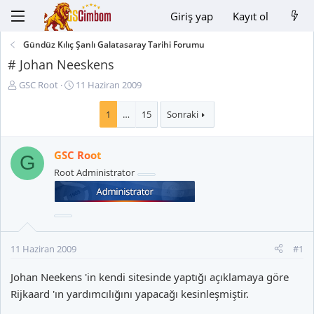
Giriş yap
Kayıt ol
Gündüz Kılıç Şanlı Galatasaray Tarihi Forumu
# Johan Neeskens
K
B
GSC Root
11 Haziran 2009
o
a
n
ş
1
…
15
Sonraki
u
l
y
a
GSC Root
u
n
G
B
g
Root Administrator
a
ı
ş
ç
l
t
a
a
t
r
11 Haziran 2009
#1
a
i
n
h
Johan Neekens 'in kendi sitesinde yaptığı açıklamaya göre
i
Rijkaard 'ın yardımcılığını yapacağı kesinleşmiştir.