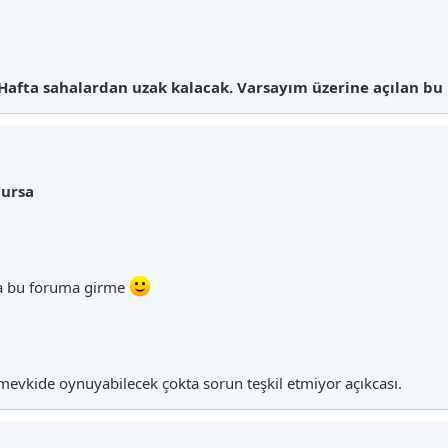
3 Hafta sahalardan uzak kalacak. Varsayım üzerine açılan b
lursa
sa bu foruma girme
evkide oynuyabilecek çokta sorun teşkil etmiyor açıkcası.