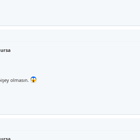
lursa
bişey olmasın.
lursa