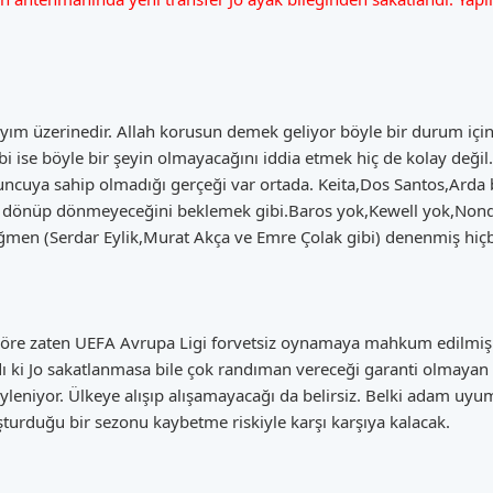
sayım üzerinedir. Allah korusun demek geliyor böyle bir durum iç
bi ise böyle bir şeyin olmayacağını iddia etmek hiç de kolay değil
yuncuya sahip olmadığı gerçeği var ortada. Keita,Dos Santos,Arda
 dönüp dönmeyeceğini beklemek gibi.Baros yok,Kewell yok,Nonda 
men (Serdar Eylik,Murat Akça ve Emre Çolak gibi) denenmiş hiçb
öre zaten UEFA Avrupa Ligi forvetsiz oynamaya mahkum edilmiş g
ı ki Jo sakatlanmasa bile çok randıman vereceği garanti olmayan 
söyleniyor. Ülkeye alışıp alışamayacağı da belirsiz. Belki adam 
turduğu bir sezonu kaybetme riskiyle karşı karşıya kalacak.