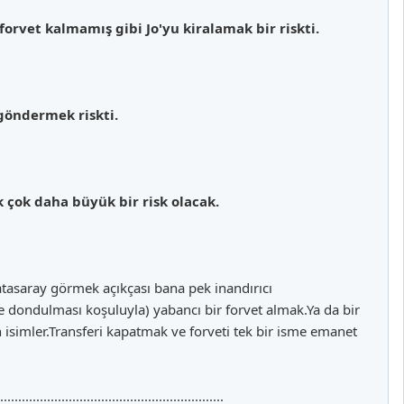
rvet kalmamış gibi Jo'yu kiralamak bir riskti.
göndermek riskti.
k çok daha büyük bir risk olacak.
atasaray görmek açıkçası bana pek inandırıcı
e dondulması koşuluyla) yabancı bir forvet almak.Ya da bir
isimler.Transferi kapatmak ve forveti tek bir isme emanet
..............................................................