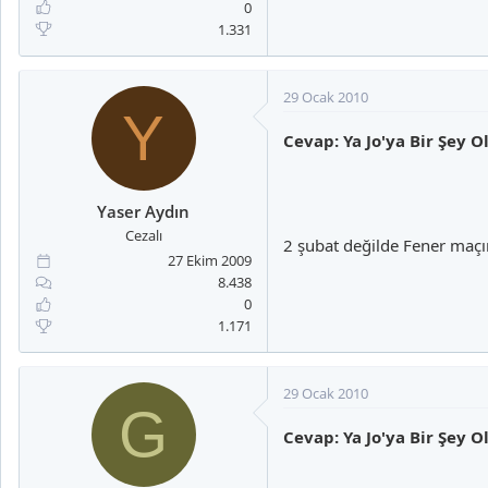
0
1.331
29 Ocak 2010
Y
Cevap: Ya Jo'ya Bir Şey O
Yaser Aydın
Cezalı
2 şubat değilde Fener maçı
27 Ekim 2009
8.438
0
1.171
29 Ocak 2010
G
Cevap: Ya Jo'ya Bir Şey O