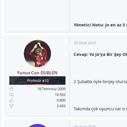
Yönetici Notu: Jo en az 
29 Ocak 2010
Cevap: Ya Jo'ya Bir Şey O
Yunus Can DUBLEN
2 Şubatta öyle birşey olur
18 Temmuz 2009
16.562
6.800
2.493
Takımda çok oyuncu var o m
29 Ocak 2010