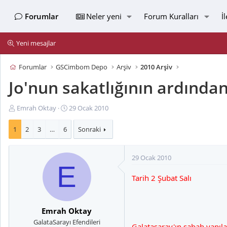
Forumlar
Neler yeni
Forum Kuralları
İ
Yeni mesajlar
Forumlar
GSCimbom Depo
Arşiv
2010 Arşiv
Jo'nun sakatlığının ardından
K
B
Emrah Oktay
29 Ocak 2010
o
a
n
ş
1
2
3
…
6
Sonraki
u
l
y
a
29 Ocak 2010
u
n
E
B
g
Tarih 2 Şubat Salı
a
ı
ş
ç
l
t
a
a
Emrah Oktay
t
r
GalataSarayı Efendileri
Galatasaray'ın sabah yapıla