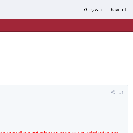
Giriş yap
Kayıt ol
#1
an kontrollerin ardından Jo'nun en az 3 ay sahalardan ayrı