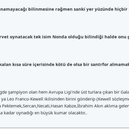
namayacağı bilinmesine rağmen sanki yer yüzünde hiçbir fo
rvet oynatacak tek isim Nonda olduğu bilindiği halde onu 
kalan kısa süre içerisinde kötü de olsa bir santrfor almama
igde şampiyon olan hem Avrupa Ligi'nde üst turlara çıkan bir Gal
ya Leo Franco-Kewell ikilisinden birini gönderip (Kewell sözleşm
a Pektemek,Sercan,Necati,Hasan Kabze,İbrahim Akın aklıma gelen 
 kadar oynadığı en büyük kumar olacaktır..
................................................................................................................