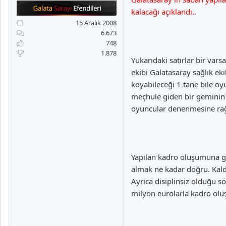
a
i
kalacağı açıklandı..
n
h
i
15 Aralık 2008
6.673
748
1.878
Yukarıdaki satırlar bir var
ekibi Galatasaray sağlık eki
koyabileceği 1 tane bile o
meçhule giden bir geminin
oyuncular denenmesine rağ
Yapılan kadro oluşumuna g
almak ne kadar doğru. Kald
Ayrıca disiplinsiz olduğu 
milyon eurolarla kadro oluş