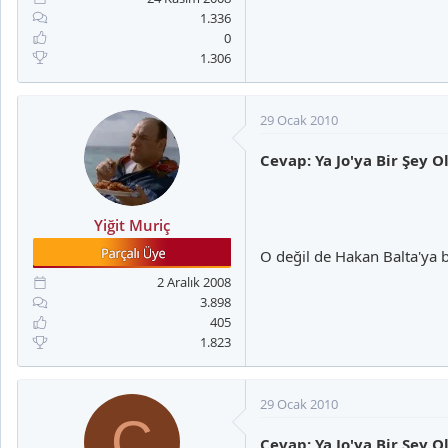
1.336
0
1.306
29 Ocak 2010
Cevap: Ya Jo'ya Bir Şey O
Yiğit Muriç
O değil de Hakan Balta'ya 
2 Aralık 2008
3.898
405
1.823
29 Ocak 2010
C
Cevap: Ya Jo'ya Bir Şey O