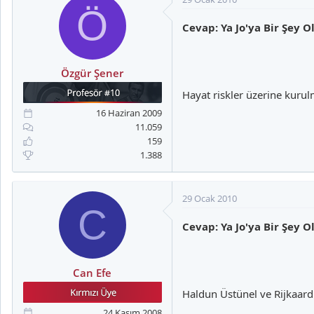
Ö
Cevap: Ya Jo'ya Bir Şey O
Özgür Şener
Hayat riskler üzerine kuru
16 Haziran 2009
11.059
159
1.388
29 Ocak 2010
C
Cevap: Ya Jo'ya Bir Şey O
Can Efe
Haldun Üstünel ve Rijkaard
24 Kasım 2008