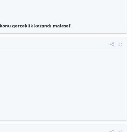
u konu gerçeklik kazandı malesef
.
#2
#3