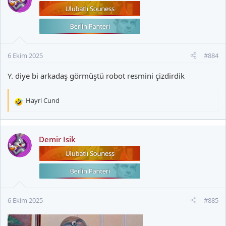
i
l
e
r
:
6 Ekim 2025
#884
Y. diye bi arkadaş görmüştü robot resmini çizdirdik
Hayri Cund
T
e
p
k
Demir Isik
i
l
e
r
:
6 Ekim 2025
#885