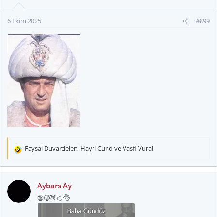
r
:
6 Ekim 2025
#899
Faysal Duvardelen
,
Hayri Cund
ve
Vasfi Vural
T
e
p
k
Aybars Ay
i
🔞🥵🍑👉👌
l
e