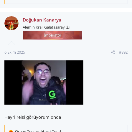
e
p
k
Doğukan Kanarya
i
Alemin Kralı Galatasaray 🦁
l
e
r
:
6 Ekim 2025
#892
Hayri reisi görüyorum onda
Orhan Terzi
ve
Hayri Cund