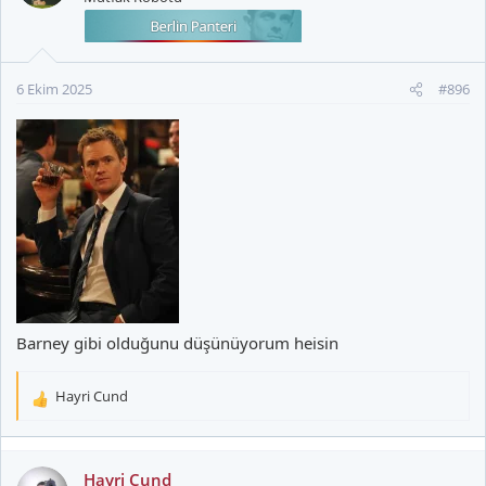
l
e
r
:
6 Ekim 2025
#896
Barney gibi olduğunu düşünüyorum heisin
Hayri Cund
T
e
p
k
Hayri Cund