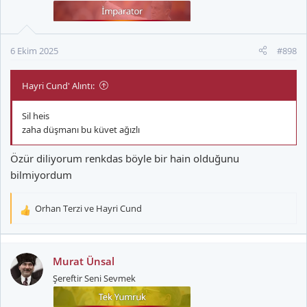
e
r
:
6 Ekim 2025
#898
Hayri Cund' Alıntı:
Sil heis
zaha düşmanı bu küvet ağızlı
Özür diliyorum renkdas böyle bir hain olduğunu
bilmiyordum
Orhan Terzi
ve
Hayri Cund
T
e
p
k
Murat Ünsal
i
Şereftir Seni Sevmek
l
e