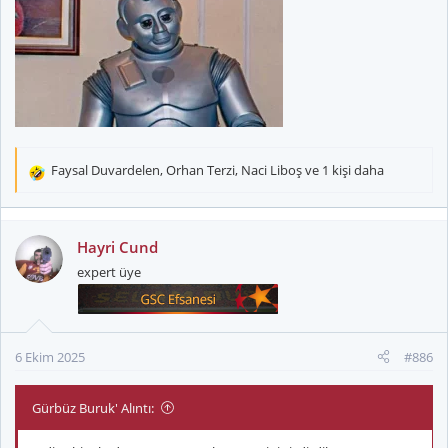
Faysal Duvardelen
,
Orhan Terzi
,
Naci Liboş
ve 1 kişi daha
T
e
p
k
Hayri Cund
i
expert üye
l
e
r
:
6 Ekim 2025
#886
Gürbüz Buruk' Alıntı: