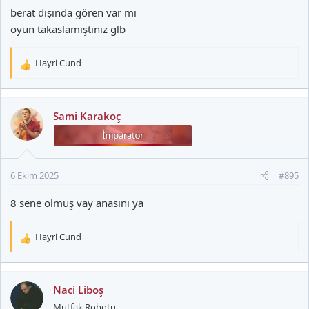
berat dışında gören var mı
oyun takaslamıştınız glb
Hayri Cund
T
e
p
k
Sami Karakoç
i
l
e
r
6 Ekim 2025
#895
:
8 sene olmuş vay anasını ya
Hayri Cund
T
e
p
k
Naci Liboş
i
Mutfak Robotu