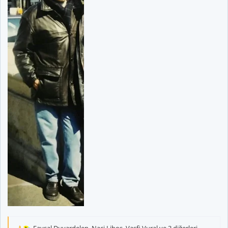
Faysal Duvardelen
,
Naci Liboş
,
Vasfi Vural
ve 3 diğerleri