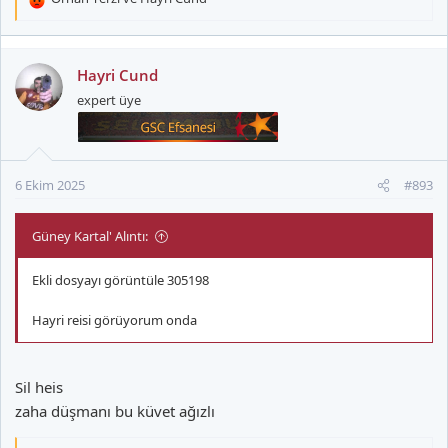
T
e
p
k
Hayri Cund
i
expert üye
l
e
r
:
6 Ekim 2025
#893
Güney Kartal' Alıntı:
Ekli dosyayı görüntüle 305198
Hayri reisi görüyorum onda
Sil heis
zaha düşmanı bu küvet ağızlı