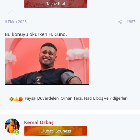
e
r
:
6 Ekim 2025
#887
Bu konuyu okurken H. Cund.
Faysal Duvardelen
,
Orhan Terzi
,
Naci Liboş
ve 7 diğerleri
T
e
p
k
Kemal Özbaş
i
l
e