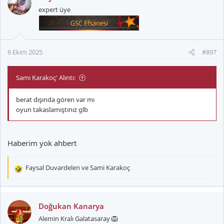
i
expert üye
l
e
r
:
6 Ekim 2025
#897
Sami Karakoç' Alıntı:
berat dışında gören var mı
oyun takaslamıştınız glb
Haberim yok ahbert
Faysal Duvardelen
ve
Sami Karakoç
T
e
p
k
Doğukan Kanarya
i
Alemin Kralı Galatasaray 🦁
l