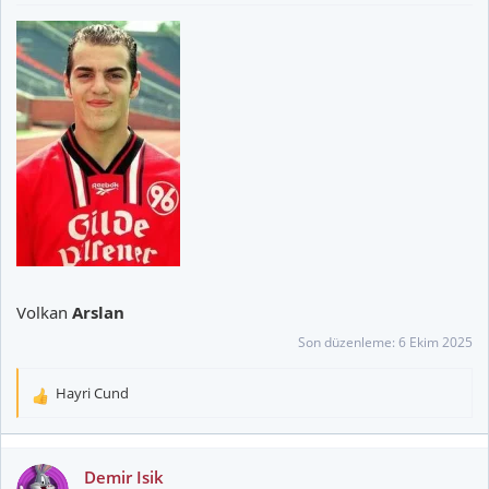
Volkan
Arslan
Son düzenleme:
6 Ekim 2025
Hayri Cund
T
e
p
k
Demir Isik