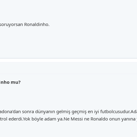
 soruyorsan Ronaldinho.
dinho mu?
ona'dan sonra dünyanın gelmiş geçmiş en iyi futbolcusudur.Adam 
kontrol ederdi.Yok böyle adam ya.Ne Messi ne Ronaldo onun yanına