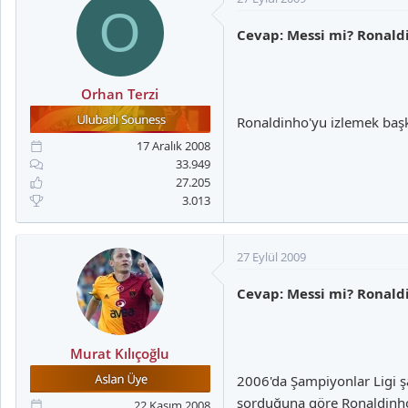
O
Cevap: Messi mi? Ronal
Orhan Terzi
Ronaldinho'yu izlemek başka
17 Aralık 2008
33.949
27.205
3.013
27 Eylül 2009
Cevap: Messi mi? Ronal
Murat Kılıçoğlu
2006'da Şampiyonlar Ligi 
sorduğuna göre Ronaldinh
22 Kasım 2008