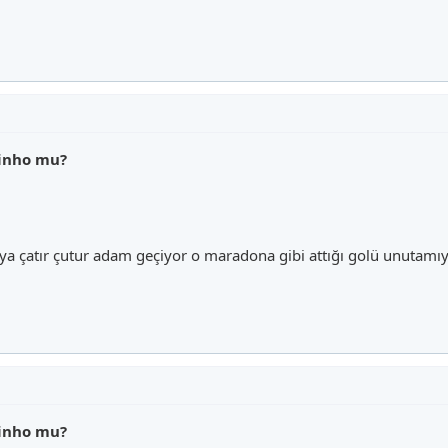
dinho mu?
u ya çatır çutur adam geçiyor o maradona gibi attığı golü unutam
dinho mu?