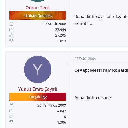
Orhan Terzi
Ronaldinho ayrı bir olay ab
sahiptir...
17 Aralık 2008
33.949
27.205
3.013
27 Eylül 2009
Y
Cevap: Messi mi? Ronal
Yunus Emre Çayırlı
Ronaldinho efsane.
26 Temmuz 2009
4.042
0
1.306