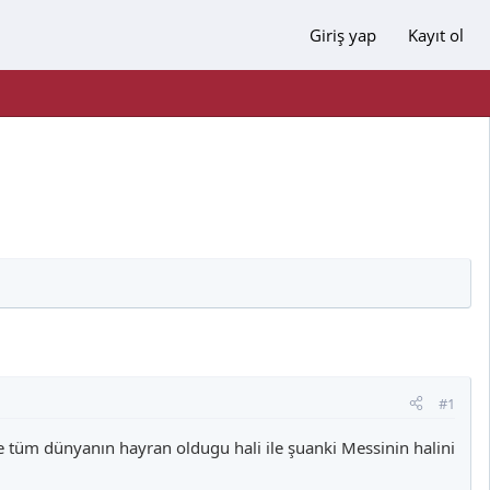
Giriş yap
Kayıt ol
#1
e tüm dünyanın hayran oldugu hali ile şuanki Messinin halini