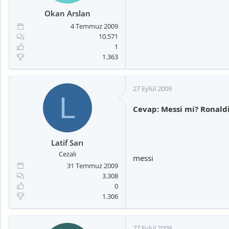
a
i
n
h
Okan Arslan
i
4 Temmuz 2009
10.571
1
1.363
27 Eylül 2009
L
Cevap: Messi mi? Ronal
Latif Sarı
Cezalı
messi
31 Temmuz 2009
3.308
0
1.306
27 Eylül 2009