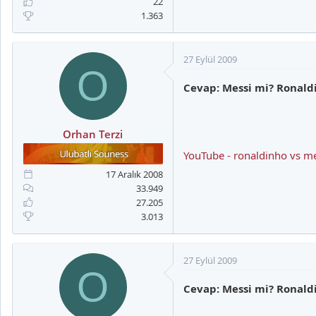
22
1.363
27 Eylül 2009
O
Cevap: Messi mi? Ronal
Orhan Terzi
YouTube - ronaldinho vs m
17 Aralık 2008
33.949
27.205
3.013
27 Eylül 2009
O
Cevap: Messi mi? Ronal