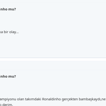
dinho mu?
 bir olay...
dinho mu?
şampiyonu olan takımdaki Ronaldinho gerçekten bambaşkaydı,ne R
o derim.