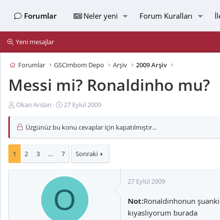
Forumlar
Neler yeni
Forum Kuralları
İ
Yeni mesajlar
Forumlar
GSCimbom Depo
Arşiv
2009 Arşiv
Messi mi? Ronaldinho mu?
K
B
Okan Arslan
27 Eylül 2009
o
a
n
ş
Üzgünüz bu konu cevaplar için kapatılmıştır...
u
l
y
a
u
n
1
2
3
…
7
Sonraki
B
g
a
ı
27 Eylül 2009
ş
ç
O
l
t
Not:
Ronaldinhonun şuanki h
a
a
kıyaslıyorum burada
t
r