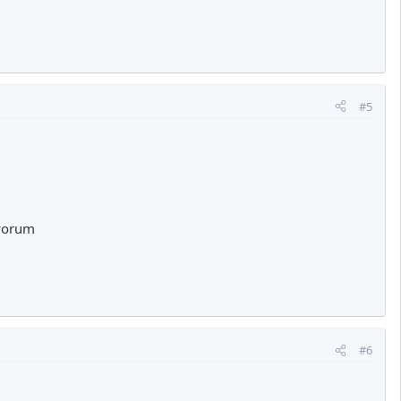
#5
ıyorum
#6