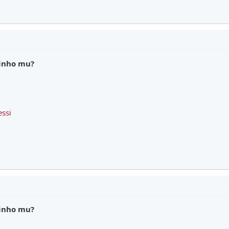
dinho mu?
essi
dinho mu?