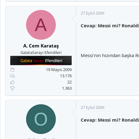
27 Eylül 2009
A
Cevap: Messi mi? Ronal
A. Cem Karataş
GalataSarayı Efendileri
Messi'nin hızından başka Ro
19 Mayıs 2009
13.176
22
1.363
27 Eylül 2009
O
Cevap: Messi mi? Ronal