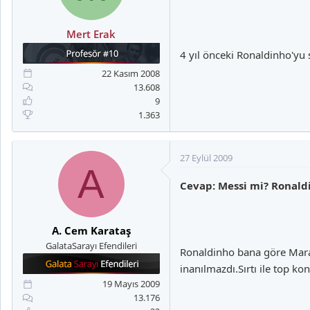
Mert Erak
4 yıl önceki Ronaldinho'yu
22 Kasım 2008
13.608
9
1.363
27 Eylül 2009
A
Cevap: Messi mi? Ronal
A. Cem Karataş
GalataSarayı Efendileri
Ronaldinho bana göre Marad
inanılmazdı.Sırtı ile top 
19 Mayıs 2009
13.176