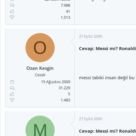
7.988
41
1.513
27 Eylül 2009
O
Cevap: Messi mi? Ronal
Ozan Kesgin
Cezalı
messi tabiki insan değil b
15 Ağustos 2009
31.229
5
1.483
27 Eylül 2009
M
Cevap: Messi mi? Ronal