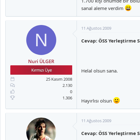
1.700 kişi önümde bir bölü
sanal aleme verdim
11 Ağustos 2009
N
Cevap: ÖSS Yerleştirme S
Nuri ÜLGER
Helal olsun sana.
25 Kasım 2008
2.130
0
1.306
Hayırlısı olsun
11 Ağustos 2009
Cevap: ÖSS Yerleştirme S