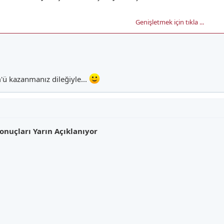
Genişletmek için tıkla ...
arımağan, ÖSS Yerleştirme sonuçlarının yarın açıklanacağını bildirdi.
nü açıklanması bekleniyordu. Ancak bu açıklamayla birlikte sonuçların 2 gün
'ü kazanmanız dileğiyle...
onuçları Yarın Açıklanıyor