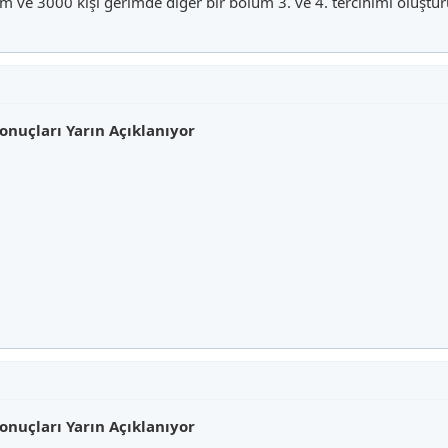
m ve 3000 kişi gerimde diğer bir bölüm 3. ve 4. tercihimi oluştur
onuçları Yarın Açıklanıyor
onuçları Yarın Açıklanıyor