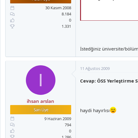
a
i
n
h
30 Kasım 2008
i
8.184
0
ÖSYM Başkanı Prof. Dr. Ünal Y
1.331
Daha önce sonuçların cuma gü
İstedğiniz üniversite/bölüm
11 Ağustos 2009
Kaynak: Haber3.com
I
Cevap: ÖSS Yerleştirme S
ihsan arslan
haydi hayırlısı
9 Haziran 2009
794
0
1.286