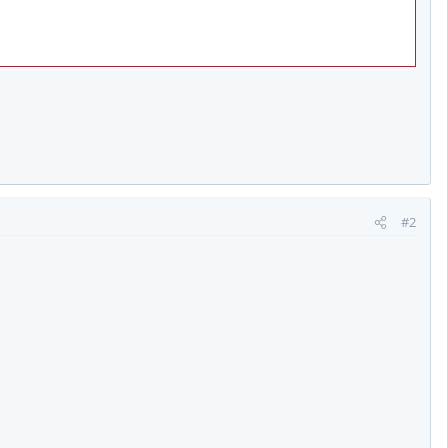
 erken yani yarın (çarşamba) açıklacağı kesinleşmiş oldu..
#2