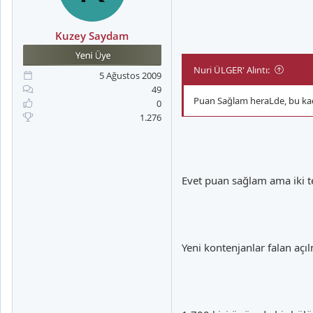
Kuzey Saydam
Nuri ÜLGER' Alıntı:
5 Ağustos 2009
49
Puan Sağlam heraLde, bu ka
0
1.276
Evet puan sağlam ama iki t
Yeni kontenjanlar falan açıl