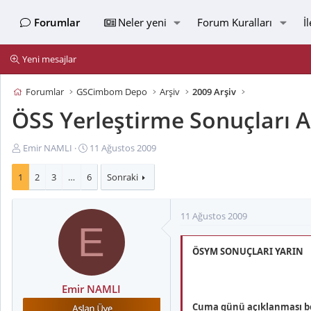
Forumlar
Neler yeni
Forum Kuralları
İ
Yeni mesajlar
Forumlar
GSCimbom Depo
Arşiv
2009 Arşiv
ÖSS Yerleştirme Sonuçları Aç
K
B
Emir NAMLI
11 Ağustos 2009
o
a
n
ş
1
2
3
…
6
Sonraki
u
l
y
a
11 Ağustos 2009
u
n
E
B
g
a
ı
ÖSYM SONUÇLARI YARIN
ş
ç
l
t
a
a
Emir NAMLI
t
r
Cuma günü açıklanması bek