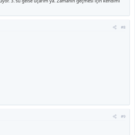
uyor. 3.'sü gelse uçarım ya. Zamanın geçmesi için kendimi
#8
#9