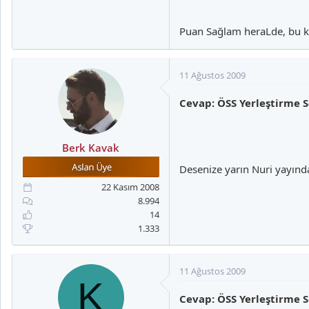
Puan Sağlam heraLde, bu k
11 Ağustos 2009
Cevap: ÖSS Yerleştirme S
Berk Kavak
Desenize yarın Nuri yayın
22 Kasım 2008
8.994
14
1.333
11 Ağustos 2009
K
Cevap: ÖSS Yerleştirme S