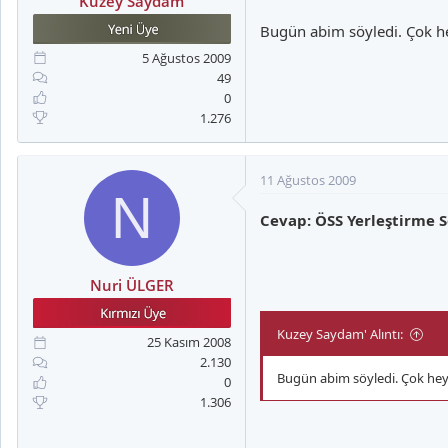
Kuzey Saydam
Bugün abim söyledi. Çok h
5 Ağustos 2009
49
0
1.276
11 Ağustos 2009
N
Cevap: ÖSS Yerleştirme S
Nuri ÜLGER
Kuzey Saydam' Alıntı:
25 Kasım 2008
2.130
Bugün abim söyledi. Çok hey
0
1.306