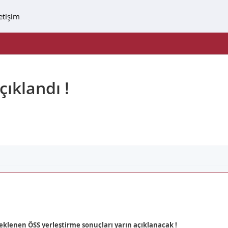
letişim
ıklandı !
lenen ÖSS yerleştirme sonuçları yarın açıklanacak !