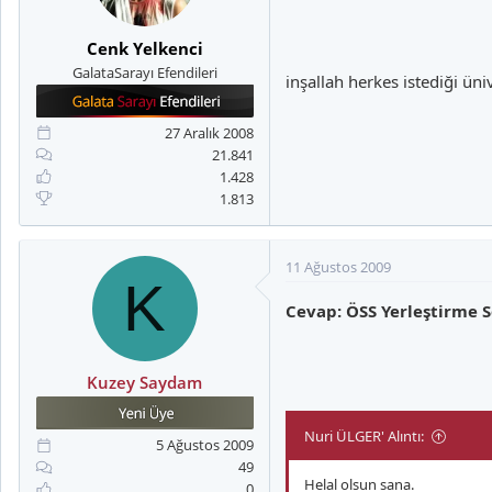
Cenk Yelkenci
GalataSarayı Efendileri
inşallah herkes istediği ün
27 Aralık 2008
21.841
1.428
1.813
11 Ağustos 2009
K
Cevap: ÖSS Yerleştirme S
Kuzey Saydam
Nuri ÜLGER' Alıntı:
5 Ağustos 2009
49
Helal olsun sana.
0