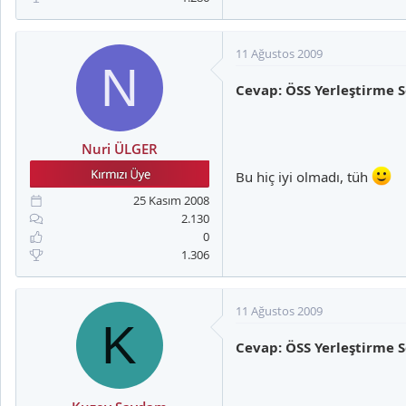
11 Ağustos 2009
N
Cevap: ÖSS Yerleştirme S
Nuri ÜLGER
Bu hiç iyi olmadı, tüh
25 Kasım 2008
2.130
0
1.306
11 Ağustos 2009
K
Cevap: ÖSS Yerleştirme S