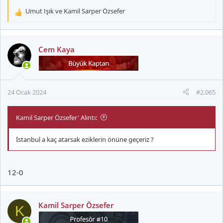
Umut Işık
ve
Kamil Sarper Özsefer
T
e
p
k
Cem Kaya
i
l
e
r
24 Ocak 2024
#2.065
:
Kamil Sarper Özsefer' Alıntı:
İstanbul a kaç atarsak eziklerin önüne geçeriz ?
12-0
Kamil Sarper Özsefer
K