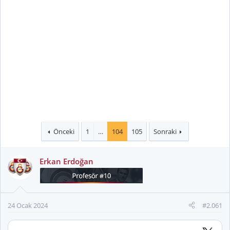
Önceki
1
…
104
105
Sonraki
Erkan Erdoğan
24 Ocak 2024
#2.061