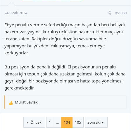
e
r
24 Ocak 2024
#2.080
:
Fbye penaltı verme seferberliği maçın başından beri belliydi
hakem-var-yayıncı kuruluş üçlüsüne bakınca. Her maç aynı
terane zaten. Rakipler doğru düzgün savunma bile
yapamıyor bu yüzden. Yaklaşmaya, temas etmeye
korkuyorlar.
Bu pozisyon da penaltı değildi. El pozisyonunun penaltı
olması için topun çok daha uzaktan gelmesi, kolun çok daha
gayri-doğal bir pozisyonda olması ve hatta topa yönelmesi
gerekmektedir
Murat Saylak
T
e
p
k
Önceki
1
…
104
105
Sonraki
i