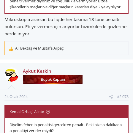
penaltı vermez diyoruz ve çoğunlukla vermiyorlar. Bizde
şikeceilerin maçları ve diğer maçların kararları diye 2 ye ayrılıyor.
Mikroskopla ararsan bu ligde her takıma 13 tane penaltı
bulursun. Fb ye vermek için arıyorlar bizimkilerde gözlerine
perde iniyor
Ali Bektaş
ve
Mustafa Arpaç
T
e
p
k
Aykut Keskin
i
l
e
r
24 Ocak 2024
#2.073
:
Kemal Özbaş' Alıntı:
Diyelim febenin penaltisi gercekten penalti. Peki bize o dakikada
o penaltiyi verirler miydi?