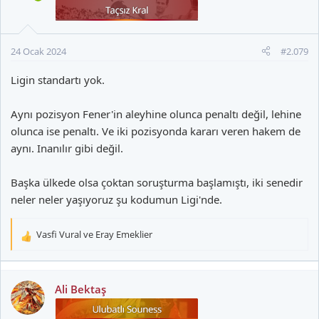
e
r
:
24 Ocak 2024
#2.079
Ligin standartı yok.
Aynı pozisyon Fener'in aleyhine olunca penaltı değil, lehine
olunca ise penaltı. Ve iki pozisyonda kararı veren hakem de
aynı. Inanılır gibi değil.
Başka ülkede olsa çoktan soruşturma başlamıştı, iki senedir
neler neler yaşıyoruz şu kodumun Ligi'nde.
Vasfi Vural
ve
Eray Emeklier
T
e
p
k
Ali Bektaş
i
l