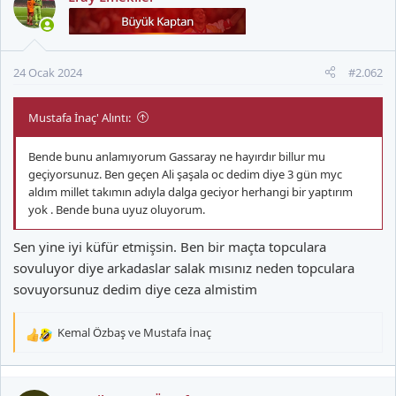
i
l
e
r
24 Ocak 2024
#2.062
:
Mustafa İnaç' Alıntı:
Bende bunu anlamıyorum Gassaray ne hayırdır billur mu
geçiyorsunuz. Ben geçen Ali şaşala oc dedim diye 3 gün myc
aldım millet takımın adıyla dalga geciyor herhangi bir yaptırım
yok . Bende buna uyuz oluyorum.
Sen yine iyi küfür etmişsin. Ben bir maçta topculara
sovuluyor diye arkadaslar salak mısınız neden topculara
sovuyorsunuz dedim diye ceza almistim
Kemal Özbaş
ve
Mustafa İnaç
T
e
p
k