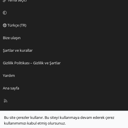
Tema seçici
Türkçe (TR)
Bize ulaşın
Şartlar ve kurallar
Gizlilik Politikası – Gizlilik ve Şartlar
Yardım
Ana sayfa
R
S
S
Bu site çerezler kullanır. Bu siteyi kullanmaya devam ederek çerez
kullanımımızı kabul etmiş olursunuz.