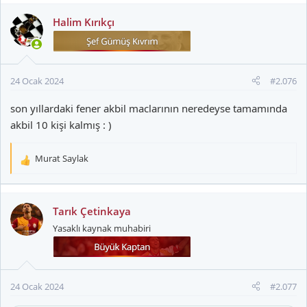
p
k
Halim Kırıkçı
i
l
e
r
24 Ocak 2024
#2.076
:
son yıllardaki fener akbil maclarının neredeyse tamamında
akbil 10 kişi kalmış : )
Murat Saylak
T
e
p
k
Tarık Çetinkaya
i
Yasaklı kaynak muhabiri
l
e
r
:
24 Ocak 2024
#2.077