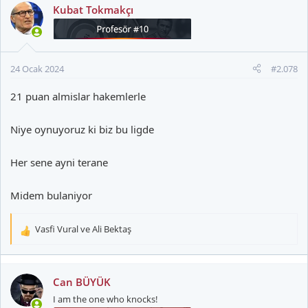
k
Kubat Tokmakçı
i
l
e
r
24 Ocak 2024
#2.078
:
21 puan almislar hakemlerle
Niye oynuyoruz ki biz bu ligde
Her sene ayni terane
Midem bulaniyor
Vasfi Vural
ve
Ali Bektaş
T
e
p
k
Can BÜYÜK
i
I am the one who knocks!
l