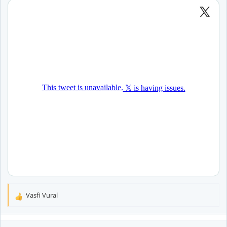
Vasfi Vural
T
e
p