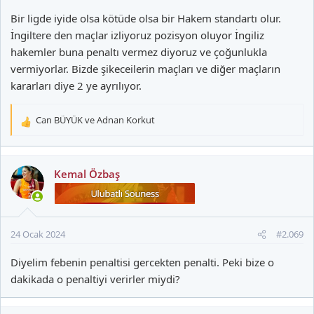
Bir ligde iyide olsa kötüde olsa bir Hakem standartı olur.
İngiltere den maçlar izliyoruz pozisyon oluyor İngiliz
hakemler buna penaltı vermez diyoruz ve çoğunlukla
vermiyorlar. Bizde şikeceilerin maçları ve diğer maçların
kararları diye 2 ye ayrılıyor.
Can BÜYÜK
ve
Adnan Korkut
T
e
p
k
Kemal Özbaş
i
l
e
r
24 Ocak 2024
#2.069
:
Diyelim febenin penaltisi gercekten penalti. Peki bize o
dakikada o penaltiyi verirler miydi?