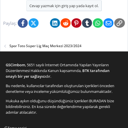
l
Cevap yazmak için giriş yap yada kayıt ol.
e
r
:
Facebook
X (Twitter)
Bluesky
LinkedIn
Reddit
Pinterest
Tumblr
WhatsApp
E-posta
Li
Paylaş:
Spor Toto Süper Lig Maç Merkezi 2023/2024
GSCimbom
, 5651 sayılı İnternet Ortamında Yapılan Yayınların
Düzenlenmesi Hakkında Kanun kapsamında,
BTK tarafından
onaylı bir yer sağlayıcı
dır.
Bu nedenle, kullanıcılar tarafından oluşturulan içerikleri önceden
denetleme veya inceleme yükümlülüğümüz bulunmamaktadır.
Hukuka aykırı olduğunu düşündüğünüz içerikleri
BURADAN
bize
bildirebilirsiniz. En kısa sürede değerlendirme yapılarak gerekli
adımlar atılacaktır.