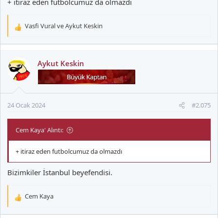
+ itiraz eden futbolcumuz da olmazdı
Vasfi Vural
ve
Aykut Keskin
T
e
p
k
Aykut Keskin
i
l
e
r
24 Ocak 2024
#2.075
:
Cem Kaya' Alıntı:
+ itiraz eden futbolcumuz da olmazdı
Bizimkiler İstanbul beyefendisi.
Cem Kaya
T
e