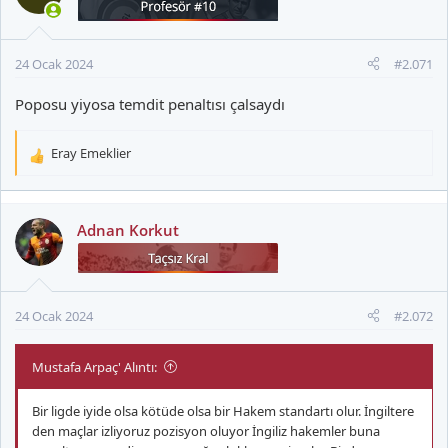
l
e
r
24 Ocak 2024
#2.071
:
Poposu yiyosa temdit penaltısı çalsaydı
Eray Emeklier
T
e
p
k
Adnan Korkut
i
l
e
r
24 Ocak 2024
#2.072
:
Mustafa Arpaç' Alıntı:
Bir ligde iyide olsa kötüde olsa bir Hakem standartı olur. İngiltere
den maçlar izliyoruz pozisyon oluyor İngiliz hakemler buna