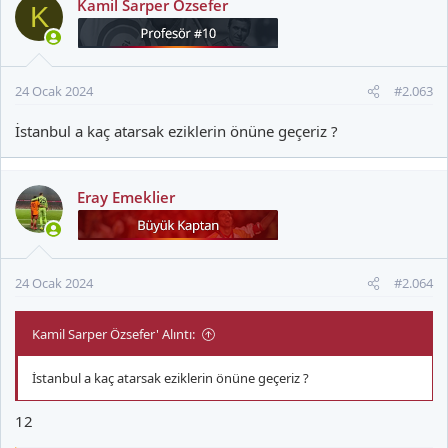
Kamil Sarper Özsefer
K
i
l
e
r
24 Ocak 2024
#2.063
:
İstanbul a kaç atarsak eziklerin önüne geçeriz ?
Eray Emeklier
24 Ocak 2024
#2.064
Kamil Sarper Özsefer' Alıntı:
İstanbul a kaç atarsak eziklerin önüne geçeriz ?
12