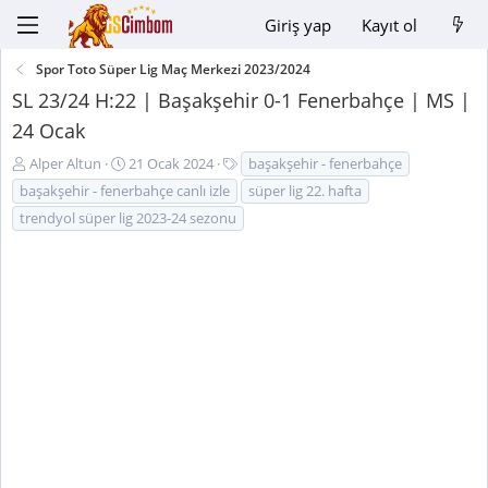
Giriş yap
Kayıt ol
Spor Toto Süper Lig Maç Merkezi 2023/2024
SL 23/24 H:22 | Başakşehir 0-1 Fenerbahçe | MS |
24 Ocak
K
B
E
Alper Altun
21 Ocak 2024
başakşehir - fenerbahçe
o
a
t
başakşehir - fenerbahçe canlı izle
süper lig 22. hafta
n
ş
i
trendyol süper lig 2023-24 sezonu
u
l
k
y
a
e
u
n
t
B
g
l
a
ı
e
ş
ç
r
l
t
a
a
t
r
a
i
n
h
i