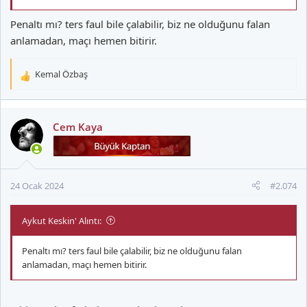
Penaltı mı? ters faul bile çalabilir, biz ne olduğunu falan
anlamadan, maçı hemen bitirir.
Kemal Özbaş
T
e
p
k
Cem Kaya
i
l
e
r
24 Ocak 2024
#2.074
:
Aykut Keskin' Alıntı:
Penaltı mı? ters faul bile çalabilir, biz ne olduğunu falan
anlamadan, maçı hemen bitirir.