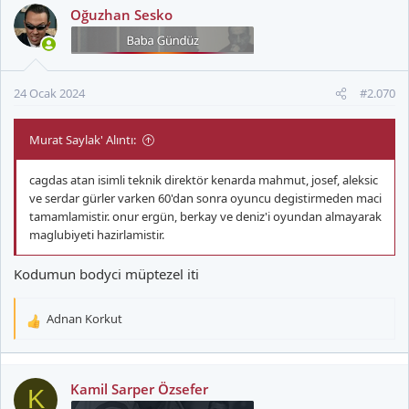
Oğuzhan Sesko
24 Ocak 2024
#2.070
Murat Saylak' Alıntı:
cagdas atan isimli teknik direktör kenarda mahmut, josef, aleksic
ve serdar gürler varken 60'dan sonra oyuncu degistirmeden maci
tamamlamistir. onur ergün, berkay ve deniz'i oyundan almayarak
maglubiyeti hazirlamistir.
Kodumun bodyci müptezel iti
Adnan Korkut
T
e
p
k
Kamil Sarper Özsefer
K
i