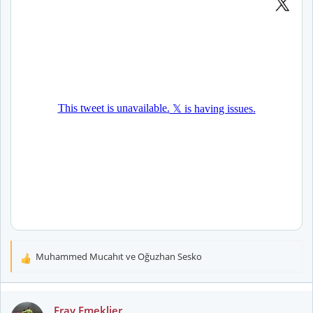
Muhammed Mucahıt
ve
Oğuzhan Sesko
T
e
p
k
Eray Emeklier