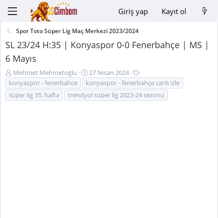
Giriş yap
Kayıt ol
Spor Toto Süper Lig Maç Merkezi 2023/2024
SL 23/24 H:35 | Konyaspor 0-0 Fenerbahçe | MS |
6 Mayıs
K
B
E
Mehmet Mehmetoglu
27 Nisan 2024
o
a
t
konyaspor - fenerbahce
konyaspor - fenerbahçe canlı izle
n
ş
i
süper lig 35. hafta
trendyol süper lig 2023-24 sezonu
u
l
k
y
a
e
u
n
t
B
g
l
a
ı
e
ş
ç
r
l
t
a
a
t
r
a
i
n
h
i