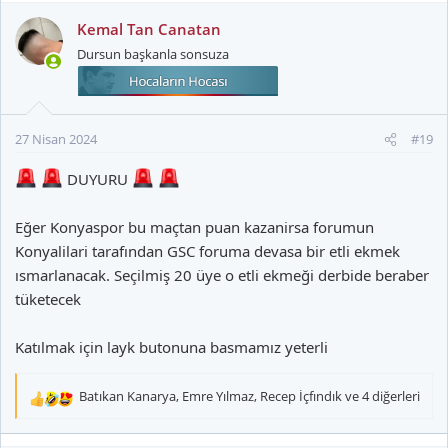
Kemal Tan Canatan
Dursun başkanla sonsuza
27 Nisan 2024
#19
DUYURU
Eğer Konyaspor bu maçtan puan kazanirsa forumun
Konyalilari tarafından GSC foruma devasa bir etli ekmek
ısmarlanacak. Seçilmiş 20 üye o etli ekmeği derbide beraber
tüketecek
Katılmak için layk butonuna basmamız yeterli
Batıkan Kanarya
,
Emre Yılmaz
,
Recep İçfındık
ve 4 diğerleri
T
e
p