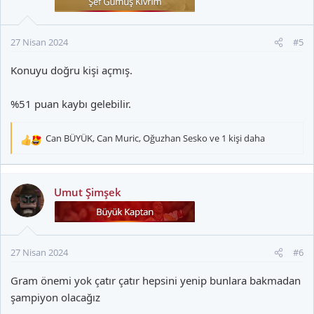
e
r
:
27 Nisan 2024
#5
Konuyu doğru kişi açmış.
%51 puan kaybı gelebilir.
Can BÜYÜK
,
Can Muric
,
Oğuzhan Sesko
ve 1 kişi daha
T
e
p
k
Umut Şimşek
i
l
e
r
27 Nisan 2024
#6
:
Gram önemi yok çatır çatır hepsini yenip bunlara bakmadan
şampiyon olacağız