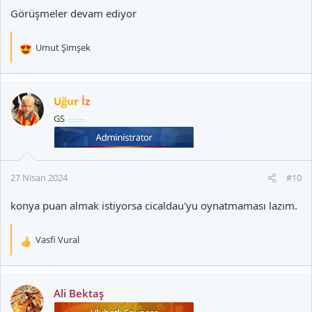
Görüşmeler devam ediyor
Umut Şimşek
T
e
p
k
Uğur İz
i
GS
l
e
r
:
27 Nisan 2024
#10
konya puan almak istiyorsa cicaldau'yu oynatmaması lazım.
Vasfi Vural
T
e
p
k
Ali Bektaş
i