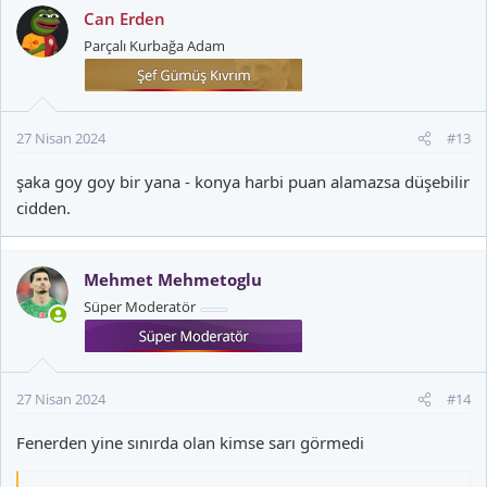
k
Can Erden
i
Parçalı Kurbağa Adam
l
e
r
:
27 Nisan 2024
#13
şaka goy goy bir yana - konya harbi puan alamazsa düşebilir
cidden.
Mehmet Mehmetoglu
Süper Moderatör
27 Nisan 2024
#14
Fenerden yine sınırda olan kimse sarı görmedi