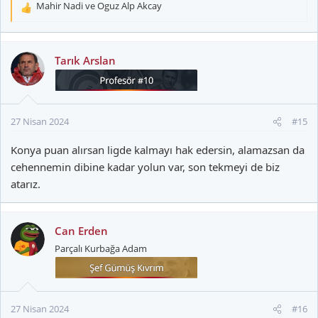
Mahir Nadi
ve
Oguz Alp Akcay
T
e
p
k
Tarık Arslan
i
l
e
r
27 Nisan 2024
#15
:
Konya puan alırsan ligde kalmayı hak edersin, alamazsan da
cehennemin dibine kadar yolun var, son tekmeyi de biz
atarız.
Can Erden
Parçalı Kurbağa Adam
27 Nisan 2024
#16