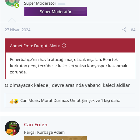
Süper Moderatör
l
e
r
:
27 Nisan 2024
#4
Ahmet Emre Durgut' Alıntı:
Fenerbahçe'nin havlu atacağı maç olacak inşallah. Beni tek
korkutan genç tecrübesiz kalecileri yoksa Konyaspor kazanmak
zorunda.
O olmayacak kalede , devre arasında yabancı kaleci aldilar
Can Muric
,
Murat Durmaz
,
Umut Şimşek
ve 1 kişi daha
T
e
p
k
Can Erden
i
Parçalı Kurbağa Adam
l