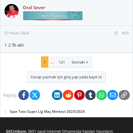
k
Oral Sever
i
l
e
r
27 Nisan 2024
#20
:
1 2 fb alir
1
…
121
Sonraki
Cevap yazmak için giriş yap yada kayıt ol.
Facebook
X (Twitter)
Bluesky
LinkedIn
Reddit
Pinterest
Tumblr
WhatsApp
E-posta
Li
Paylaş:
Spor Toto Süper Lig Maç Merkezi 2023/2024
GSCimbom
, 5651 sayılı İnternet Ortamında Yapılan Yayınların