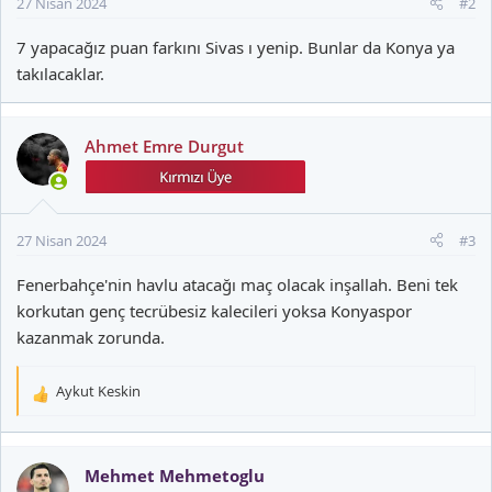
27 Nisan 2024
#2
7 yapacağız puan farkını Sivas ı yenip. Bunlar da Konya ya
takılacaklar.
Ahmet Emre Durgut
27 Nisan 2024
#3
Fenerbahçe'nin havlu atacağı maç olacak inşallah. Beni tek
korkutan genç tecrübesiz kalecileri yoksa Konyaspor
kazanmak zorunda.
Aykut Keskin
T
e
p
k
Mehmet Mehmetoglu
i