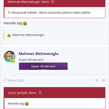
Mehmet Mehmetoglu' Alıntı:
O olmayacak kalede , devre arasında yabancı kaleci aldilar
Nerede tag
Mehmet Mehmetoglu
T
e
p
k
Mehmet Mehmetoglu
i
Süper Moderatör
l
e
r
:
27 Nisan 2024
#9
Umut Şimşek' Alıntı:
Nerede tag