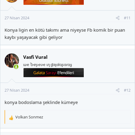
l
e
r
27 Nisan 2024
#11
:
Konya ligin en kötü takımı ama niyeyse Fb komik bir puan
kaybı yaşayacak gibi geliyor
Vasfi Vural
ɯҽ Ⴆҽʅιҽʋҽ ιɳ ɠαʅαƚαʂαɾαყ
27 Nisan 2024
#12
konya bodoslama şeklinde kümeye
Volkan Sonmez
T
e
p