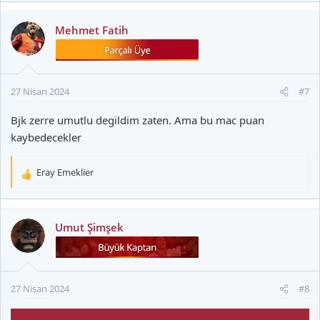
Mehmet Fatih
27 Nisan 2024
#7
Bjk zerre umutlu degildim zaten. Ama bu mac puan
kaybedecekler
Eray Emeklier
T
e
p
k
Umut Şimşek
i
l
e
r
27 Nisan 2024
#8
: