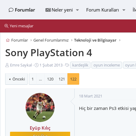
Forumlar
Neler yeni
Forum Kuralları
İ
Yeni mesajlar
Forumlar
Genel Forumlarımız
Teknoloji ve Bilgisayar
Sony PlayStation 4
K
B
E
Emre Saykal
1 Şubat 2013
kardeşlik
oyun inceleme
oyun 
o
a
t
n
ş
i
Önceki
1
…
120
121
122
u
l
k
y
a
e
u
n
t
18 Mart 2021
B
g
l
a
ı
e
Hiç bir zaman Ps3 etkisi y
ş
ç
r
l
t
a
a
Eyüp Kılıç
t
r