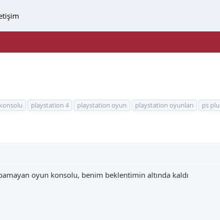
letişim
konsolu
playstation 4
playstation oyun
playstation oyunları
ps plu
apamayan oyun konsolu, benim beklentimin altında kaldı