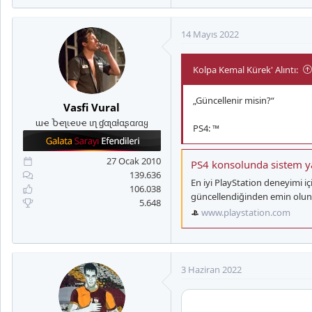
14 Mayıs 2022
Kolpa Kemal Kürek' Alıntı:
„Güncellenir misin?“
Vasfi Vural
ɯҽ Ⴆҽʅιҽʋҽ ιɳ ɠαʅαƚαʂαɾαყ
PS4: ™
27 Ocak 2010
PS4 konsolunda sistem y
139.636
En iyi PlayStation deneyimi i
106.038
güncellendiğinden emin olun
5.648
www.playstation.com
3 Haziran 2022