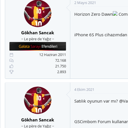
2 Mayıs 2021
Horizon Zero Dawn
Compl
Gökhan Sancak
iPhone 6S Plus cihazımdan
~ Le père de Yağız ~
12 Haziran 2011
72.168
21.750
2.893
4 Ekim 2021
Satılık oyunun var mı?
@Vas
Gökhan Sancak
GSCimbom Forum kullanarak
~ Le père de Yağız ~