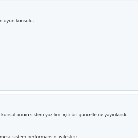
an oyun konsolu.
onsollarının sistem yazılımı için bir güncelleme yayınlandı.
esi, sistem performansını iyileştirir.