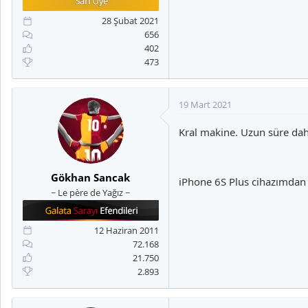
a
i
n
h
28 Şubat 2021
i
656
402
473
19 Mart 2021
Kral makine. Uzun süre da
Gökhan Sancak
iPhone 6S Plus cihazımdan
~ Le père de Yağız ~
12 Haziran 2011
72.168
21.750
2.893