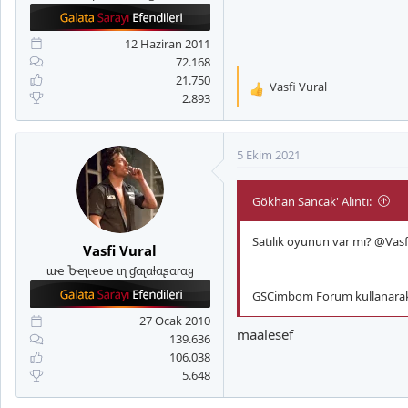
12 Haziran 2011
72.168
21.750
Vasfi Vural
T
2.893
e
p
k
5 Ekim 2021
i
l
Gökhan Sancak' Alıntı:
e
r
:
Satılık oyunun var mı?
@Vasf
Vasfi Vural
ɯҽ Ⴆҽʅιҽʋҽ ιɳ ɠαʅαƚαʂαɾαყ
GSCimbom Forum kullanarak i
27 Ocak 2010
maalesef
139.636
106.038
5.648