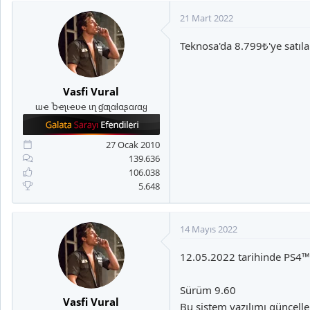
21 Mart 2022
Teknosa'da 8.799₺'ye satıl
Vasfi Vural
ɯҽ Ⴆҽʅιҽʋҽ ιɳ ɠαʅαƚαʂαɾαყ
27 Ocak 2010
139.636
106.038
5.648
14 Mayıs 2022
12.05.2022 tarihinde PS4™ k
Sürüm 9.60
Vasfi Vural
Bu sistem yazılımı güncellem