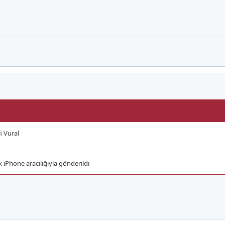
i Vural
Phone aracılığıyla gönderildi