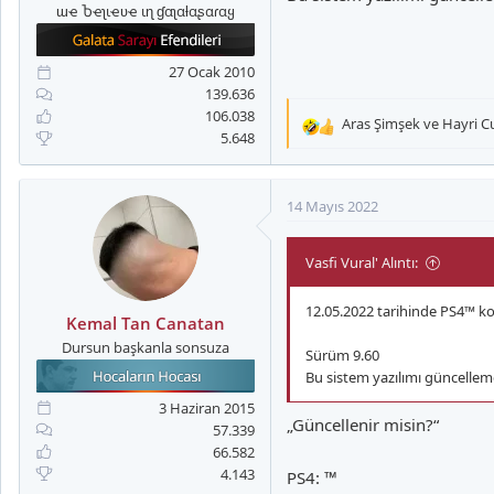
ɯҽ Ⴆҽʅιҽʋҽ ιɳ ɠαʅαƚαʂαɾαყ
27 Ocak 2010
139.636
106.038
Aras Şimşek
ve
Hayri C
T
5.648
e
p
k
14 Mayıs 2022
i
l
Vasfi Vural' Alıntı:
e
r
:
12.05.2022 tarihinde PS4™ kon
Kemal Tan Canatan
Dursun başkanla sonsuza
Sürüm 9.60
Bu sistem yazılımı güncellemes
3 Haziran 2015
„Güncellenir misin?“
57.339
66.582
4.143
PS4: ™