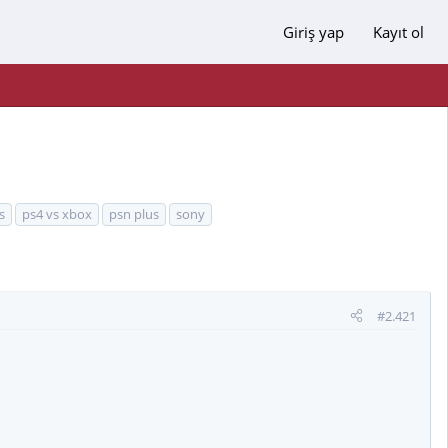
Giriş yap
Kayıt ol
s
ps4 vs xbox
psn plus
sony
#2.421