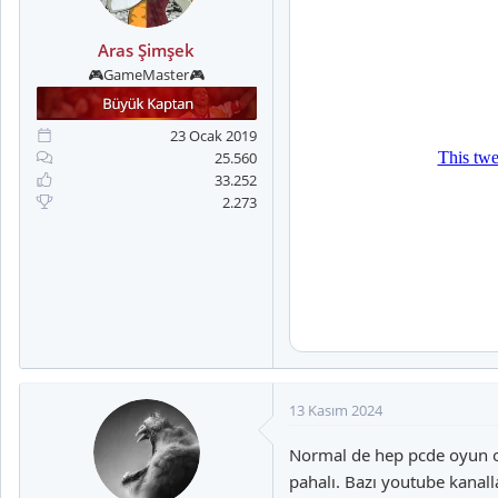
Aras Şimşek
🎮GameMaster🎮
23 Ocak 2019
25.560
33.252
2.273
13 Kasım 2024
Normal de hep pcde oyun o
pahalı. Bazı youtube kanall