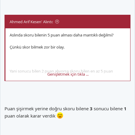
Ahmed Arif Kesen' Alıntı:
Aslında skoru bilenin 5 puan alması daha mantıklı değilmi?
Çünkü skor bilmek zor bir olay.
Yani sonucu bilen 2 puan alıyorsa skoru bilen en az 5 puan
Genişletmek için tıkla ...
almalıdır diye düşünüyorum,bu konuyu bi gözden geçirin derim.
Puan şişirmek yerine doğru skoru bilene
3
sonucu bilene
1
puan olarak karar verdik