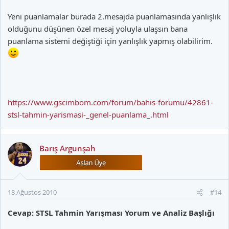
Yeni puanlamalar burada 2.mesajda puanlamasında yanlışlık
olduğunu düşünen özel mesaj yoluyla ulaşsın bana
puanlama sistemi değiştiği için yanlışlık yapmış olabilirim.
https://www.gscimbom.com/forum/bahis-forumu/42861-
stsl-tahmin-yarismasi-_genel-puanlama_.html
Barış Argunşah
18 Ağustos 2010
#14
Cevap: STSL Tahmin Yarışması Yorum ve Analiz Başlığı