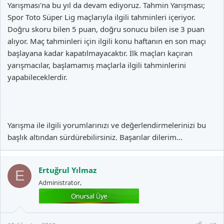
Yarışması'na bu yıl da devam ediyoruz. Tahmin Yarışması;
Spor Toto Süper Lig maçlarıyla ilgili tahminleri içeriyor.
Doğru skoru bilen 5 puan, doğru sonucu bilen ise 3 puan
alıyor. Maç tahminleri için ilgili konu haftanın en son maçı
başlayana kadar kapatılmayacaktır. İlk maçları kaçıran
yarışmacılar, başlamamış maçlarla ilgili tahminlerini
yapabileceklerdir.
Yarışma ile ilgili yorumlarınızı ve değerlendirmelerinizi bu
başlık altından sürdürebilirsiniz. Başarılar dilerim...
Ertuğrul Yılmaz
E
Administrator,