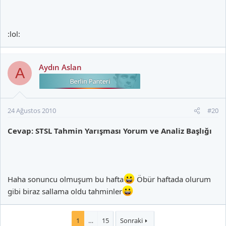
:lol:
Aydın Aslan
A
24 Ağustos 2010
#20
Cevap: STSL Tahmin Yarışması Yorum ve Analiz Başlığı
Haha sonuncu olmuşum bu hafta
Öbür haftada olurum
gibi biraz sallama oldu tahminler
1
…
15
Sonraki