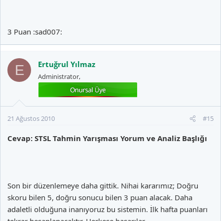
3 Puan :sad007:
Ertuğrul Yılmaz
E
Administrator,
21 Ağustos 2010
#15
Cevap: STSL Tahmin Yarışması Yorum ve Analiz Başlığı
Son bir düzenlemeye daha gittik. Nihai kararımız; Doğru
skoru bilen 5, doğru sonucu bilen 3 puan alacak. Daha
adaletli olduğuna inanıyoruz bu sistemin. İlk hafta puanları