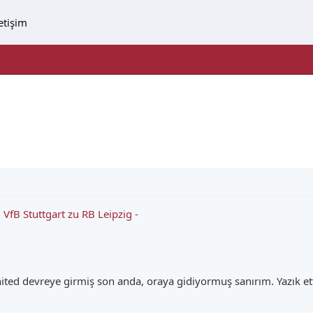
letişim
fB Stuttgart zu RB Leipzig -
ted devreye girmiş son anda, oraya gidiyormuş sanırım. Yazık ett