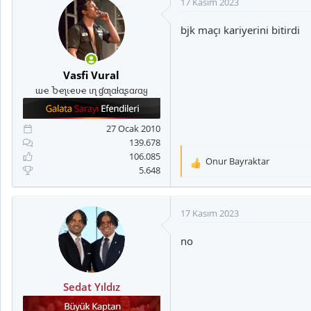
17 Kasım 2023
bjk maçı kariyerini bitirdi
Vasfi Vural
ɯҽ Ⴆҽʅιҽʋҽ ιɳ ɠαʅαƚαʂαɾαყ
27 Ocak 2010
139.678
106.085
Onur Bayraktar
T
5.648
e
p
k
17 Kasım 2023
i
l
no
e
r
:
Sedat Yıldız