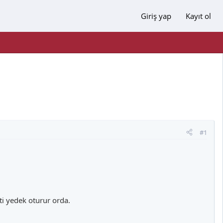
Giriş yap
Kayıt ol
#1
i yedek oturur orda.