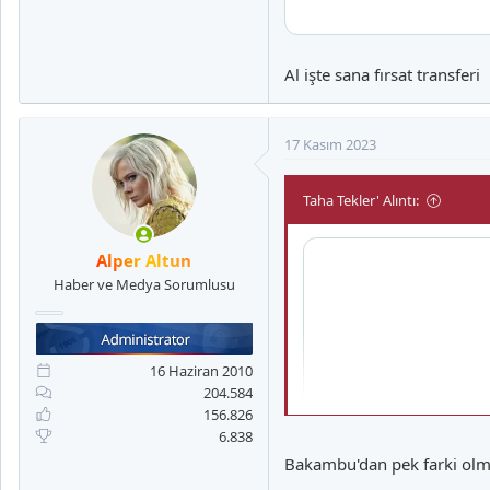
Al işte sana fırsat transferi
17 Kasım 2023
Taha Tekler' Alıntı:
Alper Altun
Haber ve Medya Sorumlusu
16 Haziran 2010
204.584
156.826
6.838
Bakambu'dan pek farki olma