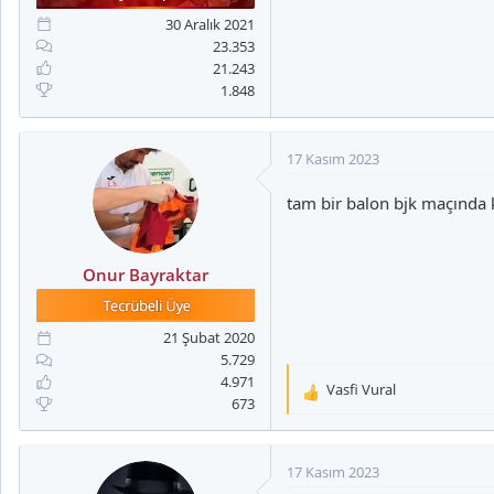
30 Aralık 2021
23.353
21.243
1.848
17 Kasım 2023
tam bir balon bjk maçında 
Onur Bayraktar
21 Şubat 2020
5.729
4.971
Vasfi Vural
T
673
e
p
k
17 Kasım 2023
i