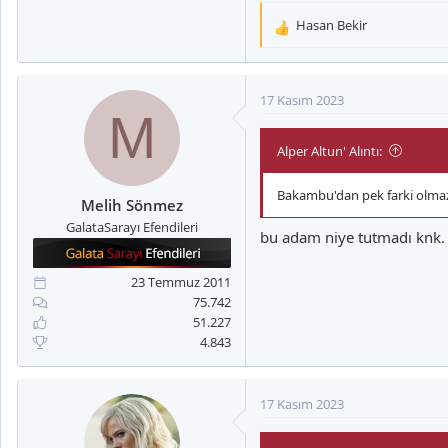
Hasan Bekir
T
e
p
k
17 Kasım 2023
i
M
l
Al işte sana fırsat transferi
Alper Altun' Alıntı:
e
r
:
Bakambu'dan pek farki olmaz.
Melih Sönmez
GalataSarayı Efendileri
bu adam niye tutmadı knk.
23 Temmuz 2011
75.742
51.227
4.843
17 Kasım 2023