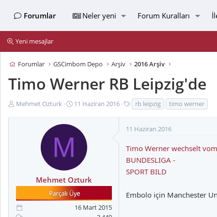
Forumlar
Neler yeni
Forum Kuralları
İ
Yeni mesajlar
Forumlar
GSCimbom Depo
Arşiv
2016 Arşiv
Timo Werner RB Leipzig'de
K
B
E
Mehmet Ozturk
11 Haziran 2016
rb leipzig
timo werner
o
a
t
n
ş
i
11 Haziran 2016
u
l
k
M
y
a
e
Timo Werner wechselt vom V
u
n
t
BUNDESLIGA -
B
g
l
a
ı
e
SPORT BILD
Mehmet Ozturk
ş
ç
r
l
t
Embolo için Manchester Uni
a
a
16 Mart 2015
t
r