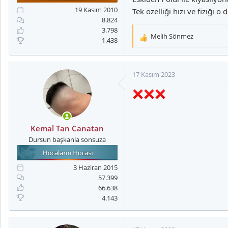
19 Kasım 2010
Tek özelliği hızı ve fiziği 
8.824
3.798
Melih Sönmez
1.438
T
e
p
k
17 Kasım 2023
i
l
e
r
:
Kemal Tan Canatan
Dursun başkanla sonsuza
3 Haziran 2015
57.399
66.638
4.143