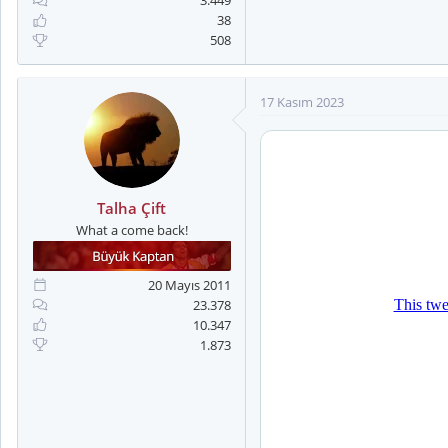
3.449
a
i
38
n
h
508
i
17 Kasım 2023
Talha Çift
What a come back!
20 Mayıs 2011
23.378
10.347
1.873