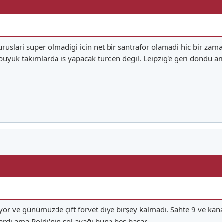
ruslari super olmadigi icin net bir santrafor olamadi hic bir zam
buyuk takimlarda is yapacak turden degil. Leipzig'e geri dondu
r ve günümüzde çift forvet diye birşey kalmadı. Sahte 9 ve kanat 
lardı ama Poldi'nin sol ayağı buna beş basar.