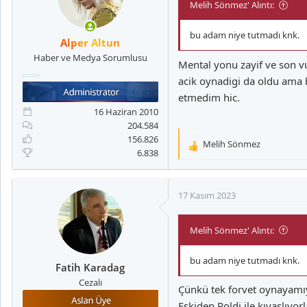
Melih Sönmez' Alıntı:
bu adam niye tutmadı knk.
Alper Altun
Haber ve Medya Sorumlusu
Mental yonu zayif ve son vu
acik oynadigi da oldu ama 
etmedim hic.
16 Haziran 2010
204.584
156.826
Melih Sönmez
T
6.838
e
p
k
17 Kasım 2023
i
l
Melih Sönmez' Alıntı:
e
r
:
bu adam niye tutmadı knk.
Fatih Karadag
Cezalı
Çünkü tek forvet oynayamıyo
Eskiden Poldi ile kıyaslıyor