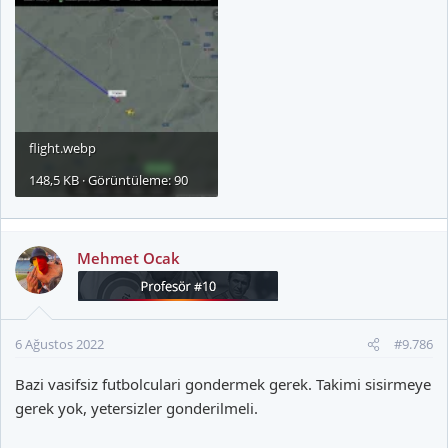
flight.webp
148,5 KB · Görüntüleme: 90
Mehmet Ocak
6 Ağustos 2022
#9.786
Bazi vasifsiz futbolculari gondermek gerek. Takimi sisirmeye
gerek yok, yetersizler gonderilmeli.