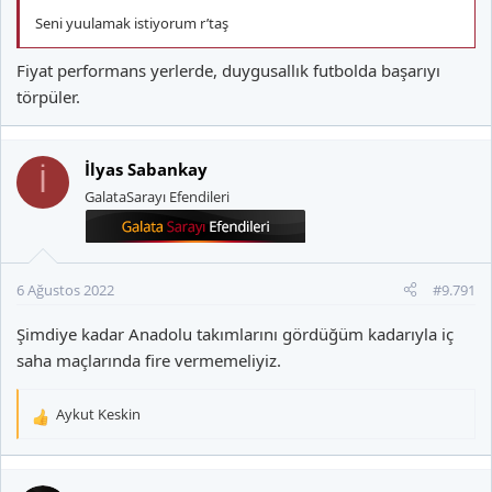
Seni yuulamak istiyorum r’taş
Fiyat performans yerlerde, duygusallık futbolda başarıyı
törpüler.
İlyas Sabankay
İ
GalataSarayı Efendileri
6 Ağustos 2022
#9.791
Şimdiye kadar Anadolu takımlarını gördüğüm kadarıyla iç
saha maçlarında fire vermemeliyiz.
Aykut Keskin
T
e
p
k