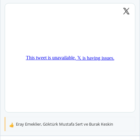
Eray Emeklier
,
Göktürk Mustafa Sert
ve
Burak Keskin
T
e
p