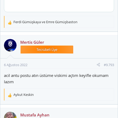
Ferdi Gümüşkaya
ve
Emre Gümüşbaston
T
e
p
k
Mertis Güler
i
l
e
r
6 Ağustos 2022
#9.793
:
acil antu postu atın üstüme viskimi açtım keyifle okumam
lazım
Aykut Keskin
T
e
p
k
Mustafa Ayhan
i