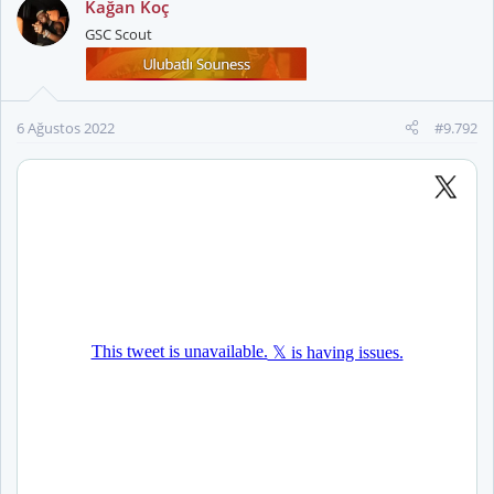
Kağan Koç
i
GSC Scout
l
e
r
:
6 Ağustos 2022
#9.792