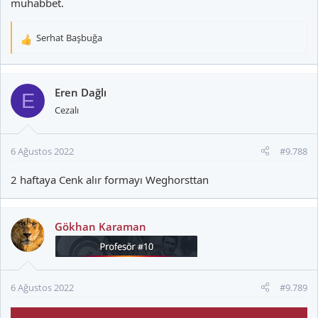
muhabbet.
Serhat Başbuğa
T
e
p
k
Eren Dağlı
E
i
Cezalı
l
e
r
6 Ağustos 2022
#9.788
:
2 haftaya Cenk alır formayı Weghorsttan
Gökhan Karaman
6 Ağustos 2022
#9.789