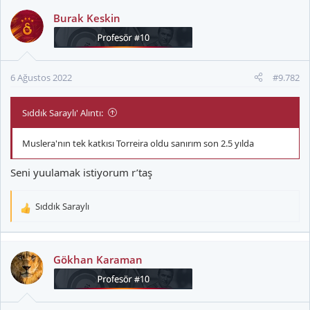
k
Burak Keskin
i
l
e
r
6 Ağustos 2022
#9.782
:
Sıddık Saraylı' Alıntı:
Muslera'nın tek katkısı Torreira oldu sanırım son 2.5 yılda
Seni yuulamak istiyorum r’taş
Sıddık Saraylı
T
e
p
k
Gökhan Karaman
i
l
e
r