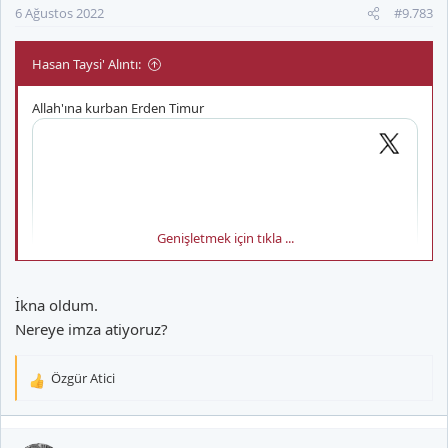
6 Ağustos 2022
#9.783
:
Hasan Taysi' Alıntı:
Allah'ına kurban Erden Timur
Genişletmek için tıkla ...
İkna oldum.
Nereye imza atiyoruz?
Özgür Atici
T
e
p
k