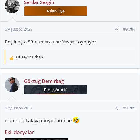
Serdar Sezgin
i
l
e
r
6 Ağustos 2022
#9.784
:
Beşiktaşta 83 numaralı bir Yavşak oynuyor
Hüseyin Erhan
T
e
p
k
Göktuğ Demirbağ
i
l
e
r
6 Ağustos 2022
#9.785
:
ulan kafa kafaya giriyorlardı he
Ekli dosyalar