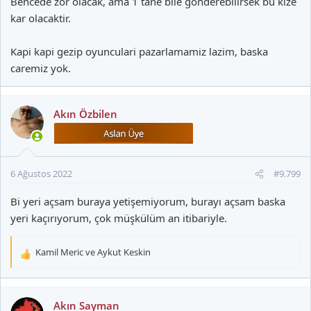
Bencede zor olacak, ama 1 tane bile gonderebilirsek bu kize
kar olacaktir.
Kapi kapi gezip oyunculari pazarlamamiz lazim, baska
caremiz yok.
Akın Özbilen
6 Ağustos 2022
#9.799
Bi yeri açsam buraya yetişemiyorum, burayı açsam baska
yeri kaçırıyorum, çok müşkülüm an itibariyle.
Kamil Meric
ve
Aykut Keskin
T
e
p
k
Akın Sayman