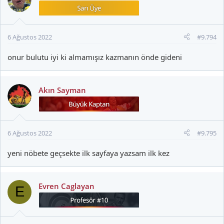
l
e
r
6 Ağustos 2022
#9.794
:
onur bulutu iyi ki almamışız kazmanın önde gideni
Akın Sayman
6 Ağustos 2022
#9.795
yeni nöbete geçsekte ilk sayfaya yazsam ilk kez
Evren Caglayan
E