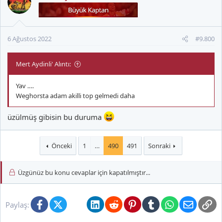
i
l
e
r
6 Ağustos 2022
#9.800
:
Mert Aydinli' Alıntı:
Yav ….
Weghorsta adam akilli top gelmedi daha
üzülmüş gibisin bu duruma
Önceki
1
…
490
491
Sonraki
Üzgünüz bu konu cevaplar için kapatılmıştır...
Facebook
X (Twitter)
Bluesky
LinkedIn
Reddit
Pinterest
Tumblr
WhatsApp
E-posta
Li
Paylaş: