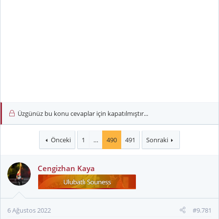
Üzgünüz bu konu cevaplar için kapatılmıştır...
Önceki
1
…
490
491
Sonraki
Cengizhan Kaya
6 Ağustos 2022
#9.781