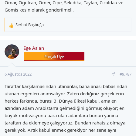
Omar, Ogulcan, Omer, Cipe, Sekidika, Taylan, Cicaldau ve
Gomis kesin olarak gonderilmeli.
Serhat Başbuğa
T
e
p
k
Ege Aslan
i
l
e
r
6 Ağustos 2022
#9.787
:
Taraftar karşılamasından utananlar, bana anası babasından
utanan ergenleri anımsatıyor. Zaten dediğiniz gerçeklerin
herkes farkında, burası 3. Dünya ülkesi kabul, ama en
azından adam Arabistan’a gelmediğini görmüş oluyor; en
büyük motivasyonu para olan adamlara bunun yanına
taraftarı da eklemeye çalışıyoruz. Bundan rahatsız olmaya
gerek yok. Artık kabullenmek gerekiyor her sene aynı