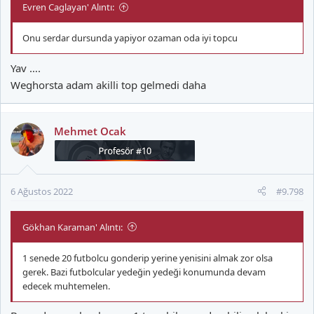
Evren Caglayan' Alıntı:
Onu serdar dursunda yapiyor ozaman oda iyi topcu
Yav ….
Weghorsta adam akilli top gelmedi daha
Mehmet Ocak
6 Ağustos 2022
#9.798
Gökhan Karaman' Alıntı:
1 senede 20 futbolcu gonderip yerine yenisini almak zor olsa
gerek. Bazi futbolcular yedeğin yedeği konumunda devam
edecek muhtemelen.