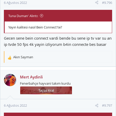
6 Ağustos 2022
#9.796
Tuna Duman' Alıntı:
Yayın kalitesi nasıl Bein Connect'te?
Gecen sene bein connect vardi bende bu sene ip tv var su an
ip tvde 50 fps 4k yayin izliyorum b4in connecte bes basar
Akın Sayman
T
e
p
k
Mert Aydinli
i
Fenerbahçe hayvani takım kurdu
l
e
r
:
6 Ağustos 2022
#9.797