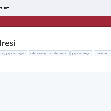
letişim
resi
aray piyasa değeri
galatasaray transfermarkt
piyasa değeri
transferm