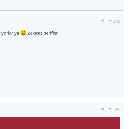
#1.745
şıyorlar ya
Zekasız herifler.
#1.746