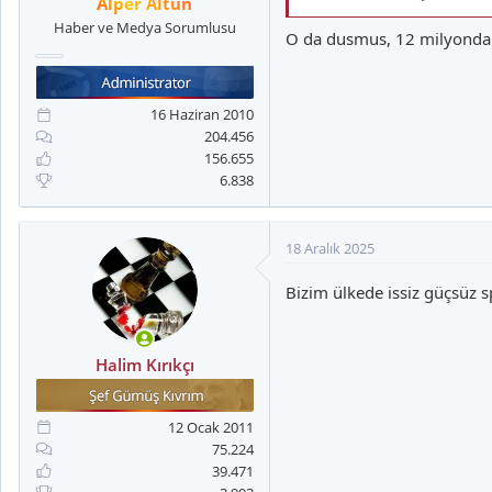
Alper Altun
Haber ve Medya Sorumlusu
O da dusmus, 12 milyonda
16 Haziran 2010
204.456
156.655
6.838
18 Aralık 2025
Bizim ülkede issiz güçsüz s
Halim Kırıkçı
12 Ocak 2011
75.224
39.471