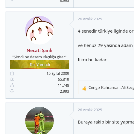
3.993
26 Aralık 2025
4 senedir türkiye liginde 
ve henüz 29 yasinda adam
Necati Şanlı
"Şimdi ne desem ırkçılığa girer"
fikra bu kadar
15 Eylül 2009
65.319
11.748
Cengiz Kahraman
,
Ali Sez
T
2.993
e
p
k
26 Aralık 2025
i
l
Buraya rakip bir site yap
e
r