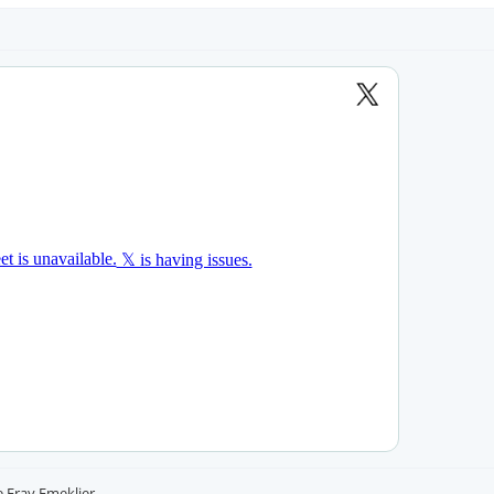
e
Eray Emeklier