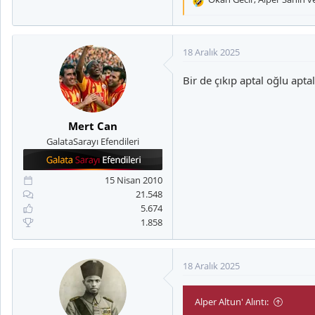
T
e
p
k
18 Aralık 2025
i
l
Bir de çıkıp aptal oğlu apta
e
r
:
Mert Can
GalataSarayı Efendileri
15 Nisan 2010
21.548
5.674
1.858
18 Aralık 2025
Alper Altun' Alıntı: