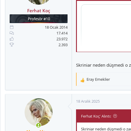
Ferhat Koç
18 Ocak 2014
17.414
23.972
2.393
Skriniar neden düşmedi o z
Eray Emeklier
T
e
p
k
18 Aralık 2025
i
l
Ferhat Koç' Alıntı:
e
r
:
Skriniar neden düşmedi o za