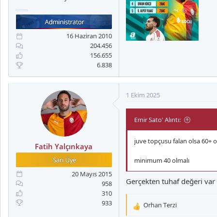
a
i
n
h
i
16 Haziran 2010
204.456
156.655
6.838
1 Ekim 2025
Emir Sato' Alıntı:
juve topçusu falan olsa 60+ o
Fatih Yalçınkaya
minimum 40 olmalı
20 Mayıs 2015
Gerçekten tuhaf değeri var
958
310
933
Orhan Terzi
T