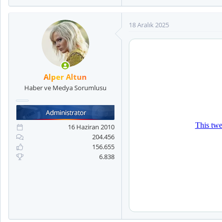
e
p
k
18 Aralık 2025
i
l
e
r
:
Alper Altun
Haber ve Medya Sorumlusu
16 Haziran 2010
204.456
156.655
6.838