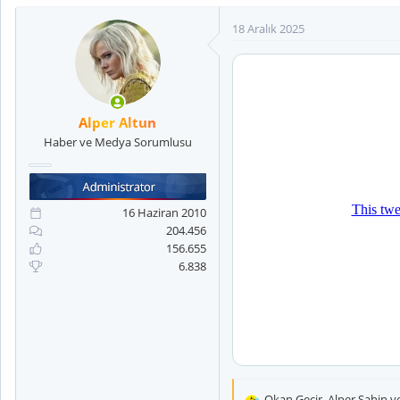
18 Aralık 2025
Alper Altun
Haber ve Medya Sorumlusu
16 Haziran 2010
204.456
156.655
6.838
Okan Gecir
,
Alper Sahin
v