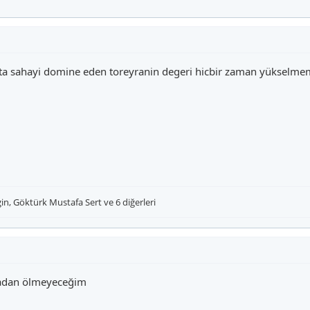
orta sahayi domine eden toreyranin degeri hicbir zaman yükselmem
gin
,
Göktürk Mustafa Sert
ve 6 diğerleri
madan ölmeyeceğim