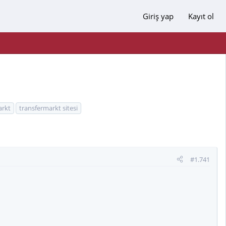
Giriş yap
Kayıt ol
arkt
transfermarkt sitesi
#1.741