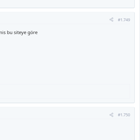
#1.749
is bu siteye göre
#1.750