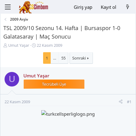
Giriş yap
Kayıt ol
2009 Arşiv
TSL 2009/10 Sezonu 14. Hafta | Bursaspor 1-0
Galatasaray | Maç Sonucu
K
B
Umut Yaşar
22 Kasım 2009
o
a
n
ş
1
…
55
Sonraki
u
l
y
a
Umut Yaşar
u
n
U
B
g
a
ı
ş
ç
l
t
22 Kasım 2009
#1
a
a
t
r
a
i
n
h
i