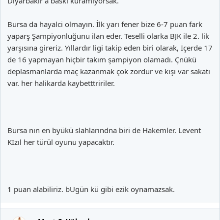
Diyarbakır a baskı kuramıyorsak.
Bursa da hayalci olmayın. İlk yarı fener bize 6-7 puan fark
yaparş Şampiyonluğunu ilan eder. Teselli olarka BJK ile 2. lik
yarşısına gireriz. Yıllardır ligi takip eden biri olarak, İçerde 17
de 16 yapmayan hiçbir takım şampiyon olamadı. Çnükü
deplasmanlarda maç kazanmak çok zordur ve kışı var sakatı
var. her halikarda kaybetttririler.
Bursa nın en byükü slahlarındna biri de Hakemler. Levent
KIzıl her türül oyunu yapacaktır.
1 puan alabiliriz. bUgün kü gibi ezik oynamazsak.