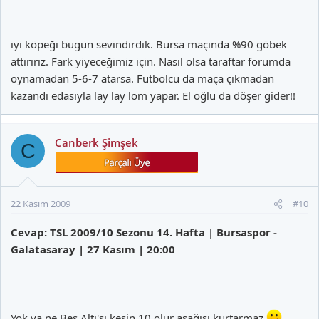
iyi köpeği bugün sevindirdik. Bursa maçında %90 göbek
attırırız. Fark yiyeceğimiz için. Nasıl olsa taraftar forumda
oynamadan 5-6-7 atarsa. Futbolcu da maça çıkmadan
kazandı edasıyla lay lay lom yapar. El oğlu da döşer gider!!
Canberk Şimşek
C
22 Kasım 2009
#10
Cevap: TSL 2009/10 Sezonu 14. Hafta | Bursaspor -
Galatasaray | 27 Kasım | 20:00
Yok ya ne Beş,Altı'sı kesin 10 olur aşağısı kurtarmaz