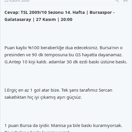
22 Kasım 2009
#6
Cevap: TSL 2009/10 Sezonu 14. Hafta | Bursaspor -
Galatasaray | 27 Kasım | 20:00
Puan kaybı %100 beraberliğe dua edeceksiniz. Bursa'nın o
presinden ve 90 dk temposuna bu GS hayatta dayanamaz.
G.Antep 10 kişi kaldı. adamlar 30 dk ezdi baskı üstüne baskı.
I.Ergiç en az 1 gol atar bize. Tek şans tarafımız Sercan
sakatlıktan hiç iyi çıkamış aşırı güçsüz.
1 puan Bursa da iyidir. Manisa ya bile baskı kuramıyorsak.