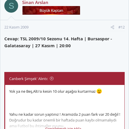
Sinan Arslan
S
22 Kasım 2009
#12
Cevap: TSL 2009/10 Sezonu 14. Hafta | Bursaspor -
Galatasaray | 27 Kasım | 20:00
Canberk Şimşek' Alıntı:
Yok ya ne Beş,Altı'sı kesin 10 olur aşağısı kurtarmaz
Yahu ne kadar sorun yaptınız ! Aramızda 2 puan fark var 20 değil !
Doğrudur bu kadar önemli bir haftada puan kaybı olmamalıydı
ama Futbol bu ihtimaller oyunu.
Genişletmek için tıkla ...