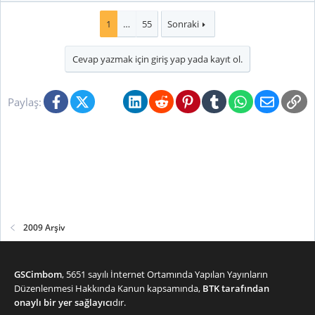
1
…
55
Sonraki
Cevap yazmak için giriş yap yada kayıt ol.
Facebook
X (Twitter)
Bluesky
LinkedIn
Reddit
Pinterest
Tumblr
WhatsApp
E-posta
Li
Paylaş:
2009 Arşiv
GSCimbom
, 5651 sayılı İnternet Ortamında Yapılan Yayınların
Düzenlenmesi Hakkında Kanun kapsamında,
BTK tarafından
onaylı bir yer sağlayıcı
dır.