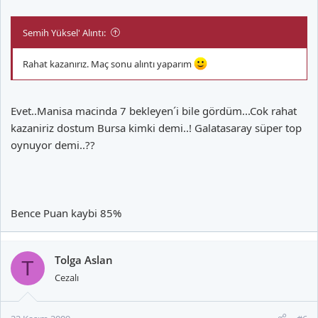
Semih Yüksel' Alıntı:
Rahat kazanırız. Maç sonu alıntı yaparım
Evet..Manisa macinda 7 bekleyen´i bile gördüm...Cok rahat
kazaniriz dostum Bursa kimki demi..! Galatasaray süper top
oynuyor demi..??
Bence Puan kaybi 85%
Tolga Aslan
T
Cezalı