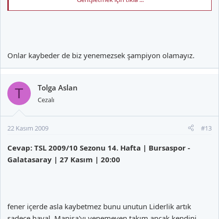
Bursa evinde taraftarıyla çok iyi bütünleşiyor ! Ama bizimkilerde
böyle bir haftanın ardından Antep'teki gibi çıkar Aslanlar gibi
oynar.
Onlar kaybeder de biz yenemezsek şampiyon olamayız.
Tolga Aslan
T
Ha oldu ya çok doğal olarak puan kaybettik, Dünya'nın sonu mu
Cezalı
?
22 Kasım 2009
#13
Bu fb, bjk daha çok puan kaybeder.
Cevap: TSL 2009/10 Sezonu 14. Hafta | Bursaspor -
Galatasaray | 27 Kasım | 20:00
fener içerde asla kaybetmez bunu unutun Liderlik artık
sadece hayal. Manisa'yı yenemeyen takım ancak kendini