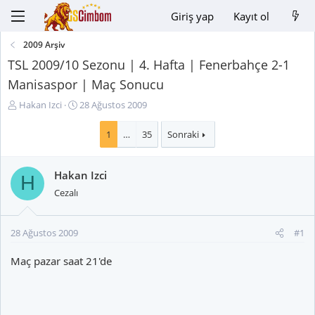
Giriş yap
Kayıt ol
2009 Arşiv
TSL 2009/10 Sezonu | 4. Hafta | Fenerbahçe 2-1
Manisaspor | Maç Sonucu
K
B
Hakan Izci
28 Ağustos 2009
o
a
n
ş
1
…
35
Sonraki
u
l
y
a
Hakan Izci
u
n
H
B
g
Cezalı
a
ı
ş
ç
l
t
28 Ağustos 2009
#1
a
a
t
r
Maç pazar saat 21'de
a
i
n
h
i