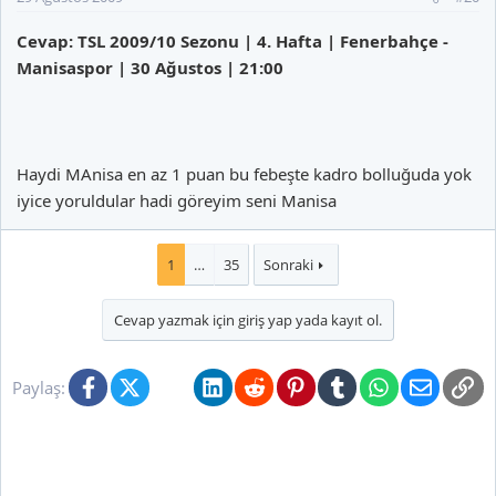
Cevap: TSL 2009/10 Sezonu | 4. Hafta | Fenerbahçe -
Manisaspor | 30 Ağustos | 21:00
Haydi MAnisa en az 1 puan bu febeşte kadro bolluğuda yok
iyice yoruldular hadi göreyim seni Manisa
1
…
35
Sonraki
Cevap yazmak için giriş yap yada kayıt ol.
Facebook
X (Twitter)
Bluesky
LinkedIn
Reddit
Pinterest
Tumblr
WhatsApp
E-posta
Li
Paylaş: