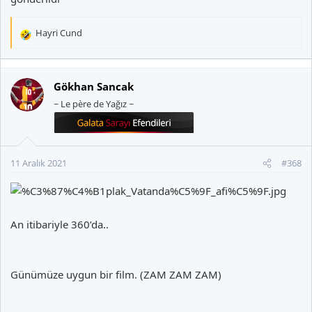
Hayri Cund
T
e
p
k
Gökhan Sancak
i
~ Le père de Yağız ~
l
e
r
:
11 Aralık 2021
#368
An itibariyle 360’da..
Günümüze uygun bir film. (ZAM ZAM ZAM)