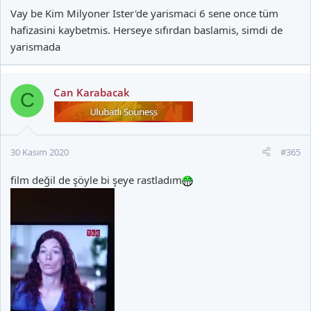
Vay be Kim Milyoner Ister'de yarismaci 6 sene once tüm
hafizasini kaybetmis. Herseye sıfırdan baslamis, simdi de
yarismada
Can Karabacak
C
30 Kasım 2020
#365
film değil de şöyle bi şeye rastladım