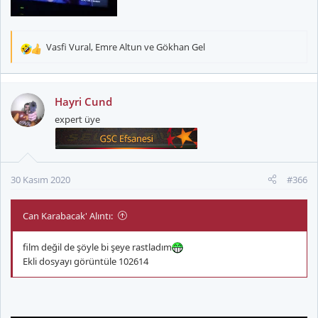
Vasfi Vural
,
Emre Altun
ve
Gökhan Gel
T
e
p
k
Hayri Cund
i
expert üye
l
e
r
:
30 Kasım 2020
#366
Can Karabacak' Alıntı:
film değil de şöyle bi şeye rastladım
Ekli dosyayı görüntüle 102614