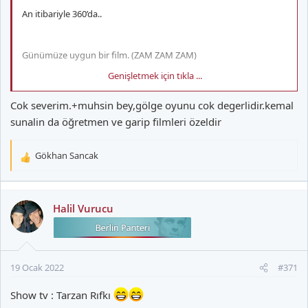
An itibariyle 360’da..
Günümüze uygun bir film. (ZAM ZAM ZAM)
Genişletmek için tıkla ...
GSCimbom Forum kullanarak iPhone aracılığıyla gönderildi
Cok severim.+muhsin bey,gölge oyunu cok degerlidir.kemal
sunalin da öğretmen ve garip filmleri özeldir
Gökhan Sancak
T
e
p
k
Halil Vurucu
i
l
e
r
19 Ocak 2022
#371
:
Show tv : Tarzan Rıfkı