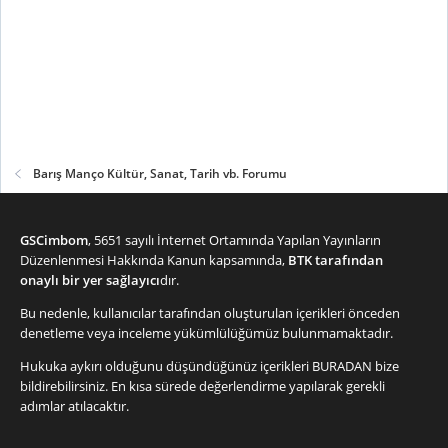
railroad construction to Santa Fe can
resume.
www.imdb.com
Barış Manço Kültür, Sanat, Tarih vb. Forumu
GSCimbom
, 5651 sayılı İnternet Ortamında Yapılan Yayınların
Düzenlenmesi Hakkında Kanun kapsamında,
BTK tarafından
onaylı bir yer sağlayıcı
dır.
Bu nedenle, kullanıcılar tarafından oluşturulan içerikleri önceden
denetleme veya inceleme yükümlülüğümüz bulunmamaktadır.
Hukuka aykırı olduğunu düşündüğünüz içerikleri
BURADAN
bize
bildirebilirsiniz. En kısa sürede değerlendirme yapılarak gerekli
adımlar atılacaktır.