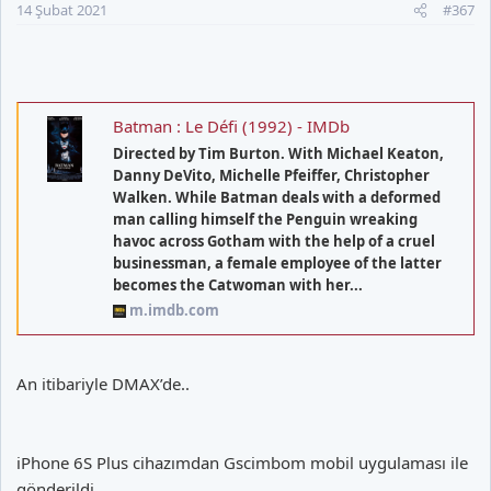
14 Şubat 2021
#367
Batman : Le Défi (1992) - IMDb
Directed by Tim Burton. With Michael Keaton,
Danny DeVito, Michelle Pfeiffer, Christopher
Walken. While Batman deals with a deformed
man calling himself the Penguin wreaking
havoc across Gotham with the help of a cruel
businessman, a female employee of the latter
becomes the Catwoman with her...
m.imdb.com
An itibariyle DMAX’de..
iPhone 6S Plus cihazımdan Gscimbom mobil uygulaması ile
gönderildi