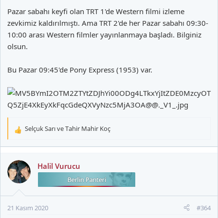
Pazar sabahı keyfi olan TRT 1'de Western filmi izleme
zevkimiz kaldırılmıştı. Ama TRT 2'de her Pazar sabahı 09:30-
10:00 arası Western filmler yayınlanmaya başladı. Bilginiz
olsun.
Bu Pazar 09:45'de Pony Express (1953) var.
Selçuk Sarı
ve
Tahir Mahir Koç
T
e
p
k
Halil Vurucu
i
l
e
r
21 Kasım 2020
#364
: