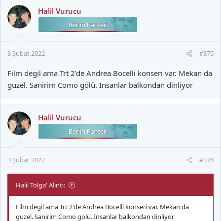
k
Halil Vurucu
i
l
e
r
3 Şubat 2022
#375
:
Film degil ama Trt 2'de Andrea Bocelli konseri var. Mekan da
guzel. Sanirim Como gölü. Insanlar balkondan dinliyor
Halil Vurucu
3 Şubat 2022
#376
Halil Tolga' Alıntı:
Film degil ama Trt 2'de Andrea Bocelli konseri var. Mekan da
guzel. Sanirim Como gölü. Insanlar balkondan dinliyor