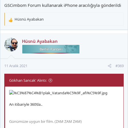
GSCimbom Forum kullanarak iPhone aracılığıyla gönderildi
Hüsnü Ayabakan
T
e
p
k
Hüsnü Ayabakan
i
l
e
r
11 Aralık 2021
#369
:
Gökhan Sancak' Alıntı:
An itibariyle 360’da..
Günümüze uygun bir film. (ZAM ZAM ZAM)