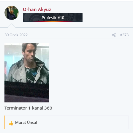
p
k
Orhan Akyüz
i
l
e
r
30 Ocak 2022
#373
:
Terminator 1 kanal 360
Murat Ünsal
T
e