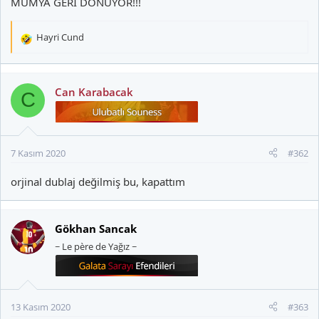
MUMYA GERİ DÖNÜYOR!!!
Hayri Cund
T
e
p
k
Can Karabacak
C
i
l
e
r
7 Kasım 2020
#362
:
orjinal dublaj değilmiş bu, kapattım
Gökhan Sancak
~ Le père de Yağız ~
13 Kasım 2020
#363