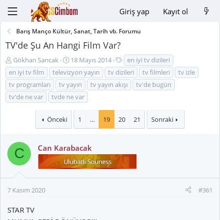
Giriş yap
Kayıt ol
Barış Manço Kültür, Sanat, Tarih vb. Forumu
TV'de Şu An Hangi Film Var?
K
B
E
Gökhan Sancak
18 Mayıs 2014
en iyi tv dizileri
o
a
t
en iyi tv film
televizyon yayın
tv dizileri
tv filmleri
tv izle
n
ş
i
tv programları
tv yayın
tv yayın akışı
tv'de bugün
u
l
k
tv'de ne var
tvde ne var
y
a
e
u
n
t
B
g
l
Önceki
1
…
19
20
21
Sonraki
a
ı
e
ş
ç
r
Can Karabacak
l
t
C
a
a
t
r
a
i
n
h
7 Kasım 2020
#361
i
STAR TV