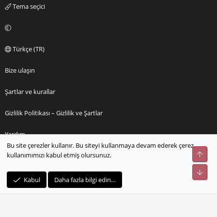
Tema seçici
Türkçe (TR)
Bize ulaşın
Şartlar ve kurallar
Gizlilik Politikası – Gizlilik ve Şartlar
Yardım
Bu site çerezler kullanır. Bu siteyi kullanmaya devam ederek çerez
Üst
kullanımımızı kabul etmiş olursunuz.
Ana sayfa
Alt
R
Kabul
Daha fazla bilgi edin…
S
S