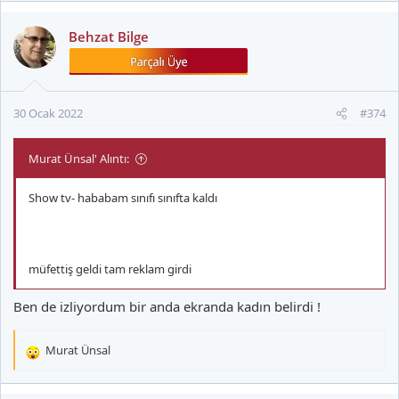
p
k
Behzat Bilge
i
l
e
r
30 Ocak 2022
#374
:
Murat Ünsal' Alıntı:
Show tv- hababam sınıfı sınıfta kaldı
müfettiş geldi tam reklam girdi
Ben de izliyordum bir anda ekranda kadın belirdi !
Murat Ünsal
T
e
p