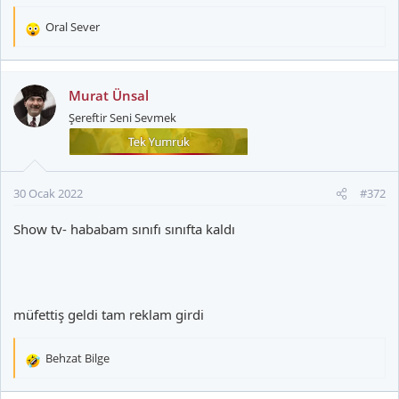
Oral Sever
T
e
p
k
Murat Ünsal
i
Şereftir Seni Sevmek
l
e
r
:
30 Ocak 2022
#372
Show tv- hababam sınıfı sınıfta kaldı
müfettiş geldi tam reklam girdi
Behzat Bilge
T
e