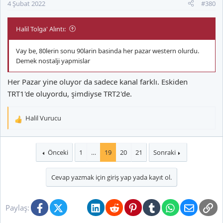
4 Şubat 2022
#380
Halil Tolga' Alıntı:
Vay be, 80lerin sonu 90larin basinda her pazar western olurdu.
Demek nostalji yapmislar
Her Pazar yine oluyor da sadece kanal farklı. Eskiden
TRT1'de oluyordu, şimdiyse TRT2'de.
Halil Vurucu
T
e
p
k
Önceki
1
…
19
20
21
Sonraki
La Piste de Santa Fé (1940) - IMDb
i
La Piste de Santa Fé: Directed by Michael
l
Cevap yazmak için giriş yap yada kayıt ol.
Curtiz. With Errol Flynn, Olivia de Havilland,
e
Raymond Massey, Ronald Reagan. In 1854,
r
Jeb Stuart, George Custer and other
:
Facebook
X (Twitter)
Bluesky
LinkedIn
Reddit
Pinterest
Tumblr
WhatsApp
E-posta
Li
Paylaş:
graduates from West Point are posted to
Kansas to help pacify the territory before