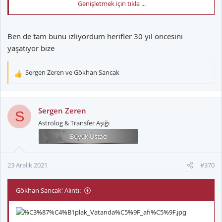
Genişletmek için tıkla ...
GSCimbom Forum kullanarak iPhone aracılığıyla gönderildi
Ben de tam bunu izliyordum herifler 30 yıl öncesini
yaşatıyor bize
Sergen Zeren
ve
Gökhan Sancak
T
e
p
k
Sergen Zeren
S
i
Astrolog & Transfer Aşığı
l
e
r
:
23 Aralık 2021
#370
Gökhan Sancak' Alıntı: