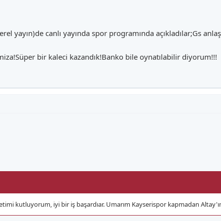
yerel yayın)de canlı yayında spor programında açıkladılar;Gs anlaş
iza!Süper bir kaleci kazandık!Banko bile oynatılabilir diyorum!!!
timi kutluyorum, iyi bir iş başardıar. Umarım Kayserispor kapmadan Altay'ın 