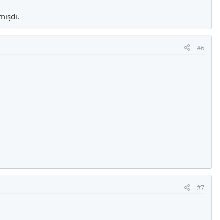
mışdı.
#6
#7