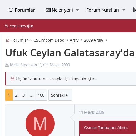
Forumlar
Neler yeni
Forum Kuralları
İ
Yeni mesajlar
Forumlar
GSCimbom Depo
Arşiv
2009 Arşiv
Ufuk Ceylan Galatasaray'da 
K
B
Mete Alparslan
11 Mayıs 2009
o
a
n
ş
Üzgünüz bu konu cevaplar için kapatılmıştır...
u
l
y
a
u
n
1
2
3
…
100
Sonraki
B
g
a
ı
11 Mayıs 2009
ş
ç
M
l
t
a
a
Osman Tanburacı' Alıntı:
t
r