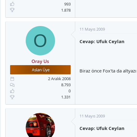
993
1.878
11 Mayıs 2009
O
Cevap: Ufuk Ceylan
Oray Us
Biraz önce Fox'ta da altyazı
2 Aralık 2008
8.793
0
1.331
11 Mayıs 2009
Cevap: Ufuk Ceylan