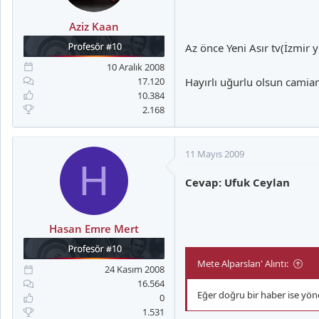
Aziz Kaan
Az önce Yeni Asır tv(İzmir 
10 Aralık 2008
17.120
Hayırlı uğurlu olsun camiam
10.384
2.168
11 Mayıs 2009
H
Cevap: Ufuk Ceylan
Hasan Emre Mert
Mete Alparslan' Alıntı:
24 Kasım 2008
16.564
Eğer doğru bir haber ise yöne
0
1.531