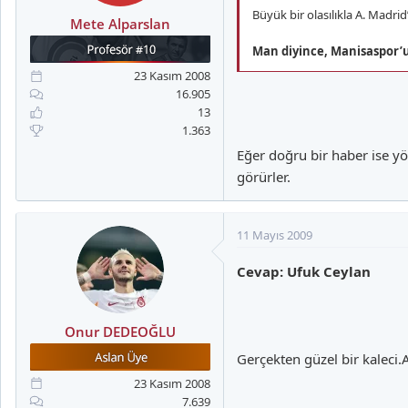
a
i
Büyük bir olasılıkla A. Madri
n
h
Mete Alparslan
i
Man diyince, Manisaspor’u
23 Kasım 2008
16.905
13
1.363
Eğer doğru bir haber ise yö
görürler.
11 Mayıs 2009
Cevap: Ufuk Ceylan
Onur DEDEOĞLU
Gerçekten güzel bir kaleci.A
23 Kasım 2008
7.639