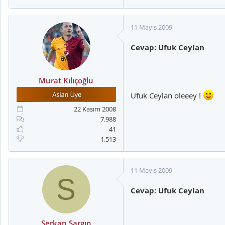
11 Mayıs 2009
Cevap: Ufuk Ceylan
Murat Kılıçoğlu
Ufuk Ceylan oleeey !
22 Kasım 2008
7.988
41
1.513
11 Mayıs 2009
S
Cevap: Ufuk Ceylan
Serkan Sargın