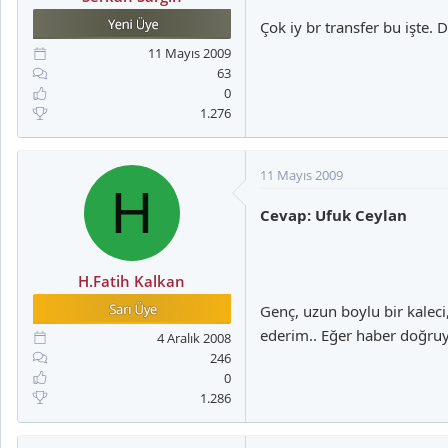
Çok iy br transfer bu işte.
11 Mayıs 2009
63
0
1.276
11 Mayıs 2009
H
Cevap: Ufuk Ceylan
H.Fatih Kalkan
Genç, uzun boylu bir kalec
ederim.. Eğer haber doğruys
4 Aralık 2008
246
0
1.286