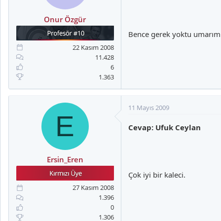
Onur Özgür
Bence gerek yoktu umarım b
22 Kasım 2008
11.428
6
1.363
11 Mayıs 2009
E
Cevap: Ufuk Ceylan
Ersin_Eren
Çok iyi bir kaleci.
27 Kasım 2008
1.396
0
1.306