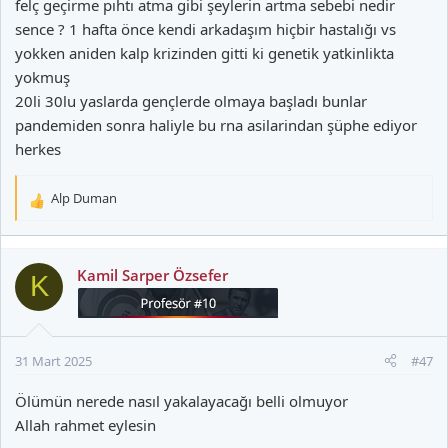
felç geçirme pıhtı atma gibi şeylerin artma sebebi nedir
sence ? 1 hafta önce kendi arkadaşım hiçbir hastalığı vs
yokken aniden kalp krizinden gitti ki genetik yatkinlikta
yokmuş
20li 30lu yaslarda gençlerde olmaya başladı bunlar
pandemiden sonra haliyle bu rna asilarindan şüphe ediyor
herkes
Alp Duman
T
e
p
k
Kamil Sarper Özsefer
K
i
l
e
r
31 Mart 2025
#47
:
Ölümün nerede nasıl yakalayacağı belli olmuyor
Allah rahmet eylesin