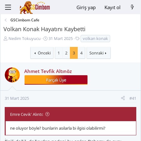
Giriş yap
Kayıt ol
GSCimbom Cafe
Volkan Konak Hayatını Kaybetti
K
B
E
Nedim Tokuyucu
31 Mart 2025
volkan konak
o
a
t
n
ş
i
Önceki
1
2
3
4
Sonraki
u
l
k
y
a
e
u
n
t
Ahmet Tevfik Altınöz
B
g
l
a
ı
e
ş
ç
r
l
t
31 Mart 2025
#41
a
a
t
r
a
i
Emre Cevik' Alıntı:
n
h
i
ne oluyor böyle? bunlarin asilarla bi ilgisi olabilirmi?