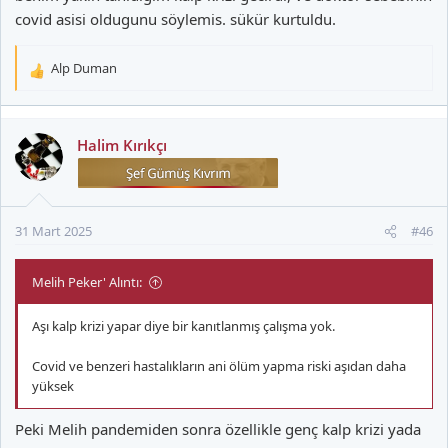
covid asisi oldugunu söylemis. sükür kurtuldu.
Alp Duman
T
e
p
k
Halim Kırıkçı
i
l
e
r
31 Mart 2025
#46
:
Melih Peker' Alıntı:
Aşı kalp krizi yapar diye bir kanıtlanmış çalışma yok.
Covid ve benzeri hastalıkların ani ölüm yapma riski aşıdan daha
yüksek
Peki Melih pandemiden sonra özellikle genç kalp krizi yada