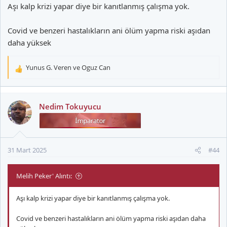
Aşı kalp krizi yapar diye bir kanıtlanmış çalışma yok.
Covid ve benzeri hastalıkların ani ölüm yapma riski aşıdan
daha yüksek
Yunus G. Veren
ve
Oguz Can
T
e
p
k
Nedim Tokuyucu
i
l
e
r
31 Mart 2025
#44
:
Melih Peker' Alıntı:
Aşı kalp krizi yapar diye bir kanıtlanmış çalışma yok.
Covid ve benzeri hastalıkların ani ölüm yapma riski aşıdan daha