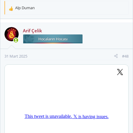
Alp Duman
T
e
p
k
Arif Çelik
i
l
e
r
31 Mart 2025
#48
: