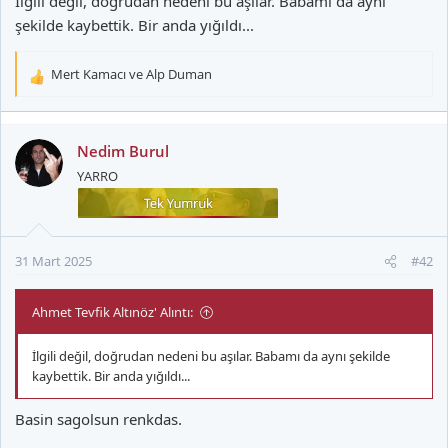
İlgili değil, doğrudan nedeni bu aşılar. Babamı da aynı
şekilde kaybettik. Bir anda yığıldı...
Mert Kamacı
ve
Alp Duman
T
e
p
k
Nedim Burul
i
YARRO
l
e
r
:
31 Mart 2025
#42
Ahmet Tevfik Altınöz' Alıntı:
İlgili değil, doğrudan nedeni bu aşılar. Babamı da aynı şekilde
kaybettik. Bir anda yığıldı...
Basin sagolsun renkdas.