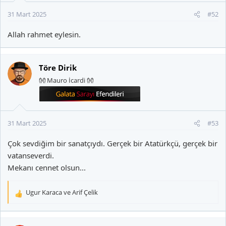
31 Mart 2025
#52
Allah rahmet eylesin.
Töre Dirik
👐 Mauro İcardi 👐
31 Mart 2025
#53
Çok sevdiğim bir sanatçıydı. Gerçek bir Atatürkçü, gerçek bir
vatanseverdi.
Mekanı cennet olsun...
Ugur Karaca
ve
Arif Çelik
T
e
p