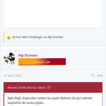
Ali Kol
,
Mert Erdaloglu
ve
Alp Duman
T
e
p
k
Alp Duman
i
l
e
r
31 Mart 2025
#49
:
Ahmet Tevfik Altınöz' Alıntı:
İlgili değil, doğrudan nedeni bu aşılar. Babamı da aynı şekilde
kaybettik. Bir anda yığıldı...