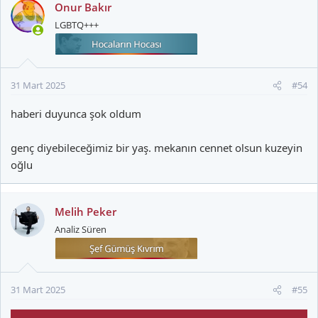
k
Onur Bakır
i
LGBTQ+++
l
e
r
:
31 Mart 2025
#54
haberi duyunca şok oldum
genç diyebileceğimiz bir yaş. mekanın cennet olsun kuzeyin
oğlu
Melih Peker
Analiz Süren
31 Mart 2025
#55