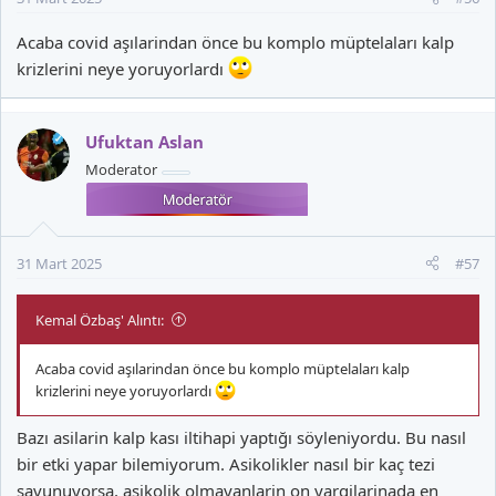
:
Acaba covid aşılarindan önce bu komplo müptelaları kalp
krizlerini neye yoruyorlardı
Ufuktan Aslan
Moderator
31 Mart 2025
#57
Kemal Özbaş' Alıntı:
Acaba covid aşılarindan önce bu komplo müptelaları kalp
krizlerini neye yoruyorlardı
Bazı asilarin kalp kası iltihapi yaptığı söyleniyordu. Bu nasıl
bir etki yapar bilemiyorum. Asikolikler nasıl bir kaç tezi
savunuyorsa, asikolik olmayanlarin on yargilarinada en