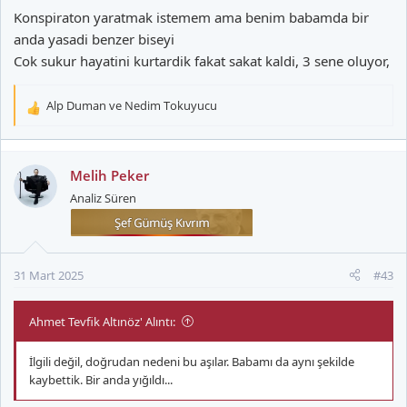
Konspiraton yaratmak istemem ama benim babamda bir
anda yasadi benzer biseyi
Cok sukur hayatini kurtardik fakat sakat kaldi, 3 sene oluyor,
Alp Duman
ve
Nedim Tokuyucu
T
e
p
k
Melih Peker
i
Analiz Süren
l
e
r
:
31 Mart 2025
#43
Ahmet Tevfik Altınöz' Alıntı:
İlgili değil, doğrudan nedeni bu aşılar. Babamı da aynı şekilde
kaybettik. Bir anda yığıldı...