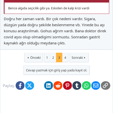
Bence algıda seçicilik gibi ya. Eskiden de kalp krizi vardi
Doğru her zaman vardı. Bir çok nedeni vardır. Sigara,
düzgün yada doğru şekilde beslenmeme vb. Yinede bu aşı
konusu araştırılmalı. Gohus ağrım vardı. Bana doktor direk
covid aşısı olup olmadigimi sormustu. Sonradan gastrit
kaynaklı ağrı olduğu meydana çıktı.
Önceki
1
2
3
4
Sonraki
Cevap yazmak için giriş yap yada kayıt ol.
Facebook
X (Twitter)
Bluesky
LinkedIn
Reddit
Pinterest
Tumblr
WhatsApp
E-posta
Li
Paylaş: