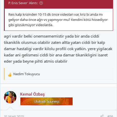
P. Enis Sever' Alıntı:
Reis kalp krizinden 10-15 dk önce videoları var, kriz bi anda mı
geliyor daha önce ağrı vs yapmıyor mu? Kendini kötü hissediyor
gibi gözükmüyor videolarda.
agri vardir belki onemsememistir yada bir anda ciddi
tikaniklik olusmus olabilir zaten altta yatan ciddi bir kalp
damar hastaligi vardir kilolu profili cok yatkin. yere yigilacak
kadar ani gelismesi ciddi bir ana damar tikanikligini isaret
eder yada beyne pihti atmis olabilir
Nedim Tokuyucu
T
e
p
k
Kemal Özbaş
i
l
e
r
31 Mart 2025
#56