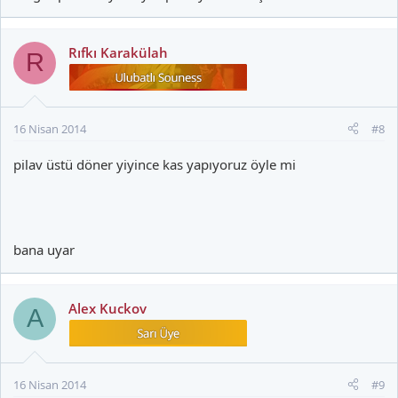
Rıfkı Karakülah
R
16 Nisan 2014
#8
pilav üstü döner yiyince kas yapıyoruz öyle mi
bana uyar
Alex Kuckov
A
16 Nisan 2014
#9