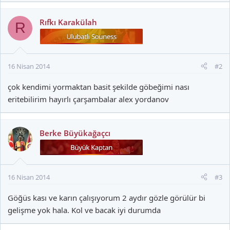
Rıfkı Karakülah
R
16 Nisan 2014
#2
çok kendimi yormaktan basit şekilde göbeğimi nası
eritebilirim hayırlı çarşambalar alex yordanov
Berke Büyükağaçcı
16 Nisan 2014
#3
Göğüs kası ve karın çalışıyorum 2 aydır gözle görülür bi
gelişme yok hala. Kol ve bacak iyi durumda