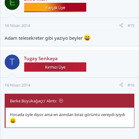
E
16 Nisan 2014
#15
Adam telesekreter gibi yaziyo beyler
Tugay Senkaya
T
16 Nisan 2014
#16
Berke Büyükağaçcı' Alıntı:
Hocada öyle diyor ama en azından biraz görüntü vereydi iyiydi