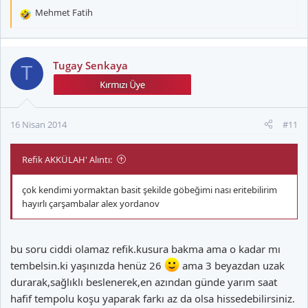
Mehmet Fatih
T
e
p
k
Tugay Senkaya
T
i
l
e
r
16 Nisan 2014
#11
:
Refik AKKÜLAH' Alıntı:
çok kendimi yormaktan basit şekilde göbeğimi nası eritebilirim
hayırlı çarşambalar alex yordanov
bu soru ciddi olamaz refik.kusura bakma ama o kadar mı
tembelsin.ki yaşınızda henüz 26
ama 3 beyazdan uzak
durarak,sağlıklı beslenerek,en azından günde yarım saat
hafif tempolu koşu yaparak farkı az da olsa hissedebilirsiniz.