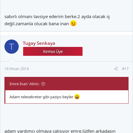
sabırlı olmanı tavsiye ederim berke.2 ayda olacak iş
değil.zamanla olucak bana inan
Tugay Senkaya
T
16 Nisan 2014
#17
Emre İnan' Alıntı:
Adam telesekreter gibi yaziyo beyler
adam yardımcı olmaya çalışıyor emre.lütfen arkadaşın