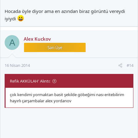
söylediğin bölgeler sabır isteyen bölgeler berke.özellikle
göğüs.kişinin genetiğine göre değişir kimine göre bir bölge
Hocada öyle diyor ama en azından biraz görüntü vereydi
kendini daha çabuk hissettirir ama göğüs hacimlendirmek
iyiydi
zordur.karın ise diyetle olur.
Alex Kuckov
A
16 Nisan 2014
#14
Refik AKKÜLAH' Alıntı:
çok kendimi yormaktan basit şekilde göbeğimi nası eritebilirim
hayırlı çarşambalar alex yordanov