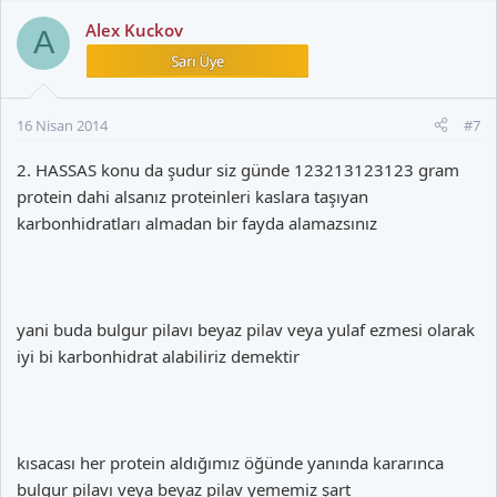
Alex Kuckov
A
16 Nisan 2014
#7
2. HASSAS konu da şudur siz günde 123213123123 gram
protein dahi alsanız proteinleri kaslara taşıyan
karbonhidratları almadan bir fayda alamazsınız
yani buda bulgur pilavı beyaz pilav veya yulaf ezmesi olarak
iyi bi karbonhidrat alabiliriz demektir
kısacası her protein aldığımız öğünde yanında kararınca
bulgur pilavı veya beyaz pilav yememiz şart