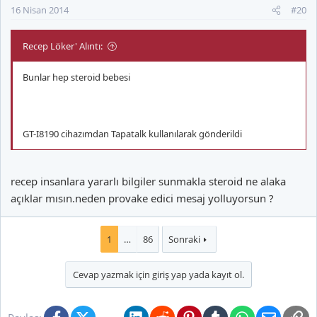
16 Nisan 2014
#20
Recep Löker' Alıntı:
Bunlar hep steroid bebesi
GT-I8190 cihazımdan Tapatalk kullanılarak gönderildi
recep insanlara yararlı bilgiler sunmakla steroid ne alaka
açıklar mısın.neden provake edici mesaj yolluyorsun ?
1
…
86
Sonraki
Cevap yazmak için giriş yap yada kayıt ol.
Facebook
X (Twitter)
Bluesky
LinkedIn
Reddit
Pinterest
Tumblr
WhatsApp
E-posta
Li