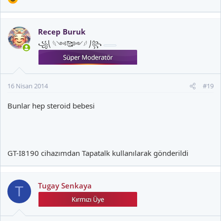
Recep Buruk
꧁⎝ 𓆩༺🥰༻𓆪 ⎠꧂
16 Nisan 2014
#19
Bunlar hep steroid bebesi
GT-I8190 cihazımdan Tapatalk kullanılarak gönderildi
Tugay Senkaya
T