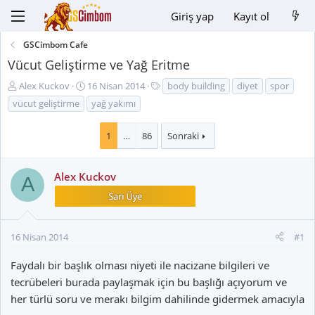
Giriş yap
Kayıt ol
GSCimbom Cafe
Vücut Geliştirme ve Yağ Eritme
K
B
E
Alex Kuckov
16 Nisan 2014
body building
diyet
spor
o
a
t
vücut geliştirme
yağ yakımı
n
ş
i
u
l
k
1
…
86
Sonraki
y
a
e
u
n
t
B
g
l
Alex Kuckov
A
a
ı
e
ş
ç
r
l
t
a
a
16 Nisan 2014
#1
t
r
a
i
Faydalı bir başlık olması niyeti ile nacizane bilgileri ve
n
h
tecrübeleri burada paylaşmak için bu başlığı açıyorum ve
i
her türlü soru ve merakı bilgim dahilinde gidermek amacıyla