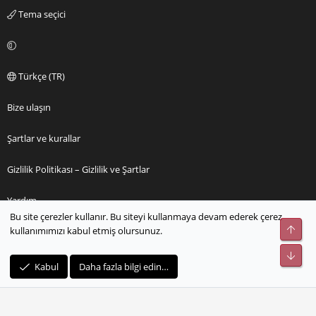
Tema seçici
Türkçe (TR)
Bize ulaşın
Şartlar ve kurallar
Gizlilik Politikası – Gizlilik ve Şartlar
Yardım
Bu site çerezler kullanır. Bu siteyi kullanmaya devam ederek çerez
Üst
kullanımımızı kabul etmiş olursunuz.
Ana sayfa
Alt
R
Kabul
Daha fazla bilgi edin…
S
S