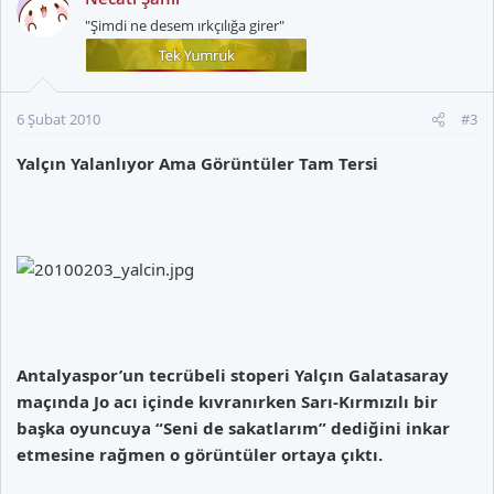
"Şimdi ne desem ırkçılığa girer"
6 Şubat 2010
#3
Yalçın Yalanlıyor Ama Görüntüler Tam Tersi
Antalyaspor’un tecrübeli stoperi Yalçın Galatasaray
maçında Jo acı içinde kıvranırken Sarı-Kırmızılı bir
başka oyuncuya “Seni de sakatlarım” dediğini inkar
etmesine rağmen o görüntüler ortaya çıktı.