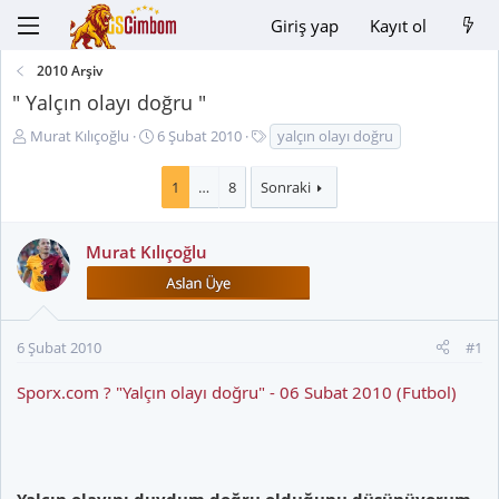
Giriş yap
Kayıt ol
2010 Arşiv
" Yalçın olayı doğru "
K
B
E
Murat Kılıçoğlu
6 Şubat 2010
yalçın olayı doğru
o
a
t
n
ş
i
1
…
8
Sonraki
u
l
k
y
a
e
u
n
t
Murat Kılıçoğlu
B
g
l
a
ı
e
ş
ç
r
l
t
6 Şubat 2010
#1
a
a
t
r
Sporx.com ? "Yalçın olayı doğru" - 06 Subat 2010 (Futbol)
a
i
n
h
i
Yalçın olayını duydum,doğru olduğunu düşünüyorum.