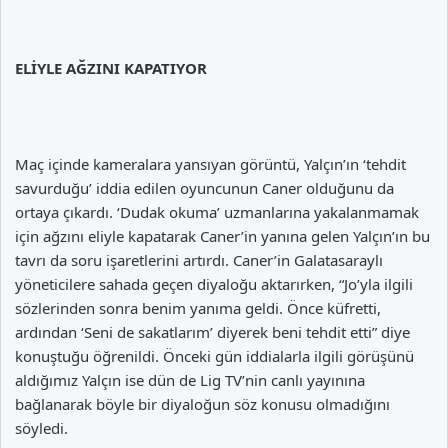
ELİYLE AĞZINI KAPATIYOR
Maç içinde kameralara yansıyan görüntü, Yalçın’ın ‘tehdit
savurduğu’ iddia edilen oyuncunun Caner olduğunu da
ortaya çıkardı. ‘Dudak okuma’ uzmanlarına yakalanmamak
için ağzını eliyle kapatarak Caner’in yanına gelen Yalçın’ın bu
tavrı da soru işaretlerini artırdı. Caner’in Galatasaraylı
yöneticilere sahada geçen diyaloğu aktarırken, “Jo’yla ilgili
sözlerinden sonra benim yanıma geldi. Önce küfretti,
ardından ‘Seni de sakatlarım’ diyerek beni tehdit etti” diye
konuştuğu öğrenildi. Önceki gün iddialarla ilgili görüşünü
aldığımız Yalçın ise dün de Lig TV’nin canlı yayınına
bağlanarak böyle bir diyaloğun söz konusu olmadığını
söyledi.