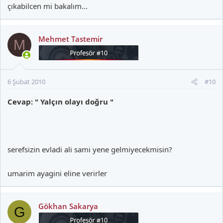
çıkabilcen mi bakalım...
Mehmet Tastemir
M
6 Şubat 2010
#10
Cevap: " Yalçın olayı doğru "
serefsizin evladi ali sami yene gelmiyecekmisin?
umarim ayagini eline verirler
Gökhan Sakarya
G