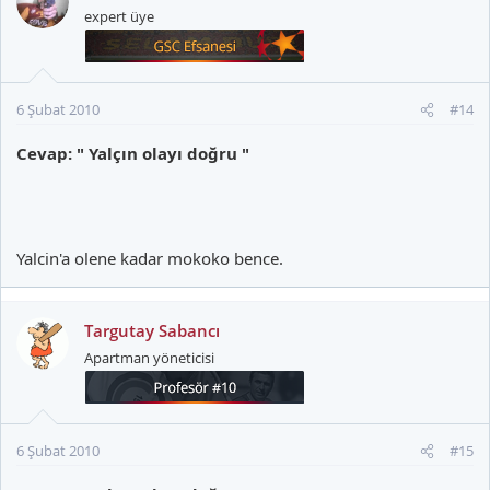
expert üye
6 Şubat 2010
#14
Cevap: " Yalçın olayı doğru "
Yalcin'a olene kadar mokoko bence.
Targutay Sabancı
Apartman yöneticisi
6 Şubat 2010
#15