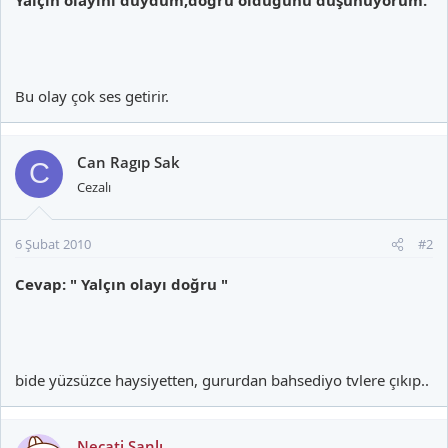
Bu olay çok ses getirir.
Can Ragıp Sak
C
Cezalı
6 Şubat 2010
#2
Cevap: " Yalçın olayı doğru "
bide yüzsüzce haysiyetten, gururdan bahsediyo tvlere çıkıp..
Necati Şanlı