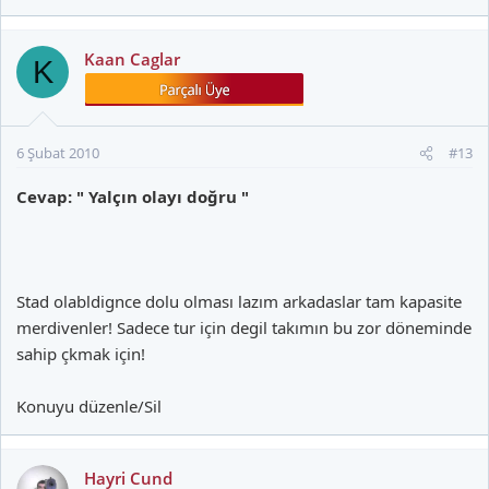
Kaan Caglar
K
6 Şubat 2010
#13
Cevap: " Yalçın olayı doğru "
Stad olabldignce dolu olması lazım arkadaslar tam kapasite
merdivenler! Sadece tur için degil takımın bu zor döneminde
sahip çkmak için!
Konuyu düzenle/Sil
Hayri Cund