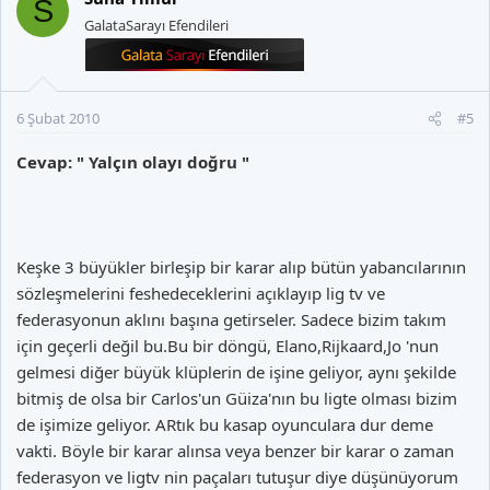
S
GalataSarayı Efendileri
6 Şubat 2010
#5
Cevap: " Yalçın olayı doğru "
Keşke 3 büyükler birleşip bir karar alıp bütün yabancılarının
sözleşmelerini feshedeceklerini açıklayıp lig tv ve
federasyonun aklını başına getirseler. Sadece bizim takım
için geçerli değil bu.Bu bir döngü, Elano,Rijkaard,Jo 'nun
gelmesi diğer büyük klüplerin de işine geliyor, aynı şekilde
bitmiş de olsa bir Carlos'un Güiza'nın bu ligte olması bizim
de işimize geliyor. ARtık bu kasap oyunculara dur deme
vakti. Böyle bir karar alınsa veya benzer bir karar o zaman
federasyon ve ligtv nin paçaları tutuşur diye düşünüyorum