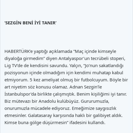
‘SEZGİN BENİ İYİ TANIR’
HABERTÜRK’e yaptığı açıklamada “Maç içinde kimseyle
diyaloğa girmedim” diyen Antalyaspor’un tecrübeli stoperi,
Lig TV’de de kendisini savundu. Yalçın, “Jo’nun sakatlandığı
pozisyonun içinde olmadığım için kendimi muhatap kabul
etmiyorum. 5 kez ameliyat olmuş bir futbolcuyum. Böyle bir
art niyetim söz konusu olamaz. Adnan Sezgin’le
İstanbulspor’da birlikte çalışmıştık. Benim kişiliğimi iyi tanır.
Biz mütevazı bir Anadolu kulübüyüz. Gururumuzla,
onurumuzla mücadele ediyoruz. Emeğimize saygısızlık
etmesinler. Galatasaray karşısında haklı bir galibiyet aldık.
Kimse buna gölge düşürmesin” ifadesini kullandı.