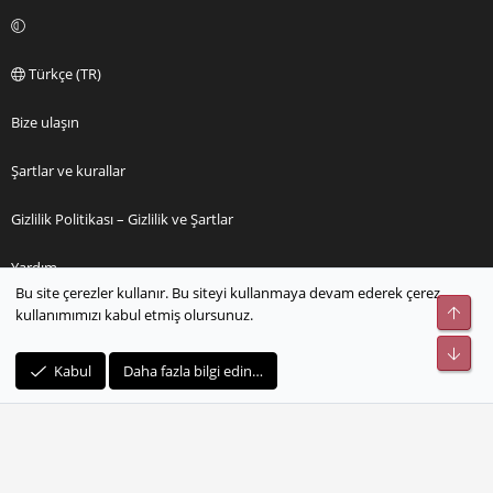
Türkçe (TR)
Bize ulaşın
Şartlar ve kurallar
Gizlilik Politikası – Gizlilik ve Şartlar
Yardım
Bu site çerezler kullanır. Bu siteyi kullanmaya devam ederek çerez
Üst
kullanımımızı kabul etmiş olursunuz.
Ana sayfa
Alt
R
Kabul
Daha fazla bilgi edin…
S
S