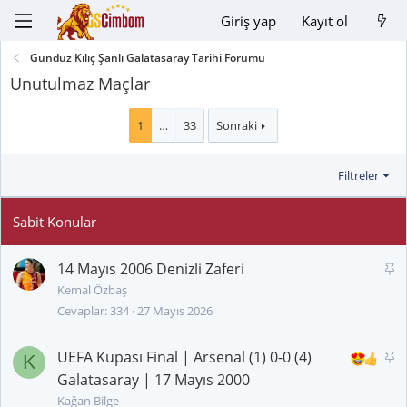
Giriş yap
Kayıt ol
Gündüz Kılıç Şanlı Galatasaray Tarihi Forumu
Unutulmaz Maçlar
1
…
33
Sonraki
Filtreler
14 Mayıs 2006 Denizli Zaferi
S
a
Kemal Özbaş
Cevaplar
334
27 Mayıs 2026
b
i
t
UEFA Kupası Final | Arsenal (1) 0-0 (4)
S
K
a
Galatasaray | 17 Mayıs 2000
b
Kağan Bilge