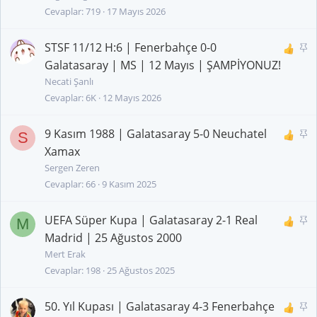
i
Cevaplar
719
17 Mayıs 2026
t
STSF 11/12 H:6 | Fenerbahçe 0-0
S
a
Galatasaray | MS | 12 Mayıs | ŞAMPİYONUZ!
b
Necati Şanlı
i
Cevaplar
6K
12 Mayıs 2026
t
9 Kasım 1988 | Galatasaray 5-0 Neuchatel
S
S
a
Xamax
b
Sergen Zeren
i
Cevaplar
66
9 Kasım 2025
t
UEFA Süper Kupa | Galatasaray 2-1 Real
S
M
a
Madrid | 25 Ağustos 2000
b
Mert Erak
i
Cevaplar
198
25 Ağustos 2025
t
50. Yıl Kupası | Galatasaray 4-3 Fenerbahçe
S