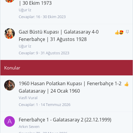
a
| 30 Ekim 1973
b
Uğur İz
i
Cevaplar
16
30 Ekim 2023
t
Gazi Büstü Kupası | Galatasaray 4-0
S
a
Fenerbahçe | 31 Ağustos 1928
b
Uğur İz
i
Cevaplar
9
31 Ağustos 2023
t
1960 Hasan Polatkan Kupası | Fenerbahçe 1-2
Galatasaray | 24 Ocak 1960
Vasfi Vural
Cevaplar
1
14 Temmuz 2026
Fenerbahçe 1 - Galatasaray 2 (22.12.1999)
A
Arkın Seven