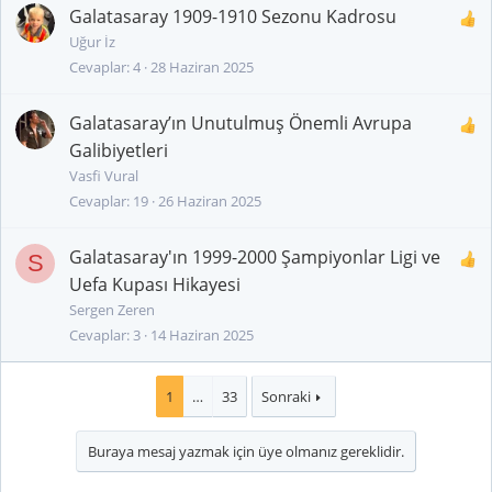
Galatasaray 1909-1910 Sezonu Kadrosu
Uğur İz
Cevaplar
4
28 Haziran 2025
Galatasaray’ın Unutulmuş Önemli Avrupa
Galibiyetleri
Vasfi Vural
Cevaplar
19
26 Haziran 2025
Galatasaray'ın 1999-2000 Şampiyonlar Ligi ve
S
Uefa Kupası Hikayesi
Sergen Zeren
Cevaplar
3
14 Haziran 2025
1
…
33
Sonraki
Buraya mesaj yazmak için üye olmanız gereklidir.