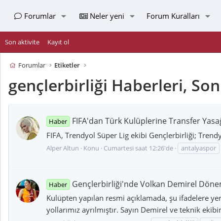
Forumlar
Neler yeni
Forum Kuralları
Son aktivite
Kayıt ol
Forumlar
Etiketler
gençlerbirliği Haberleri, So
FIFA'dan Türk Kulüplerine Transfer Yasa
Haber
FIFA, Trendyol Süper Lig ekibi Gençlerbirliği; Trendy
Alper Altun
Konu
Cumartesi saat 12:26'de
antalyaspor
Gençlerbirliği'nde Volkan Demirel Döne
Haber
Kulüpten yapılan resmi açıklamada, şu ifadelere ye
yollarımız ayrılmıştır. Sayın Demirel ve teknik ekib