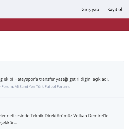
Giriş yap
Kayıt ol
 ekibi Hatayspor'a transfer yasağı getirildiğini açıkladı.
Forum:
Ali Sami Yen Türk Futbol Forumu
eler neticesinde Teknik Direktörümüz Volkan Demirel’le
şekkür...