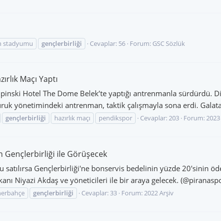
n stadyumu
gençlerbirliği
Cevaplar: 56
Forum:
GSC Sözlük
zırlık Maçı Yaptı
mpinski Hotel The Dome Belek’te yaptığı antrenmanla sürdürdü. D
uk yönetimindeki antrenman, taktik çalışmayla sona erdi. Galata
gençlerbirliği
hazırlık maçı
pendikspor
Cevaplar: 203
Forum:
2023 
in Gençlerbirliği ile Görüşecek
atılırsa Gençlerbirliği'ne bonservis bedelinin yüzde 20'sinin öden
kanı Niyazi Akdaş ve yöneticileri ile bir araya gelecek. (@piranasp
nerbahçe
gençlerbirliği
Cevaplar: 33
Forum:
2022 Arşiv