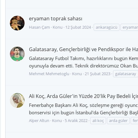
eryaman toprak sahası
Hasan Çam
Konu
12 Şubat 2024
ankaragücü
eryama
Galatasaray, Gençlerbirliği ve Pendikspor ile Ha
Galatasaray Futbol Takımı, hazırlıklarını bugün Ke
oyunuyla devam etti. Teknik direktörümüz Okan Bur
Mehmet Mehmetoglu
Konu
21 Şubat 2023
galatasaray
Ali Koç, Arda Güler'in Yüzde 20'lik Pay Bedeli İç
Fenerbahçe Başkanı Ali Koç, sözleşme gereği oyuncu s
bonservisi için bugün İstanbul'da Gençlerbirliği Baş
Alper Altun
Konu
5 Aralık 2022
ali koç
arda güler
fe