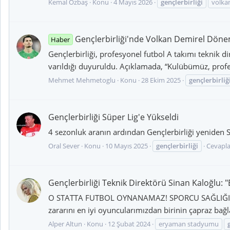
Kemal Özbaş
Konu
4 Mayıs 2026
gençlerbirliği
volka
Gençlerbirliği'nde Volkan Demirel Döne
Haber
Gençlerbirliği, profesyonel futbol A takımı teknik d
varıldığı duyuruldu. Açıklamada, “Kulübümüz, profes
Mehmet Mehmetoglu
Konu
28 Ekim 2025
gençlerbirliğ
Gençlerbirliği Süper Lig'e Yükseldi
4 sezonluk aranın ardından Gençlerbirliği yeniden S
Oral Sever
Konu
10 Mayıs 2025
gençlerbirliği
Cevapla
Gençlerbirliği Teknik Direktörü Sinan Kaloğlu:
O STATTA FUTBOL OYNANAMAZ! SPORCU SAĞLIĞI HER 
zararını en iyi oyuncularımızdan birinin çapraz bağ
Alper Altun
Konu
12 Şubat 2024
eryaman stadyumu