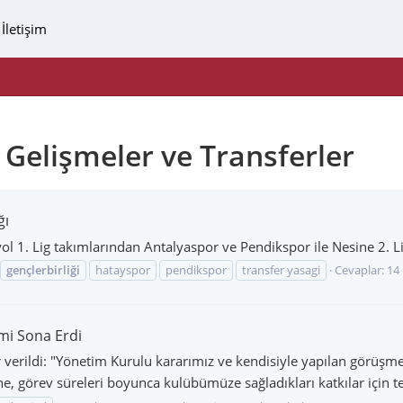
İletişim
n Gelişmeler ve Transferler
ğı
ol 1. Lig takımlarından Antalyaspor ve Pendikspor ile Nesine 2. Lig
gençlerbirliği
hatayspor
pendikspor
transfer yasagi
Cevaplar: 14
mi Sona Erdi
r verildi: "Yönetim Kurulu kararımız ve kendisiyle yapılan görüşm
ine, görev süreleri boyunca kulübümüze sağladıkları katkılar için te