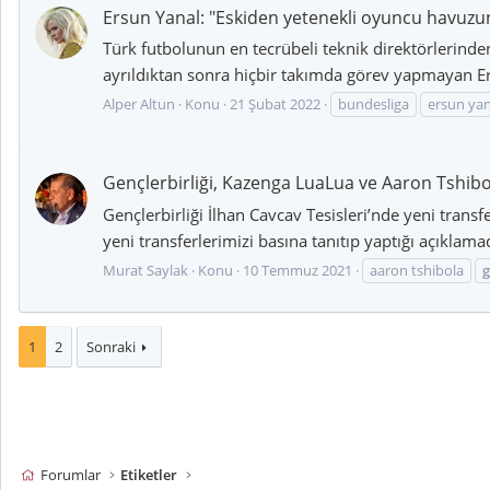
Ersun Yanal: "Eskiden yetenekli oyuncu havu
Türk futbolunun en tecrübeli teknik direktörlerinde
ayrıldıktan sonra hiçbir takımda görev yapmayan E
Alper Altun
Konu
21 Şubat 2022
bundesliga
ersun yan
Gençlerbirliği, Kazenga LuaLua ve Aaron Tshibol
Gençlerbirliği İlhan Cavcav Tesisleri’nde yeni tran
yeni transferlerimizi basına tanıtıp yaptığı açıkla
Murat Saylak
Konu
10 Temmuz 2021
aaron tshibola
g
1
2
Sonraki
Forumlar
Etiketler