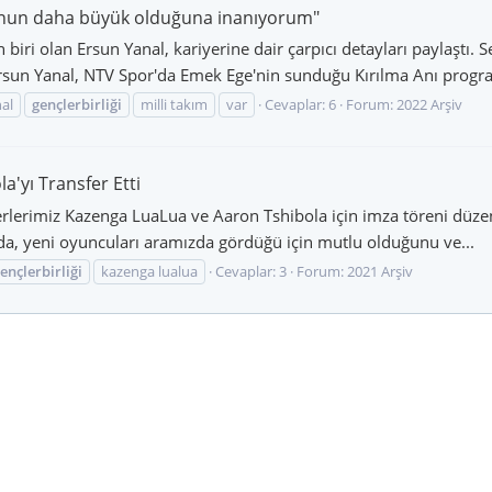
zunun daha büyük olduğuna inanıyorum"
n biri olan Ersun Yanal, kariyerine dair çarpıcı detayları paylaşt
rsun Yanal, NTV Spor'da Emek Ege'nin sunduğu Kırılma Anı progra
al
gençlerbirliği
milli takım
var
Cevaplar: 6
Forum:
2022 Arşiv
a'yı Transfer Etti
sferlerimiz Kazenga LuaLua ve Aaron Tshibola için imza töreni dü
mada, yeni oyuncuları aramızda gördüğü için mutlu olduğunu ve...
ençlerbirliği
kazenga lualua
Cevaplar: 3
Forum:
2021 Arşiv