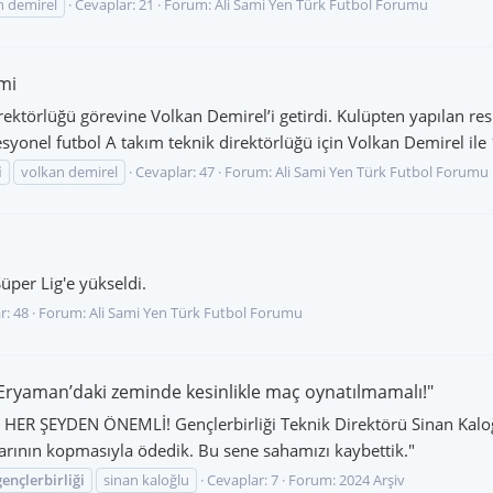
n demirel
Cevaplar: 21
Forum:
Ali Sami Yen Türk Futbol Forumu
mi
irektörlüğü görevine Volkan Demirel’i getirdi. Kulüpten yapılan re
yonel futbol A takım teknik direktörlüğü için Volkan Demirel ile 1
i
volkan demirel
Cevaplar: 47
Forum:
Ali Sami Yen Türk Futbol Forumu
üper Lig'e yükseldi.
r: 48
Forum:
Ali Sami Yen Türk Futbol Forumu
 "Eryaman’daki zeminde kesinlikle maç oynatılmamalı!"
ŞEYDEN ÖNEMLİ! Gençlerbirliği Teknik Direktörü Sinan Kaloğlu
larının kopmasıyla ödedik. Bu sene sahamızı kaybettik."
gençlerbirliği
sinan kaloğlu
Cevaplar: 7
Forum:
2024 Arşiv