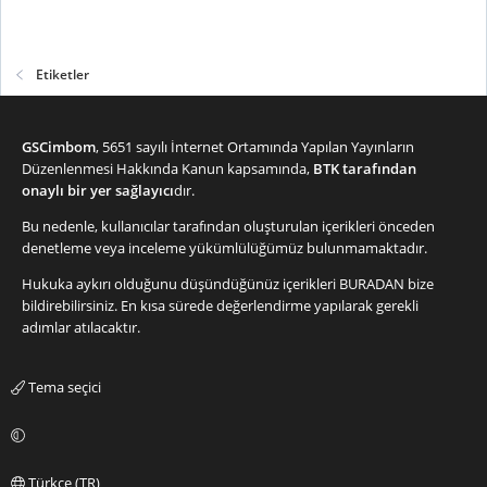
Etiketler
GSCimbom
, 5651 sayılı İnternet Ortamında Yapılan Yayınların
Düzenlenmesi Hakkında Kanun kapsamında,
BTK tarafından
onaylı bir yer sağlayıcı
dır.
Bu nedenle, kullanıcılar tarafından oluşturulan içerikleri önceden
denetleme veya inceleme yükümlülüğümüz bulunmamaktadır.
Hukuka aykırı olduğunu düşündüğünüz içerikleri
BURADAN
bize
bildirebilirsiniz. En kısa sürede değerlendirme yapılarak gerekli
adımlar atılacaktır.
Tema seçici
Türkçe (TR)