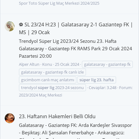
Spor Toto Süper Lig Maç Merkezi 2024/2025
⚽ SL 23/24 H:23 | Galatasaray 2-1 Gaziantep FK |
MS | 29 Ocak
Trendyol Süper Lig 2023/24 Sezonu 23. Hafta
Galatasaray - Gaziantep FK RAMS Park 29 Ocak 2024
Pazartesi 20:00
Alper Altun
Konu
25 Ocak 2024
galatasaray - gaziantep fk
galatasaray - gaziantep fk canlı izle
gscimbom canlı maç anlatımı
süper
lig
23.
hafta
trendyol
süper
lig
2023-24 sezonu
Cevaplar: 3.248
Forum:
2023/2024 Maç Merkezi
23. Haftanın Hakemleri Belli Oldu
Galatasaray - Gaziantep FK: Arda Kardeşler Sivasspor
- Beşiktaş: Ali Şansalan Fenerbahçe - Ankaragücü: