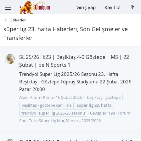
Giriş yap
Kayıt ol
Etiketler
süper lig 23. hafta Haberleri, Son Gelişmeler ve
Transferler
SL 25/26 H:23 | Beşiktaş 4-0 Göztepe | MS | 22
Şubat | beIN Sports 1
Trendyol Süper Lig 2025/26 Sezonu 23. Hafta
Beşiktaş - Göztepe Tüpraş Stadyumu 22 Şubat 2026
Pazar 20:00
Alper Altun
Konu
16 Şubat 2026
beşiktaş - göztepe
beşiktaş - göztepe canlı izle
süper
lig
23.
hafta
trendyol
süper
lig
2025-26 sezonu
Cevaplar: 198
Forum:
Spor Toto Süper Lig Maç Merkezi 2025/2026