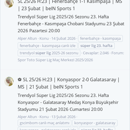
SL 25/26 H:23 | Fenerbahçe 1-1 Kasımpaşa | MS
| 23 Şubat | beIN Sports 1
Trendyol Süper Lig 2025/26 Sezonu 23. Hafta
Fenerbahçe - Kasımpaşa Chobani Stadyumu 23 Şubat
2026 Pazartesi 20:00
Alper Altun
Konu
14 Şubat 2026
fenerbahçe - kasımpaşa
fenerbahçe - kasımpaşa canlı izle
süper
lig
23.
hafta
trendyol
süper
lig
2025-26 sezonu
Cevaplar: 2.046
Forum:
Spor Toto Süper Lig Maç Merkezi 2025/2026
⚽ SL 25/26 H:23 | Konyaspor 2-0 Galatasaray |
MS | 21 Şubat | beIN Sports 1
Trendyol Süper Lig 2025/26 Sezonu 23. Hafta
Konyaspor - Galatasaray Medaş Konya Büyükşehir
Stadyumu 21 Şubat 2026 Cumartesi 20:00
Alper Altun
Konu
13 Şubat 2026
gscimbom canlı maç anlatımı
konyaspor - galatasaray
konyaspor - galatasaray canlı izle
süper
lig
23.
hafta