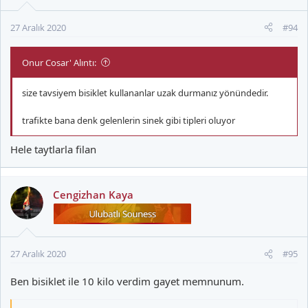
r
:
27 Aralık 2020
#94
Onur Cosar' Alıntı:
size tavsiyem bisiklet kullananlar uzak durmanız yönündedir.
trafikte bana denk gelenlerin sinek gibi tipleri oluyor
Hele taytlarla filan
Cengizhan Kaya
27 Aralık 2020
#95
Ben bisiklet ile 10 kilo verdim gayet memnunum.