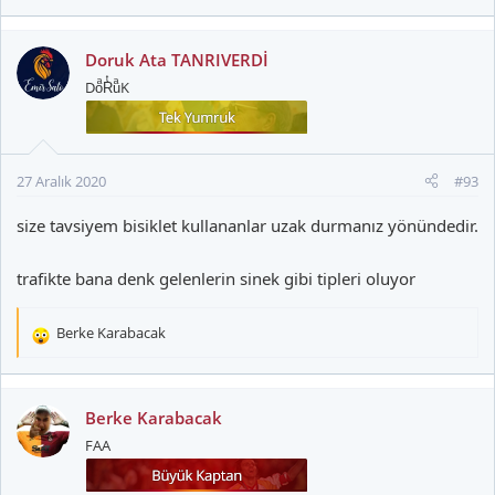
Doruk Ata TANRIVERDİ
DoͣRͭuͣK
27 Aralık 2020
#93
size tavsiyem bisiklet kullananlar uzak durmanız yönündedir.
trafikte bana denk gelenlerin sinek gibi tipleri oluyor
Berke Karabacak
T
e
p
k
Berke Karabacak
i
FAA
l
e