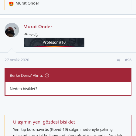
Murat Onder
T
e
p
k
Murat Onder
i
🚲ᯓ⋆.ೃ
l
e
r
:
27 Aralık 2020
#96
Berke Deniz' Alıntı:
Neden bisiklet?
Ulaşımın yeni gözdesi bisiklet
Yeni tip koronavirüs (Kovid-19) salgını nedeniyle şehir içi
ulaşımda bisiklet kullanımında önemli artış yaşandı. - Anadolu