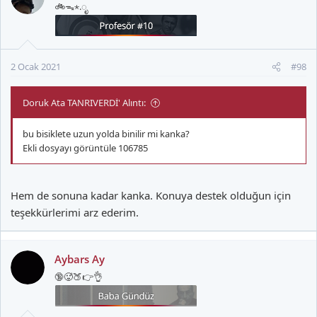
🚲ᯓ⋆.ೃ
l
e
r
:
2 Ocak 2021
#98
Doruk Ata TANRIVERDİ' Alıntı:
bu bisiklete uzun yolda binilir mi kanka?
Ekli dosyayı görüntüle 106785
Hem de sonuna kadar kanka. Konuya destek olduğun için
teşekkürlerimi arz ederim.
Aybars Ay
🔞🥵🍑👉👌