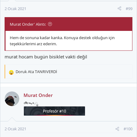
2 Ocak 2021
#99
Murat Onder' Alıntı:
Hem de sonuna kadar kanka. Konuya destek olduğun için
teşekkürlerimi arz ederim.
murat hocam bugün bisiklet vakti değil
Doruk Ata TANRIVERDİ
T
e
p
k
Murat Onder
i
🚲ᯓ⋆.ೃ
l
e
r
:
2 Ocak 2021
#100