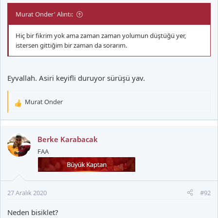
Murat Onder' Alıntı:
Hiç bir fikrim yok ama zaman zaman yolumun düştüğü yer,
istersen gittiğim bir zaman da sorarım.
Eyvallah. Asiri keyifli duruyor sürüşü yav.
Murat Onder
T
e
p
k
Berke Karabacak
i
FAA
l
e
r
:
27 Aralık 2020
#92
Neden bisiklet?