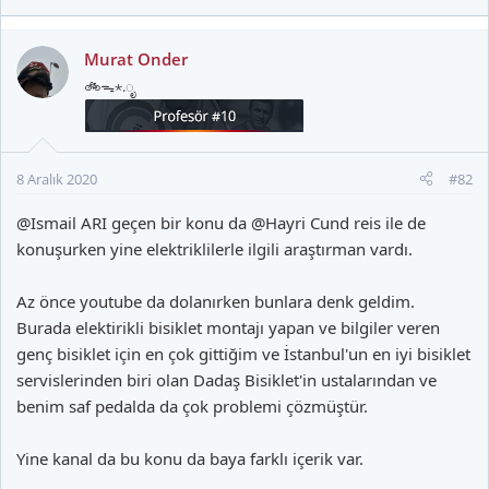
e
p
k
Murat Onder
i
🚲ᯓ⋆.ೃ
l
e
r
:
8 Aralık 2020
#82
@Ismail ARI
geçen bir konu da
@Hayri Cund
reis ile de
konuşurken yine elektriklilerle ilgili araştırman vardı.
Az önce youtube da dolanırken bunlara denk geldim.
Burada elektirikli bisiklet montajı yapan ve bilgiler veren
genç bisiklet için en çok gittiğim ve İstanbul'un en iyi bisiklet
servislerinden biri olan Dadaş Bisiklet'in ustalarından ve
benim saf pedalda da çok problemi çözmüştür.
Yine kanal da bu konu da baya farklı içerik var.