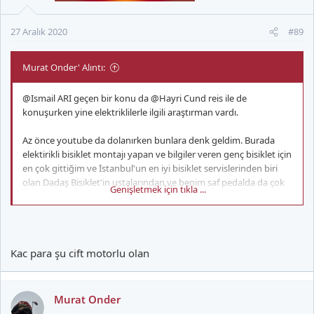
e
r
27 Aralık 2020
#89
:
Murat Onder' Alıntı:
@Ismail ARI
geçen bir konu da
@Hayri Cund
reis ile de
konuşurken yine elektriklilerle ilgili araştırman vardı.
Az önce youtube da dolanırken bunlara denk geldim. Burada
elektirikli bisiklet montajı yapan ve bilgiler veren genç bisiklet için
en çok gittiğim ve İstanbul'un en iyi bisiklet servislerinden biri
olan Dadaş Bisiklet'in ustalarından ve benim saf pedalda da çok
Genişletmek için tıkla ...
problemi çözmüştür.
Yine kanal da bu konu da baya farklı içerik var.
Kac para şu cift motorlu olan
İstersen bir bak belki sana fikir verebilir.
Murat Onder