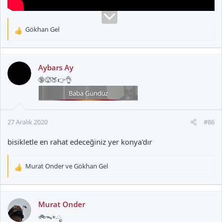
Gökhan Gel
T
e
p
k
Aybars Ay
i
🔞🥵🍑👉👌
l
e
r
:
27 Aralık 2020
#86
bisikletle en rahat edeceğiniz yer konya'dır
Murat Onder
ve
Gökhan Gel
T
e
p
k
Murat Onder
i
🚲ᯓ⋆.ೃ
l