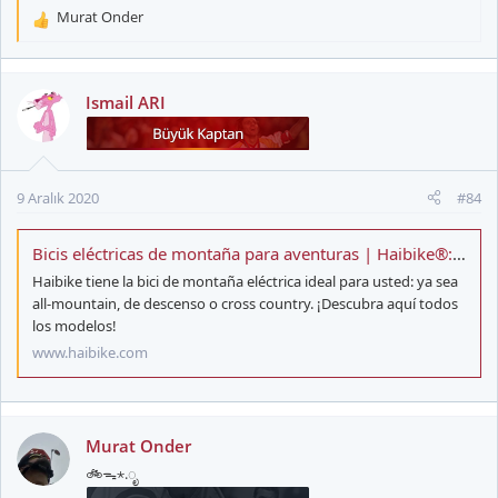
Murat Onder
T
e
p
k
Ismail ARI
i
l
e
r
9 Aralık 2020
#84
:
Bicis eléctricas de montaña para aventuras | Haibike®: eMountainb
Haibike tiene la bici de montaña eléctrica ideal para usted: ya sea
all-mountain, de descenso o cross country. ¡Descubra aquí todos
los modelos!
www.haibike.com
Murat Onder
🚲ᯓ⋆.ೃ