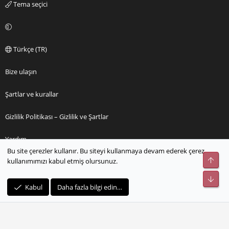
Tema seçici
Türkçe (TR)
Bize ulaşın
Şartlar ve kurallar
Gizlilik Politikası – Gizlilik ve Şartlar
Yardım
Bu site çerezler kullanır. Bu siteyi kullanmaya devam ederek çerez
Üst
kullanımımızı kabul etmiş olursunuz.
Ana sayfa
Alt
R
Kabul
Daha fazla bilgi edin…
S
S