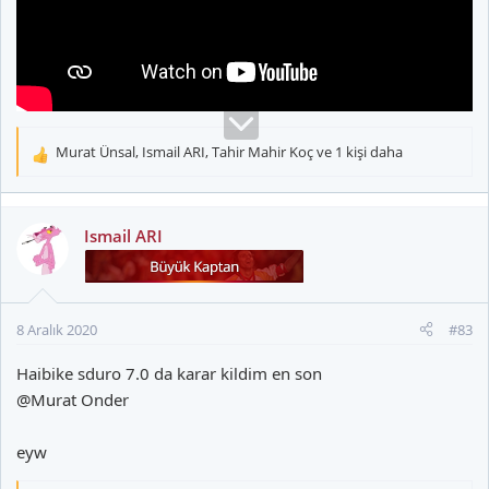
Murat Ünsal
,
Ismail ARI
,
Tahir Mahir Koç
ve 1 kişi daha
T
e
p
k
Ismail ARI
i
l
e
r
8 Aralık 2020
#83
:
Haibike sduro 7.0 da karar kildim en son
@Murat Onder
eyw