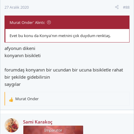
:
27 Aralık 2020
#88
Murat Onder' Alıntı:
Evet bu konu da Konya'nın metnini çok duydum renktaş.
afyonun dikeni
konyanın bisikleti
forumdaş konyanın bir ucundan bir ucuna bisikletle rahat
bir şekilde gidebilirsin
saygılar
Murat Onder
T
e
p
k
Sami Karakoç
i
l