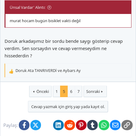
Ünsal Vardar' Alıntı:
murat hocam bugün bisiklet vakti değil
Doruk arkadaşımız bir sordu bende saygı gösterip cevap
verdim. Sen sorsaydın ve cevap vermeseydim ne
hissederdin ?
Doruk Ata TANRIVERDİ
ve
Aybars Ay
T
e
p
k
Önceki
1
5
6
7
Sonraki
i
l
Cevap yazmak için giriş yap yada kayıt ol.
e
r
:
Facebook
X (Twitter)
Bluesky
LinkedIn
Reddit
Pinterest
Tumblr
WhatsApp
E-posta
Li
Paylaş: