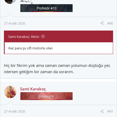
🚲ᯓ⋆.ೃ
27 Aralık 2020
#90
Sami Karakoç' Alıntı:
Kac para şu cift motorlu olan
Hiç bir fikrim yok ama zaman zaman yolumun düştüğü yer,
istersen gittiğim bir zaman da sorarım.
Sami Karakoç
27 Aralık 2020
#91