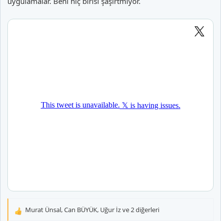
uygulamalar. Beni hiç birisi şaşırtmıyor.
Murat Ünsal
,
Can BÜYÜK
,
Uğur İz
ve 2 diğerleri
T