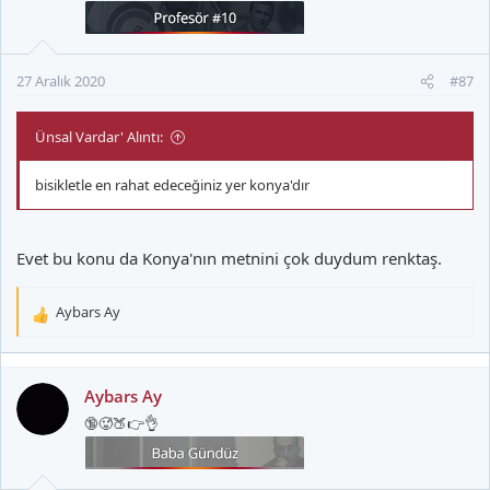
e
r
:
27 Aralık 2020
#87
Ünsal Vardar' Alıntı:
bisikletle en rahat edeceğiniz yer konya'dır
Evet bu konu da Konya'nın metnini çok duydum renktaş.
Aybars Ay
T
e
p
k
Aybars Ay
i
🔞🥵🍑👉👌
l
e
r