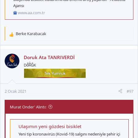
Ajansı
www.aa.com.tr
Berke Karabacak
T
e
p
k
Doruk Ata TANRIVERDİ
i
DoͣRͭuͣK
l
e
r
:
2 Ocak 2021
#97
Murat Onder' Alıntı:
Ulaşımın yeni gözdesi bisiklet
Yeni tip koronavirüs (Kovid-19) salgını nedeniyle şehir içi