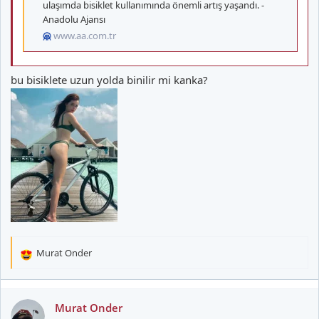
ulaşımda bisiklet kullanımında önemli artış yaşandı. -
Anadolu Ajansı
www.aa.com.tr
bu bisiklete uzun yolda binilir mi kanka?
Murat Onder
T
e
p
k
Murat Onder
i