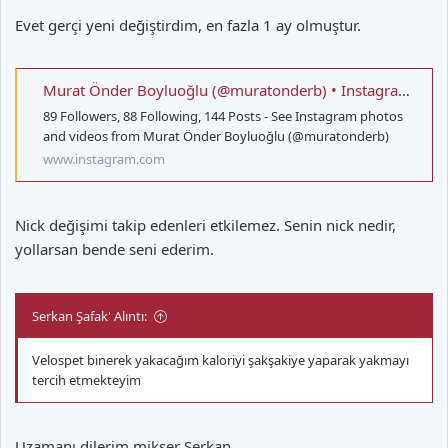
Evet gerçi yeni değiştirdim, en fazla 1 ay olmuştur.
Murat Önder Boyluoğlu (@muratonderb) • Instagram photos and videos
89 Followers, 88 Following, 144 Posts - See Instagram photos
and videos from Murat Önder Boyluoğlu (@muratonderb)
www.instagram.com
Nick değişimi takip edenleri etkilemez. Senin nick nedir,
yollarsan bende seni ederim.
Serkan Şafak' Alıntı:
Velospet binerek yakacağım kaloriyi şakşakiye yaparak yakmayı
tercih etmekteyim
Uzamanı dilerim mikser Serkan.