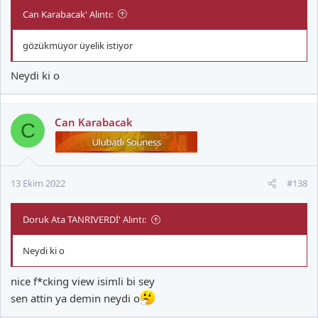
Can Karabacak' Alıntı:
gözükmüyor üyelik istiyor
Neydi ki o
Can Karabacak
C
13 Ekim 2022
#138
Doruk Ata TANRIVERDİ' Alıntı:
Neydi ki o
nice f*cking view isimli bi sey
sen attin ya demin neydi o