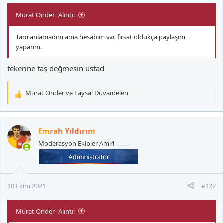
Murat Onder' Alıntı:
Tam anlamadım ama hesabım var, fırsat oldukça paylaşım
yaparım.
tekerine taş değmesin üstad
Murat Onder
ve
Faysal Duvardelen
T
e
p
k
Emrah Yıldırım
i
Moderasyon Ekipler Amiri
l
e
r
:
10 Ekim 2021
#127
Murat Onder' Alıntı: