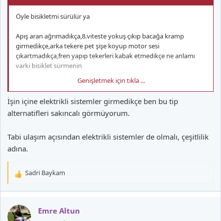
Öyle bisikletmi sürülür ya
Apış aran ağrımadıkça,8.viteste yokuş çıkıp bacağa kramp
girmedikçe,arka tekere pet şişe koyup motor sesi
çıkartmadıkça,fren yapıp tekerleri kabak etmedikçe ne anlamı
varki bisiklet sürmenin
Genişletmek için tıkla ...
Haksızmıyım üstad
@Murat Onder
İşin içine elektrikli sistemler girmedikçe ben bu tip
alternatifleri sakıncalı görmüyorum.
Tabi ulaşım açısından elektrikli sistemler de olmalı, çeşitlilik
adına.
Sadri Baykam
T
e
p
k
Emre Altun
i