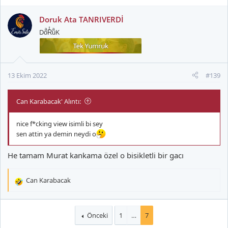
Doruk Ata TANRIVERDİ
DoͣRͭuͣK
13 Ekim 2022
#139
Can Karabacak' Alıntı:
nice f*cking view isimli bi sey
sen attin ya demin neydi o
He tamam Murat kankama özel o bisikletli bir gacı
Can Karabacak
T
e
p
k
Önceki
1
…
7
i