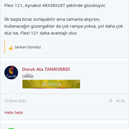
Flexi 121, Aynakol 48X38X28T şeklinde gözüküyor.
İlk başta biraz zorlayabilir ama zamanla alışırsın.
Kullanacağın güzergahlar da çok rampa yoksa, yol daha çok
düz ise, Flexi 121 daha avantajlı olur.
Serkan Gündüz
T
e
p
k
Doruk Ata TANRIVERDİ
i
DoͣRͭuͣK
l
e
r
:
13 Ekim 2022
#134
Hele hele