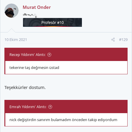
Murat Onder
🚲ᯓ⋆.ೃ
10 Ekim 2021
#129
Recep Yıldırım' Alıntı:
tekerine taş değmesin üstad
Teşekkürler dostum.
Emrah Yıldırım' Alıntı:
nick değiştirdin sanırım bulamadım önceden takip ediyordum