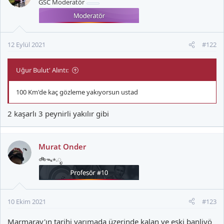
GSC Moderatör
l
e
r
:
12 Eylül 2021
#122
Uğur Bulut' Alıntı:
100 Km'de kaç gözleme yakıyorsun ustad
2 kaşarlı 3 peynirli yakılır gibi
Murat Onder
🚲ᯓ⋆.ೃ
10 Ekim 2021
#123
Marmaray'ın tarihi yarımada üzerinde kalan ve eski banliyö