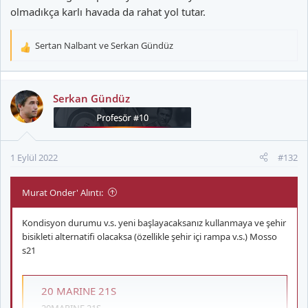
olmadıkça karlı havada da rahat yol tutar.
Sertan Nalbant
ve
Serkan Gündüz
T
e
p
k
Serkan Gündüz
i
l
e
r
1 Eylül 2022
#132
:
Murat Onder' Alıntı:
Kondisyon durumu v.s. yeni başlayacaksanız kullanmaya ve şehir
bisikleti alternatifi olacaksa (özellikle şehir içi rampa v.s.) Mosso
s21
20 MARINE 21S