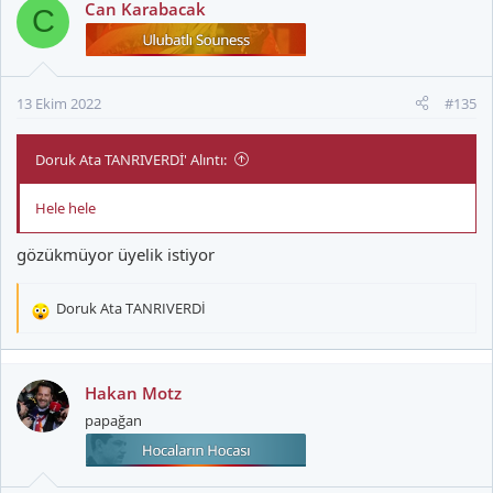
Can Karabacak
C
13 Ekim 2022
#135
Doruk Ata TANRIVERDİ' Alıntı:
Hele hele
gözükmüyor üyelik istiyor
Doruk Ata TANRIVERDİ
T
e
p
k
Hakan Motz
i
papağan
l
e
r