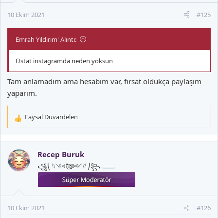
Sirkeci-Kazlıçeşme Hattı yeniden hayata
10 Ekim 2021
#125
geçiriliyor, Hattaki Eski Rayların Söküm
Çalışmaları Başladı, Ulaştırma ve Altyapı Bakanı
Adil Karaismailoğlu Projenin 2023 yılı içinde
Emrah Yıldırım' Alıntı:
tamamlanmasını hedefliyoruz dedi
www.fatihhaber.com
Üstat instagramda neden yoksun
Tam anlamadım ama hesabım var, fırsat oldukça paylaşım
yaparım.
Faysal Duvardelen
T
e
p
k
Recep Buruk
i
꧁⎝ 𓆩༺🥰༻𓆪 ⎠꧂
l
e
r
:
10 Ekim 2021
#126