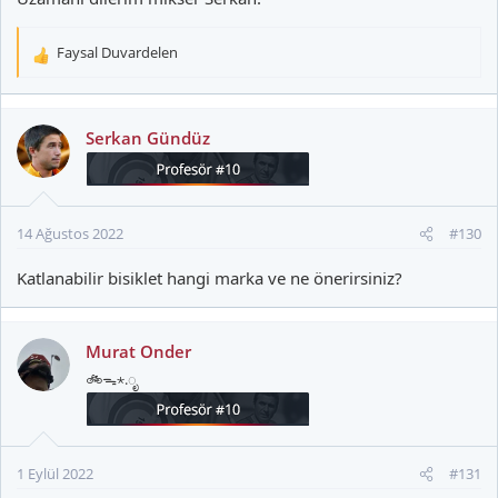
Faysal Duvardelen
T
e
p
k
Serkan Gündüz
i
l
e
r
14 Ağustos 2022
#130
:
Katlanabilir bisiklet hangi marka ve ne önerirsiniz?
Murat Onder
🚲ᯓ⋆.ೃ
1 Eylül 2022
#131