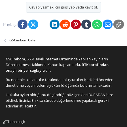
l
Cevap yazmak için giriş yap yada kayıt ol.
e
r
:
Facebook
X (Twitter)
Bluesky
LinkedIn
Reddit
Pinterest
Tumblr
WhatsApp
E-posta
Li
Paylaş:
GSCimbom Cafe
GSCimbom
, 5651 sayılı İnternet Ortamında Yapılan Yayınların
Düzenlenmesi Hakkında Kanun kapsamında,
BTK tarafından
onaylı bir yer sağlayıcı
dır.
Bu nedenle, kullanıcılar tarafından oluşturulan içerikleri önceden
denetleme veya inceleme yükümlülüğümüz bulunmamaktadır.
Hukuka aykırı olduğunu düşündüğünüz içerikleri
BURADAN
bize
bildirebilirsiniz. En kısa sürede değerlendirme yapılarak gerekli
adımlar atılacaktır.
Tema seçici