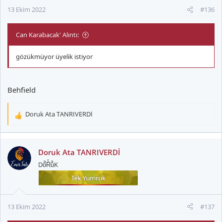
:
13 Ekim 2022
#136
Can Karabacak' Alıntı:
gözükmüyor üyelik istiyor
Behfield
Doruk Ata TANRIVERDİ
T
e
p
k
Doruk Ata TANRIVERDİ
i
DoͣRͭuͣK
l
e
r
:
13 Ekim 2022
#137