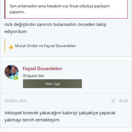
Tam anlamadım ama hesabım var, fırsat oldukça paylaşım
yaparım.
nick değiştirdin sanırım bulamadım önceden takip
ediyordum
Murat Onder
ve
Faysal Duvardelen
T
e
p
k
Faysal Duvardelen
i
🍑Spank Me
l
e
r
:
10 Ekim 2021
#128
Velospet binerek yakacağım kaloriyi şakşakiye yaparak
yakmayı tercih etmekteyim