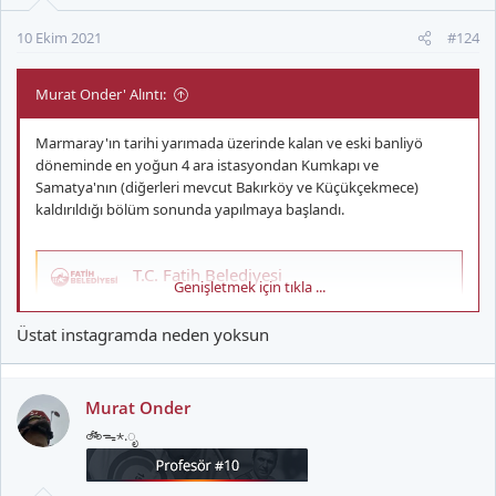
10 Ekim 2021
#124
Murat Onder' Alıntı:
Marmaray'ın tarihi yarımada üzerinde kalan ve eski banliyö
döneminde en yoğun 4 ara istasyondan Kumkapı ve
Samatya'nın (diğerleri mevcut Bakırköy ve Küçükçekmece)
kaldırıldığı bölüm sonunda yapılmaya başlandı.
T.C. Fatih Belediyesi
Genişletmek için tıkla ...
T.C. Fatih Belediyesi Resmi Web Sitesi, fatih.bel.tr
www.fatih.bel.tr
Üstat instagramda neden yoksun
Hat ile birlikte 7.5 km. bisiklet yolu ve 6.5 km. yaya yolu olacakmış
Murat Onder
bakalım nasıl olacak. Hayırlı olsun.
🚲ᯓ⋆.ೃ
Sirkeci Kazlıçeşme Treni hayata geçiyor