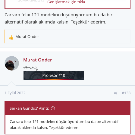
20MARINE 21S
Genişletmek için tıkla ...
mossobisiklet.com
Carraro felix 121 modelini düşünüyordum bu da bir
alternatif olarak aklımda kalsın. Teşekkür ederim.
Aynakol 42/32/22
Ruble 7-14/28
Murat Onder
T
Üzerinde ki lastiğin yol tutuşu da 10 numara. Asfalt lastiği
e
olmasına rağmen parke yolda sallamıyor. Buzlanma olmadıkça
p
karlı havada da rahat yol tutar.
k
Murat Onder
i
🚲ᯓ⋆.ೃ
l
e
r
:
1 Eylül 2022
#133
Serkan Gündüz' Alıntı:
Carraro felix 121 modelini düşünüyordum bu da bir alternatif
olarak aklımda kalsın. Teşekkür ederim.