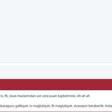
 ts, fb, sivas maclarindan ust uste puan kaybetmisiz. Ah ah ah
nkaragucu galibiyet, ts mağlubiyet, fb maglubiyet, sivasspor beraberlik. Arda