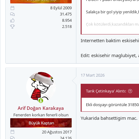
a
i
n
h
8 Eylül 2009
Salakça bir gol yiyip yenild
i
31.475
8.954
Çok kötülerdi,kazandıkları ma
2.518
Son maçta şampiyonluğu kaçı
Internetten baktim eskisehi
Edit: eskisehir maglubiyet,
17 Mart 2026
Tarık Çetinkaya' Alıntı:
Ekli dosyayı görüntüle 31850
Arif Doğan Karakaya
Fenerden korkan fenerli olsun
Yukarida bahsettigim mac. 
20 Ağustos 2017
24.126