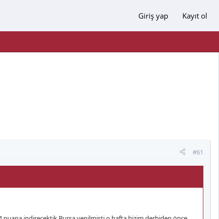
Giriş yap
Kayıt ol
#61
 4 puana indirecektik Bursa yenilmişti o hafta bizim derbiden önce