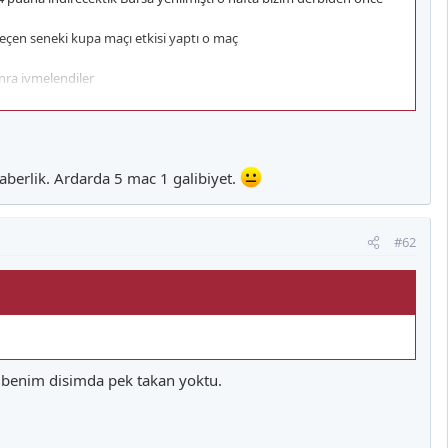
eçen seneki kupa maçı etkisi yaptı o maç
onra ivmelendiler
n bile anlayamıyorum ben
raberlik. Ardarda 5 mac 1 galibiyet.
#62
 benim disimda pek takan yoktu.