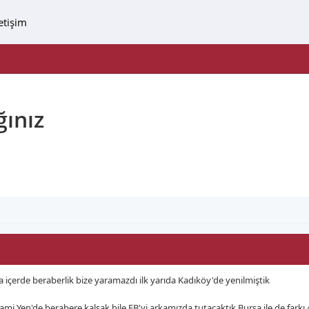
letişim
ğınız
sa içerde beraberlik bize yaramazdı ilk yarıda Kadıköy'de yenilmiştik
mi Yen'de berabere kalsak bile FB'yi arkamızda tutacaktık,Bursa ile de farkı