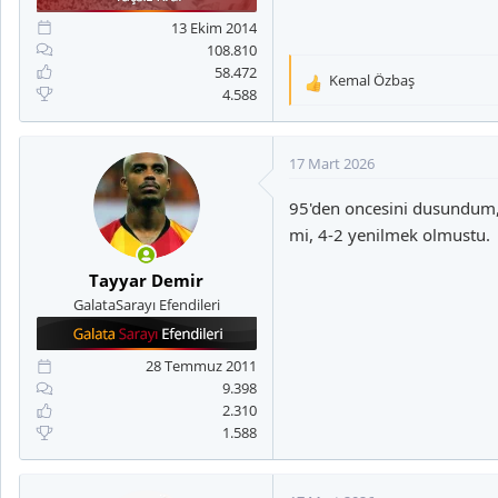
13 Ekim 2014
108.810
58.472
Kemal Özbaş
T
4.588
e
p
k
17 Mart 2026
i
l
95'den oncesini dusundum, 
e
mi, 4-2 yenilmek olmustu.
r
Bu ikisi.
:
Tayyar Demir
GalataSarayı Efendileri
28 Temmuz 2011
9.398
2.310
1.588