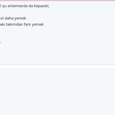
l şu anlamlarda da kepazeli;
 gol daha yemek
staki takimdan fark yemek