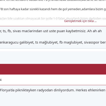
ik,FB son haftaya kadar sürekli kazandı hem de gol yemeden,adamlara bizim g
çları bile uzaktan olmayacak bir golle 1-0 falan alıyorlardı,bizim derbiden s
Genişletmek için tıkla ...
rdıklarına da bakma,20 tane gol kaçırmışlardı o maçın 1-1 bitmesini bugü
r, ts, fb, sivas maclarindan ust uste puan kaybetmisiz. Ah ah ah
 ankaragucu galibiyet, ts mağlubiyet, fb maglubiyet, sivasspor be
4
Florya'da piknikteyken radyodan dinliyordum. Herkes ehlenirken