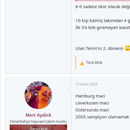
6-0 sadece skor olarak deği
10 kişi kalmiş takimdan 4
İlk 5'e bile giremeyen kao
Ulan Terim'in 2. dönemi
Töre Dirik
T
e
p
k
17 Mart 2026
i
l
Hamburg maci
e
Leverkusen maci
r
Ostersunds maci
:
Mert Aydinli
2005 sampiyon olamamak
Fenerbahçe hayvani takım kurdu