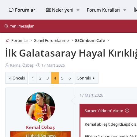
Forumlar
Neler yeni
Forum Kuralları
İ
Yeni mesajlar
Forumlar
Genel Forumlarımız
GSCimbom Cafe
İlk Galatasaray Hayal Kırıklı
K
B
Kemal Özbaş
17 Mart 2026
o
a
n
ş
Önceki
1
2
3
4
5
6
Sonraki
u
l
y
a
17 Mart 2026
u
n
B
g
a
ı
Sarper Yıldırım' Alıntı:
ş
ç
l
t
Kemal abi eşit değildi,eşit ol
a
a
Kemal Özbaş
t
r
FB'den 1 puan öndeydik,Ali Sa