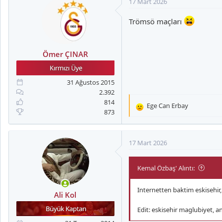
17 Mart 2026
Trömsö maçları
Ömer ÇINAR
31 Ağustos 2015
2.392
814
Ege Can Erbay
T
873
e
p
k
17 Mart 2026
i
l
Kemal Özbaş' Alıntı:
e
r
:
Internetten baktim eskisehir,
Ali Kol
Edit: eskisehir maglubiyet, a