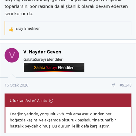
toparlarsın. Sonrasında da alışkanlık olarak devam edersen
seni korur da.
Eray Emeklier
T
e
p
k
V. Haydar Geven
V
i
GalataSarayı Efendileri
l
e
r
:
16 Ocak 2026
#9.348
Ufuktan Aslan' Alıntı:
Enerjim yerinde, yorgunluk vb. Yok ama aşırı dünden beri
boğazda kaşıntı ve akşamda öksürük başladı. Yine tuhaf bir
hastalık peydah olmuş. Bu durum ile ilk defa karşılaştım.