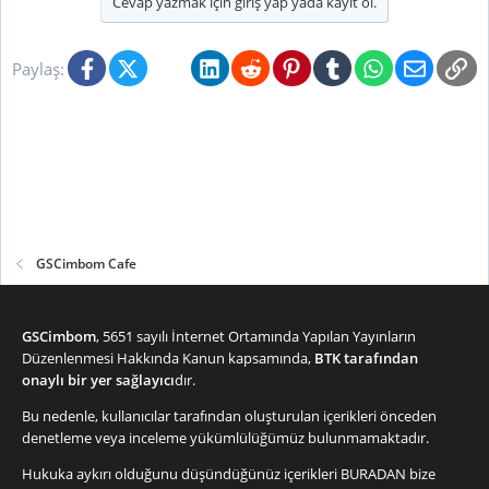
Cevap yazmak için giriş yap yada kayıt ol.
e
r
:
Facebook
X (Twitter)
Bluesky
LinkedIn
Reddit
Pinterest
Tumblr
WhatsApp
E-posta
Li
Paylaş:
GSCimbom Cafe
GSCimbom
, 5651 sayılı İnternet Ortamında Yapılan Yayınların
Düzenlenmesi Hakkında Kanun kapsamında,
BTK tarafından
onaylı bir yer sağlayıcı
dır.
Bu nedenle, kullanıcılar tarafından oluşturulan içerikleri önceden
denetleme veya inceleme yükümlülüğümüz bulunmamaktadır.
Hukuka aykırı olduğunu düşündüğünüz içerikleri
BURADAN
bize