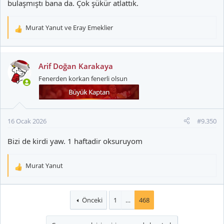
bulaşmıştı bana da. Çok şükür atlattık.
Murat Yanut
ve
Eray Emeklier
T
e
p
k
Arif Doğan Karakaya
i
Fenerden korkan fenerli olsun
l
e
r
:
16 Ocak 2026
#9.350
Bizi de kirdi yaw. 1 haftadir oksuruyom
Murat Yanut
T
e
p
k
Önceki
1
…
468
i
l