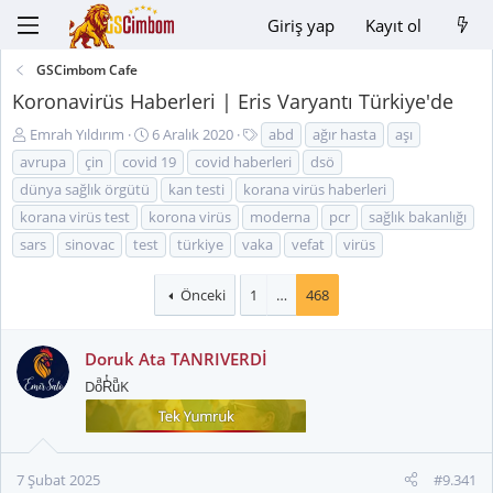
Giriş yap
Kayıt ol
GSCimbom Cafe
Koronavirüs Haberleri | Eris Varyantı Türkiye'de
K
B
E
Emrah Yıldırım
6 Aralık 2020
abd
ağır hasta
aşı
o
a
t
avrupa
çin
covid 19
covid haberleri
dsö
n
ş
i
dünya sağlık örgütü
kan testi
korana virüs haberleri
u
l
k
korana virüs test
korona virüs
moderna
pcr
sağlık bakanlığı
y
a
e
u
n
t
sars
sinovac
test
türkiye
vaka
vefat
virüs
B
g
l
a
ı
e
Önceki
1
…
468
ş
ç
r
l
t
a
a
Doruk Ata TANRIVERDİ
t
r
DoͣRͭuͣK
a
i
n
h
i
7 Şubat 2025
#9.341