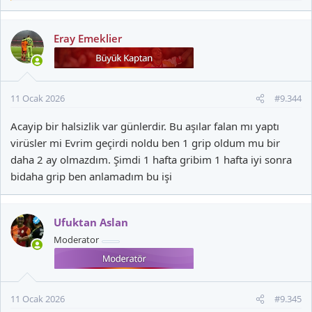
e
p
k
Eray Emeklier
i
l
e
r
11 Ocak 2026
#9.344
:
Acayip bir halsizlik var günlerdir. Bu aşılar falan mı yaptı
virüsler mi Evrim geçirdi noldu ben 1 grip oldum mu bir
daha 2 ay olmazdım. Şimdi 1 hafta gribim 1 hafta iyi sonra
bidaha grip ben anlamadım bu işi
Ufuktan Aslan
Moderator
11 Ocak 2026
#9.345