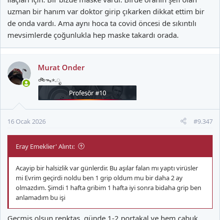
uzman bir hanım var doktor girip çıkarken dikkat ettim bir
de onda vardı. Ama aynı hoca ta covid öncesi de sıkıntılı
mevsimlerde çoğunlukla hep maske takardı orada.
Murat Onder
🚲ᯓ⋆.ೃ
16 Ocak 2026
#9.347
Eray Emeklier' Alıntı:
Acayip bir halsizlik var günlerdir. Bu aşılar falan mı yaptı virüsler
mi Evrim geçirdi noldu ben 1 grip oldum mu bir daha 2 ay
olmazdım. Şimdi 1 hafta gribim 1 hafta iyi sonra bidaha grip ben
anlamadım bu işi
Geçmiş olsun renktaş, günde 1-2 portakal ye hem çabuk