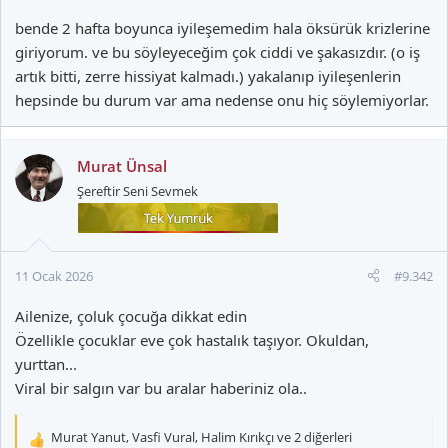
bende 2 hafta boyunca iyileşemedim hala öksürük krizlerine
giriyorum. ve bu söyleyeceğim çok ciddi ve şakasızdır. (o iş
artık bitti, zerre hissiyat kalmadı.) yakalanıp iyileşenlerin
hepsinde bu durum var ama nedense onu hiç söylemiyorlar.
Murat Ünsal
Şereftir Seni Sevmek
11 Ocak 2026
#9.342
Ailenize, çoluk çocuğa dikkat edin
Özellikle çocuklar eve çok hastalık taşıyor. Okuldan,
yurttan...
Viral bir salgın var bu aralar haberiniz ola..
Murat Yanut
,
Vasfi Vural
,
Halim Kırıkçı
ve 2 diğerleri
T