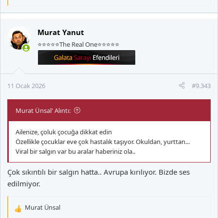
e
p
k
Murat Yanut
i
⭐⭐⭐⭐⭐The Real One⭐⭐⭐⭐⭐
l
e
r
:
11 Ocak 2026
#9.343
Murat Ünsal' Alıntı:
Ailenize, çoluk çocuğa dikkat edin
Özellikle çocuklar eve çok hastalık taşıyor. Okuldan, yurttan...
Viral bir salgın var bu aralar haberiniz ola..
Çok sıkıntılı bir salgın hatta.. Avrupa kırılıyor. Bizde ses
edilmiyor.
Murat Ünsal
T