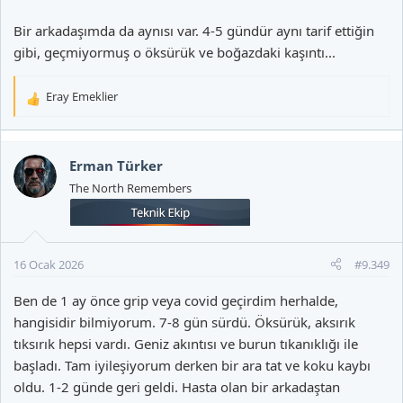
Bir arkadaşımda da aynısı var. 4-5 gündür aynı tarif ettiğin
gibi, geçmiyormuş o öksürük ve boğazdaki kaşıntı...
Eray Emeklier
T
e
p
k
Erman Türker
i
The North Remembers
l
e
r
:
16 Ocak 2026
#9.349
Ben de 1 ay önce grip veya covid geçirdim herhalde,
hangisidir bilmiyorum. 7-8 gün sürdü. Öksürük, aksırık
tıksırık hepsi vardı. Geniz akıntısı ve burun tıkanıklığı ile
başladı. Tam iyileşiyorum derken bir ara tat ve koku kaybı
oldu. 1-2 günde geri geldi. Hasta olan bir arkadaştan