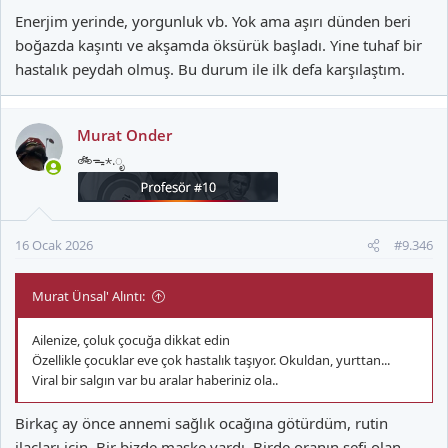
Enerjim yerinde, yorgunluk vb. Yok ama aşırı dünden beri
boğazda kaşıntı ve akşamda öksürük başladı. Yine tuhaf bir
hastalık peydah olmuş. Bu durum ile ilk defa karşılaştım.
Murat Onder
🚲ᯓ⋆.ೃ
16 Ocak 2026
#9.346
Murat Ünsal' Alıntı:
Ailenize, çoluk çocuğa dikkat edin
Özellikle çocuklar eve çok hastalık taşıyor. Okuldan, yurttan...
Viral bir salgın var bu aralar haberiniz ola..
Birkaç ay önce annemi sağlık ocağına götürdüm, rutin
ilaçları için. Bir bizde maske vardı. Birde oranın şefi olan