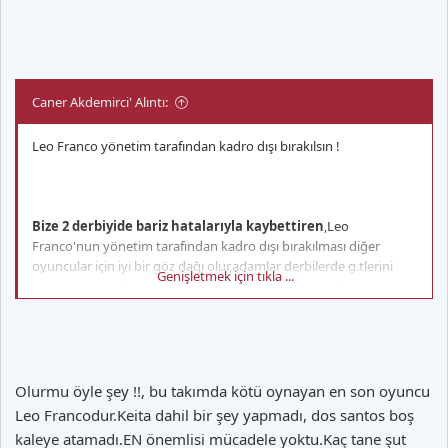
Caner Akdemirci' Alıntı:
Leo Franco yönetim tarafından kadro dışı bırakılsın !
Bize 2 derbiyide bariz hatalarıyla kaybettiren
,Leo
Franco'nun yönetim tarafından kadro dışı bırakılması diğer
oyuncular için iyi bir göz dağı olur,adamlar derbilerde g.tlerini
Genişletmek için tıkla ...
yırtıyor her türlü çirkefliğide planlıyorlar ama bizimkiler sahada
ruh gibi duruyorlar.
Yönetimin olaya el atıp bu derbilerin camia için ne kadar
Olurmu öyle şey !!, bu takımda kötü oynayan en son oyuncu
önemli olduğunu,şimdiki oyuncular ve gelecekteki oyunculara
Leo Francodur.Keita dahil bir şey yapmadı, dos santos boş
göstermek için bu hamleyi yapmasını bekliyorum
.
kaleye atamadı.EN önemlisi mücadele yoktu.Kaç tane şut