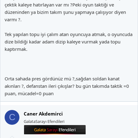
çektik kaleye hatırlayan var mı ?Peki oyun taktiği ve
düzeninden ya bizim takım şunu yapmaya çalışıyor diyen
Yanlız yenilgiyi tabiki tamamen Leo'nun üstüne yıkmıyorum ama
varmı ?.
birşeyler yapılması şart.
Tek yapılan topu iyi çalım atan oyuncuya atmak, o oyuncuda
dize bildiği kadar adam dizip kaleye vurmak yada topu
kaptırmak.
Orta sahada pres gördünüz mü ?,sağdan soldan kanat
akınları ?, defanstan ileri çıkışlar? bu gün takımda taktik =0
puan, mücadel=0 puan
Caner Akdemirci
C
GalataSarayı Efendileri