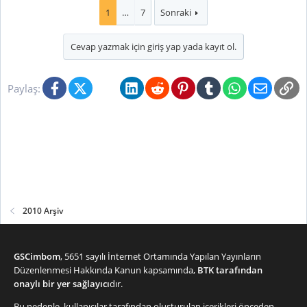
1
…
7
Sonraki
Cevap yazmak için giriş yap yada kayıt ol.
Facebook
X (Twitter)
Bluesky
LinkedIn
Reddit
Pinterest
Tumblr
WhatsApp
E-posta
Li
Paylaş:
2010 Arşiv
GSCimbom
, 5651 sayılı İnternet Ortamında Yapılan Yayınların
Düzenlenmesi Hakkında Kanun kapsamında,
BTK tarafından
onaylı bir yer sağlayıcı
dır.
Bu nedenle, kullanıcılar tarafından oluşturulan içerikleri önceden