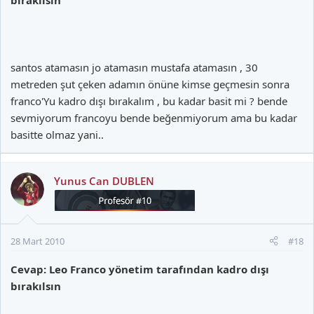
santos atamasın jo atamasın mustafa atamasın , 30
metreden şut çeken adamın önüne kimse geçmesin sonra
franco'Yu kadro dışı bırakalım , bu kadar basit mi ? bende
sevmiyorum francoyu bende beğenmiyorum ama bu kadar
basitte olmaz yani..
Yunus Can DUBLEN
28 Mart 2010
#18
Cevap: Leo Franco yönetim tarafından kadro dışı
bırakılsın