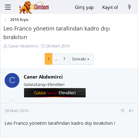
Giriş yap
Kayıt ol
2010 Arşiv
Leo Franco yönetim tarafından kadro dışı
bırakılsın
K
B
Caner Akdemirci
28 Mart 2010
o
a
n
ş
1
…
7
Sonraki
u
l
y
a
Caner Akdemirci
u
n
C
B
g
GalataSarayı Efendileri
a
ı
ş
ç
l
t
a
a
28 Mart 2010
#1
t
r
a
i
Leo Franco yönetim tarafından kadro dışı bırakılsın !
n
h
i