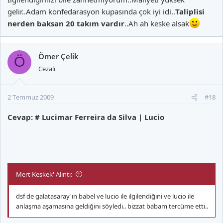
gelir..Adam konfedarasyon kupasında çok iyi idi..
Taliplisi
nerden baksan 20 takım vardır
..Ah ah keske alsak
Ömer Çelik
Ö
Cezalı
2 Temmuz 2009
#18
Cevap: # Lucimar Ferreira da Silva | Lucio
Mert Keskek' Alıntı:
dsf de galatasaray'ın babel ve lucio ile ilgilendiğini ve lucio ile
anlaşma aşamasına geldiğini söyledi.. bizzat babam tercüme etti..