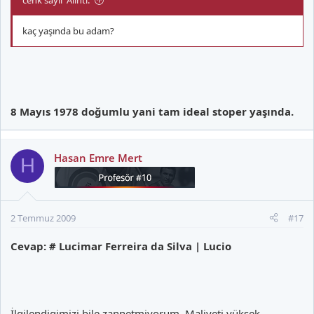
cenk sayli' Alıntı:
kaç yaşında bu adam?
8 Mayıs 1978 doğumlu yani tam ideal stoper yaşında.
Hasan Emre Mert
H
2 Temmuz 2009
#17
Cevap: # Lucimar Ferreira da Silva | Lucio
İlgilendigimizi bile zannetmiyorum..Maliyeti yüksek