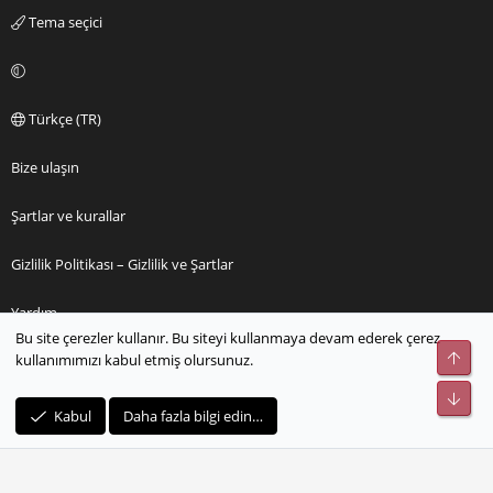
Tema seçici
Türkçe (TR)
Bize ulaşın
Şartlar ve kurallar
Gizlilik Politikası – Gizlilik ve Şartlar
Yardım
Bu site çerezler kullanır. Bu siteyi kullanmaya devam ederek çerez
Üst
kullanımımızı kabul etmiş olursunuz.
Ana sayfa
Alt
R
Kabul
Daha fazla bilgi edin…
S
S