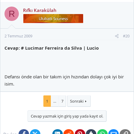
Rıfkı Karakülah
R
2 Temmuz 2009
#20
Cevap: # Lucimar Ferreira da Silva | Lucio
Defansı önde olan bir takım için hızından dolayı çok iyi bir
isim.
1
…
7
Sonraki
Cevap yazmak için giriş yap yada kayıt ol.
Facebook
X (Twitter)
Bluesky
LinkedIn
Reddit
Pinterest
Tumblr
WhatsApp
E-posta
Li