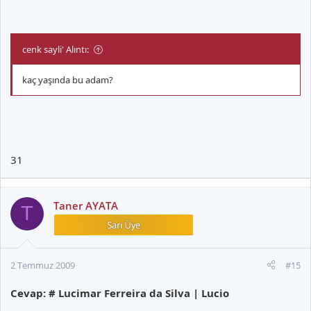
cenk sayli' Alıntı:
kaç yaşında bu adam?
31
Taner AYATA
T
2 Temmuz 2009
#15
Cevap: # Lucimar Ferreira da Silva | Lucio