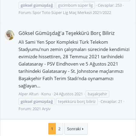
göksel
gümüşdağ
gscimbom süper lig
Cevaplar: 253
Forum:
Spor Toto Süper Lig Maç Merkezi 2021/2022
Göksel Gümüşdağ'a Teşekkürü Borç Biliriz
Ali Sami Yen Spor Kompleksi Türk Telekom
Stadyumu’nun zemin çalışmaları sürecinde kendimizi
evimizde hissettiren, 28 Temmuz 2021 tarihindeki
Galatasaray - PSV Eindhoven ve 5 Ağustos 2021
tarihindeki Galatasaray - St. Johnstone maçlarımızı
Başakşehir Fatih Terim Stadı’nda oynamamızı
sağlayan...
Alper Altun
Konu
24 Ağustos 2021
başakşehir
göksel
gümüşdağ
teşekkürü borç biliriz
Cevaplar: 21
Forum:
2021 Arşiv
1
2
Sonraki