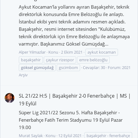
Aykut Kocaman'la yollarını ayıran Başakşehir, teknik
direktörlük konusunda Emre Belözoğlu ile anlaştı.
İstanbul ekibi yeni teknik adamını resmen açıkladı.
Başakşehir, resmi internet sitesinden "Kulübümüz,
teknik direktörlük için Emre Belözoğlu ile anlaşmaya
varmıştır. Başkanımız Göksel Gümüşdağ...
Alper Yılmazlar
Konu
2 Ekim 2021
aykut kocaman
başakşehir
çaykur rizespor
emre belözoğlu
göksel
gümüşdağ
gscimbom
Cevaplar: 30
Forum:
2021
Arşiv
SL 21/22 H:5 | Başakşehir 2-0 Fenerbahçe | MS |
19 Eylül
Süper Lig 2021/22 Sezonu 5. Hafta Başakşehir -
Fenerbahçe Fatih Terim Stadyumu 19 Eylül Pazar
19.00
Murat Saylak
Konu
12 Eylül 2021
başakşehir - fenerbahçe