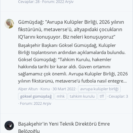
Cevaplar: 28
Forum:
2022 Arşiv
Gümüşdağ: "Avrupa Kulüpler Birliği, 2026 yılının
fikstürünü, metaverse'ü, altyapıdaki çocukların
IQ'larını konuşuyor. Biz neleri konuşuyoruz"
Başakşehir Başkanı Göksel Gümüşdağ, Kulüpler
Birliği toplantısının ardından açıklamalarda bulundu.
Göksel Gümüşdağ: "Tahkim Kurulu, hakemler
hakkında tarihi bir karar aldı. Güven ortamını
sağlamamız çok önemli. Avrupa Kulüpler Birliği, 2026
yılının fikstürünü, metaverse'ü futbola nasıl entegre...
Alper Altun
Konu
30 Mart 2022
avrupa kulüpler birliği
göksel
gümüşdağ
mhk
tahkim kurulu
tff
Cevaplar: 3
Forum:
2022 Arşiv
Başakşehir'in Yeni Teknik Direktörü Emre
Belözoğlu