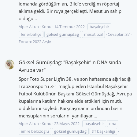
idmanda gördüğüm an, Bild'e verdiğim röportaj
aklıma geldi. Bir rüya gerçekleşti. Mesut'un sahip
olduğu...
Alper Altun
Konu
14 Temmuz 2022
başakşehir
fenerbahçe
göksel
gümüşdağ
mesut özil
Cevaplar: 37
Forum:
2022 Arşiv
Göksel Gümüşdağ: "Başakşehir'in DNA'sında
Avrupa var"
Spor Toto Süper Lig'in 38. ve son haftasında ağırladığı
Trabzonspor'u 3-1 mağlup eden İstanbul Başakşehir
Futbol Kulübünün Başkanı Göksel Gümüşdağ, Avrupa
kupalarına katılım hakkını elde ettikleri için mutlu
olduklarını söyledi. Karşılaşmanın ardından basın
mensuplarının sorularını yanıtlayan...
Alper Altun
Konu
23 Mayıs 2022
başakşehir
dna
emre belözoğlu
göksel
gümüşdağ
tff başkanlığı