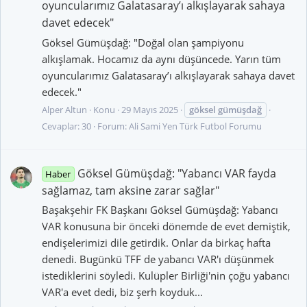
oyuncularımız Galatasaray’ı alkışlayarak sahaya
davet edecek"
Göksel Gümüşdağ: "Doğal olan şampiyonu
alkışlamak. Hocamız da aynı düşüncede. Yarın tüm
oyuncularımız Galatasaray’ı alkışlayarak sahaya davet
edecek."
Alper Altun
Konu
29 Mayıs 2025
göksel
gümüşdağ
Cevaplar: 30
Forum:
Ali Sami Yen Türk Futbol Forumu
Göksel Gümüşdağ: "Yabancı VAR fayda
Haber
sağlamaz, tam aksine zarar sağlar"
Başakşehir FK Başkanı Göksel Gümüşdağ: Yabancı
VAR konusuna bir önceki dönemde de evet demiştik,
endişelerimizi dile getirdik. Onlar da birkaç hafta
denedi. Bugünkü TFF de yabancı VAR'ı düşünmek
istediklerini söyledi. Kulüpler Birliği'nin çoğu yabancı
VAR'a evet dedi, biz şerh koyduk...